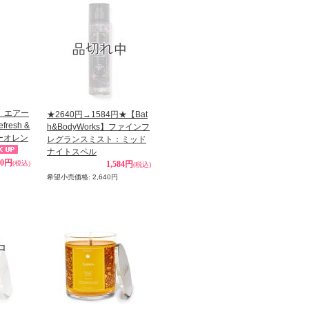
】エアー
★2640円→1584円★【Bat
esh &
h&BodyWorks】ファインフ
ィーオレン
レグランスミスト：ミッド
ナイトスペル
50円
(税込)
1,584円
(税込)
希望小売価格
:
2,640円