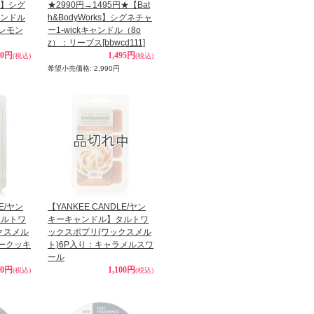
ks】シグ
★2990円→1495円★【Bat
ャンドル
h&BodyWorks】シグネチャ
ーレモン
ー1-wickキャンドル（8o
z）：リーブス
[bbwcd111]
90円
1,495円
(税込)
(税込)
希望小売価格
:
2,990円
LE/ヤン
【YANKEE CANDLE/ヤン
タルトワ
キーキャンドル】タルトワ
クスメル
ックスポプリ(ワックスメル
デークッキ
ト)6P入り：キャラメルスワ
ール
00円
1,100円
(税込)
(税込)