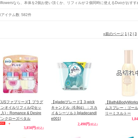
llflowersなら、本体を2個お使い頂くか、リフィルが２個同時に使えるDuoがおす
録アイテム数
:
582件
«
前のページ
1
|
2
|
3
【USファブリーズ】プラグ
【glade/グレード】3-wick
【Bath&BodyWor
インオイルリフィル(2セッ
キャンドル（6.8oz）：スカ
ムスプレー：ゴー
入)：Romance & Desire
イ＆シーソルト
[gladecandl
リーミスルトー
ピンクローズペタル
e001]
1,8
2,490円
(税込)
3,850円
(税込)