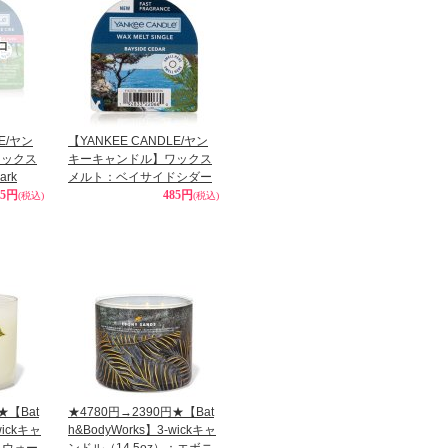
LE/ヤン
【YANKEE CANDLE/ヤン
ワックス
キーキャンドル】ワックス
ark
メルト：ベイサイドシダー
85円
485円
(税込)
(税込)
★【Bat
★4780円→2390円★【Bat
wickキャ
h&BodyWorks】3-wickキャ