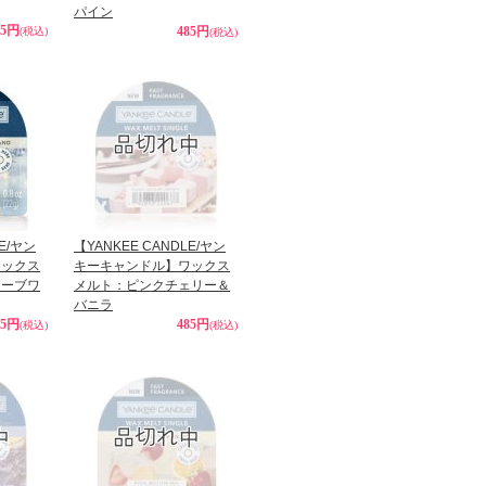
パイン
85円
485円
(税込)
(税込)
LE/ヤン
【YANKEE CANDLE/ヤン
ワックス
キーキャンドル】ワックス
ローブワ
メルト：ピンクチェリー＆
バニラ
85円
485円
(税込)
(税込)