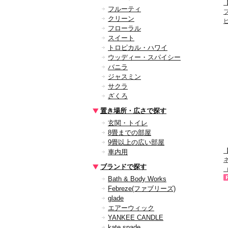
フルーティ
クリーン
フローラル
スイート
トロピカル・ハワイ
ウッディー・スパイシー
バニラ
ジャスミン
サクラ
ざくろ
置き場所・広さで探す
玄関・トイレ
8畳までの部屋
9畳以上の広い部屋
【
車内用
ブランドで探す
（
Bath & Body Works
Febreze(ファブリーズ)
glade
エアーウィック
YANKEE CANDLE
kate spade