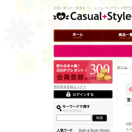
日常に香りのご褒美を「+」ルームフレグランス専門
ホーム
商品一覧
ログイン
ホーム
無料新規登録はコチラ
ログインする
置
9
も
Bath & Body Works