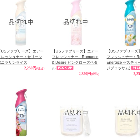
【USファブリーズ】エアー
【USファブリーズ】エアー
【USファブリーズ
フレッシュナー：セリーン
フレッシュナー：Romance
フレッシュナー：Refr
バニラサンライズ
& Desire ピンクローズペタ
Energize ゼステ
2,250円
ル
ジブロッサム)
(税込)
2,350円
2,2
(税込)