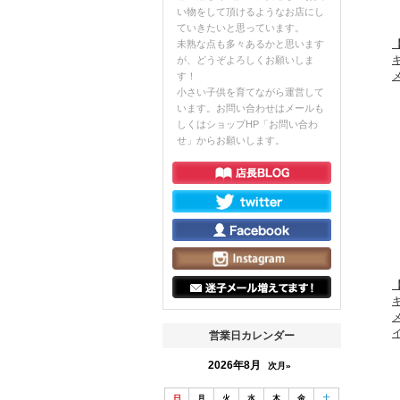
い物をして頂けるようなお店にし
ていきたいと思っています。
【
未熟な点も多々あるかと思います
が、どうぞよろしくお願いしま
す！
小さい子供を育てながら運営して
います。お問い合わせはメールも
しくはショップHP「お問い合わ
せ」からお願いします。
【
営業日カレンダー
2026年8月
次月»
日
月
火
水
木
金
土