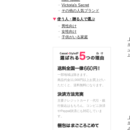
Victoria's Secret
その他の人気ブランド
使う人・贈る人で選ぶ
男性向け
女性向け
子供がいる家庭
【
一部地域は除きます。
商品代金11,000円以上お買上げい
ただくと、送料無料になります。
主要クレジットカード・代引・銀
行振込はもちろん、コンビニ決済
やPaypal決済にも対応していま
す。
【