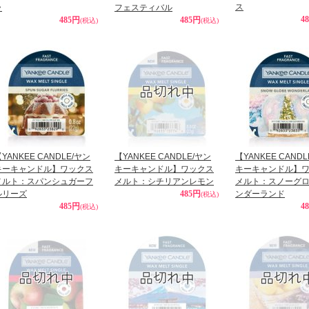
ス
ラ
フェスティバル
4
485円
485円
(税込)
(税込)
YANKEE CANDLE/ヤン
【YANKEE CANDLE/ヤン
【YANKEE CAND
キーキャンドル】ワックス
キーキャンドル】ワックス
キーキャンドル】
メルト：スパンシュガーフ
メルト：シチリアンレモン
メルト：スノーグ
ルリーズ
485円
ンダーランド
(税込)
485円
4
(税込)