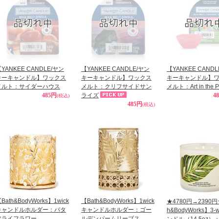
YANKEE CANDLE/ヤン
【YANKEE CANDLE/ヤン
【YANKEE CAND
キーキャンドル】ワックス
キーキャンドル】ワックス
キーキャンドル】
メルト：サイダーハウス
メルト：クリフサイドサン
メルト：Art in the P
485円
ライズ
4
(税込)
485円
(税込)
Bath&BodyWorks】1wick
【Bath&BodyWorks】1wick
★4780円→2390円
キャンドルホルダー：バタ
キャンドルホルダー：ゴー
h&BodyWorks】3-
フライフラワー
ルデンパームリーブス