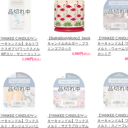
【Bath&BodyWorks】3wick
【YANKEE CAND
YANKEE CANDLE/ヤン
キャンドルホルダー：フラ
キーキャンドル】
キーキャンドル】タルトワ
ミンゴフロック
メルト：ウォーム
ックスポプリ(ワックスメル
4,980円
カシミア
ト)6P入り：サニーコットン
(税込)
4
1,100円
(税込)
【YANKEE CAND
YANKEE CANDLE/ヤン
【YANKEE CANDLE/ヤン
キーキャンドル】
キーキャンドル】ワックス
キーキャンドル】ワックス
メルト：スノーフ
メルト：タンジェリンバニ
メルト：サクラブロッサム