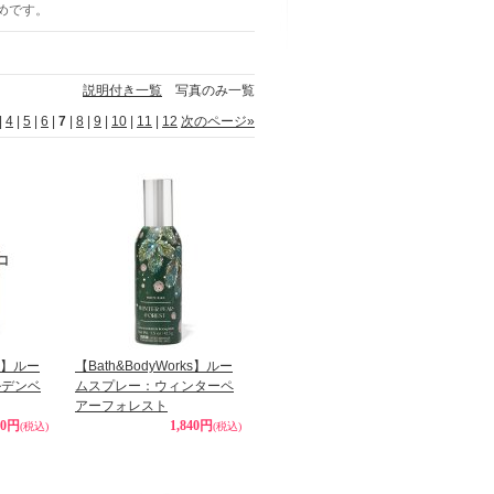
すめです。
説明付き一覧
写真のみ一覧
|
4
|
5
|
6
|
7
|
8
|
9
|
10
|
11
|
12
次のページ
»
ks】ルー
【Bath&BodyWorks】ルー
ルデンベ
ムスプレー：ウィンターペ
アーフォレスト
40円
1,840円
(税込)
(税込)