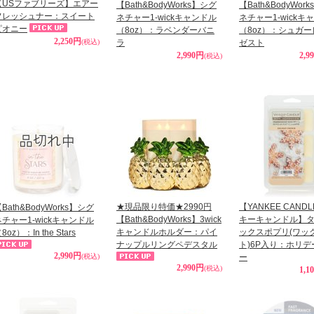
【USファブリーズ】エアー
【Bath&BodyWorks】シグ
【Bath&BodyWor
フレッシュナー：スイート
ネチャー1-wickキャンドル
ネチャー1-wickキ
ピオニー
（8oz）：ラベンダーバニ
（8oz）：シュガ
2,250円
(税込)
ラ
ゼスト
2,990円
2,9
(税込)
★現品限り特価★2990円
【YANKEE CAND
Bath&BodyWorks】シグ
【Bath&BodyWorks】3wick
キーキャンドル】
ネチャー1-wickキャンドル
キャンドルホルダー：パイ
ックスポプリ(ワッ
8oz）：In the Stars
ナップルリングペデスタル
ト)6P入り：ホリ
2,990円
(税込)
ー
2,990円
(税込)
1,1