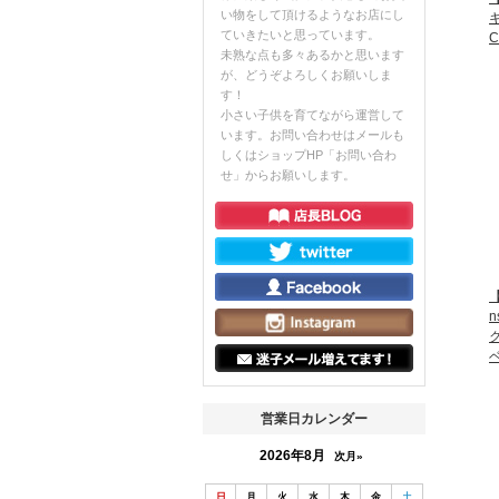
い物をして頂けるようなお店にし
ていきたいと思っています。
C
未熟な点も多々あるかと思います
が、どうぞよろしくお願いしま
す！
小さい子供を育てながら運営して
います。お問い合わせはメールも
しくはショップHP「お問い合わ
せ」からお願いします。
【
営業日カレンダー
2026年8月
次月»
日
月
火
水
木
金
土