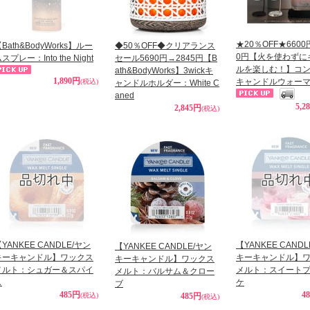
★20％OFF★6600
Bath&BodyWorks】ルー
◆50％OFF◆クリアランス
0円【火を使わずに
スプレー：Into the Night
セール5690円→2845円【B
ルを楽しむ！】コ
ath&BodyWorks】3wickキ
1,890円
キャンドルウォー
(税込)
ャンドルホルダー：White C
aned
5,2
2,845円
(税込)
YANKEE CANDLE/ヤン
【YANKEE CAND
【YANKEE CANDLE/ヤン
キーキャンドル】ワックス
キーキャンドル】
キーキャンドル】ワックス
メルト：シュガー＆スパイ
メルト：スイート
メルト：バルサム＆クロー
ス
ケ
ブ
485円
4
(税込)
485円
(税込)