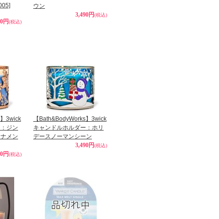
005]
ウン
3,490円
(税込)
50円
(税込)
s】3wick
【Bath&BodyWorks】3wick
ー：ジン
キャンドルホルダー：ホリ
ーナメン
デースノーマンシーン
3,490円
(税込)
90円
(税込)