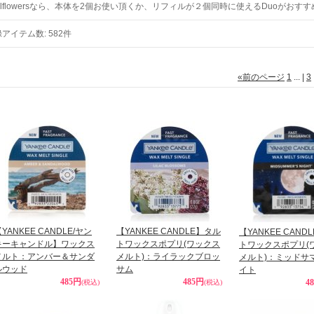
llflowersなら、本体を2個お使い頂くか、リフィルが２個同時に使えるDuoがおす
録アイテム数
:
582件
«
前のページ
1
...
|
3
YANKEE CANDLE/ヤン
【YANKEE CANDLE】タル
【YANKEE CAND
キーキャンドル】ワックス
トワックスポプリ(ワックス
トワックスポプリ(
メルト：アンバー＆サンダ
メルト)：ライラックブロッ
メルト)：ミッドサ
ルウッド
サム
イト
485円
485円
4
(税込)
(税込)