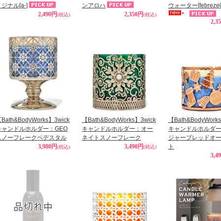
リジナル
[a-]
ンアロハ
ウォーター
[febreze
2,490円
2,350円
(税込)
(税込)
2,3
Bath&BodyWorks】3wick
【Bath&BodyWorks】3wick
【Bath&BodyWork
キャンドルホルダー：GEO
キャンドルホルダー：オー
キャンドルホルダ
スノーフレークペデスタル
ネイトスノーフレーク
ジャーブレッドオ
3,980円
3,490円
ト
(税込)
(税込)
3,4