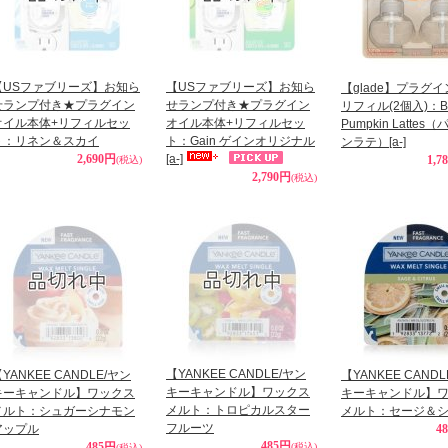
【USファブリーズ】お知ら
【USファブリーズ】お知ら
【glade】プラグ
せランプ付き★プラグイン
せランプ付き★プラグイン
リフィル(2個入)：But 
オイル本体+リフィルセッ
オイル本体+リフィルセッ
Pumpkin Lattes
ト：リネン＆スカイ
ト：Gain ゲインオリジナル
ンラテ）
[a-]
2,690円
[a-]
1,7
(税込)
2,790円
(税込)
【YANKEE CANDLE/ヤン
YANKEE CANDLE/ヤン
【YANKEE CAND
キーキャンドル】ワックス
キーキャンドル】ワックス
キーキャンドル】
メルト：トロピカルスター
メルト：シュガーシナモン
メルト：セージ＆
フルーツ
アップル
4
485円
485円
(税込)
(税込)