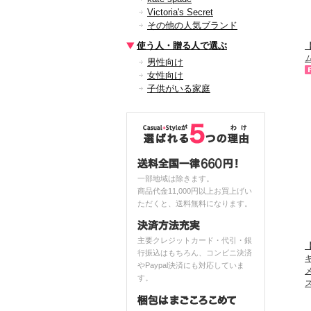
Victoria's Secret
その他の人気ブランド
使う人・贈る人で選ぶ
【
ム
男性向け
女性向け
子供がいる家庭
一部地域は除きます。
商品代金11,000円以上お買上げい
ただくと、送料無料になります。
主要クレジットカード・代引・銀
【
行振込はもちろん、コンビニ決済
やPaypal決済にも対応していま
す。