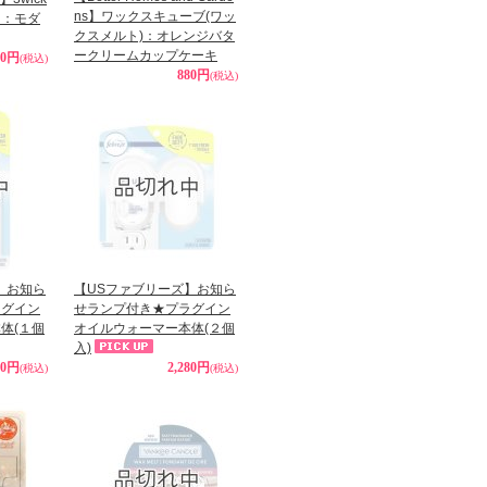
ns】ワックスキューブ(ワッ
ー：モダ
クスメルト)：オレンジバタ
ークリームカップケーキ
90円
(税込)
880円
(税込)
】お知ら
【USファブリーズ】お知ら
ラグイン
せランプ付き★プラグイン
体(１個
オイルウォーマー本体(２個
入)
90円
2,280円
(税込)
(税込)