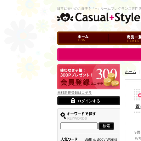
日常に香りのご褒美を「+」ルームフレグランス専門
ホーム
商品一覧
ログイン
ホーム
無料新規登録はコチラ
ログインする
置
9
も
Bath & Body Works