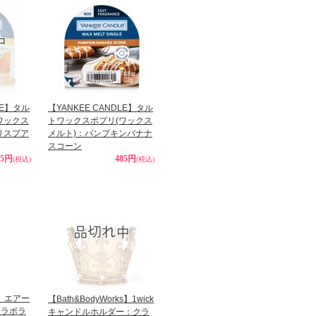
LE】タル
【YANKEE CANDLE】タル
ワックス
トワックスポプリ(ワックス
リスプア
メルト)：パンプキンバナナ
スコーン
85円
485円
(税込)
(税込)
】エアー
【Bath&BodyWorks】1wick
ボラボラ
キャンドルホルダー：クラ