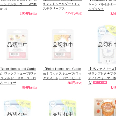
キャンドルホルダー：モン
キャンドルホルダー：White
キャンドルホルダ
ステラリーブス
aned
ンブランチ
2,950円
2,950円
(税込)
3,9
(税込)
Better Homes and Garde
【Better Homes and Garde
【USファブリーズ
ns】ワックスキューブ(ワッ
ns】ワックスキューブ(ワッ
せランプ付き★プ
クスメルト)：サマーストロ
クスメルト)：バニラピーチ
オイルウォーマー本
ベリーミモザ
880円
入)
(税込)
880円
1,4
(税込)