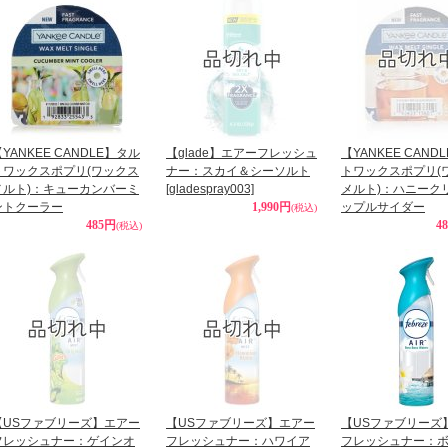
YANKEE CANDLE】タル
【glade】エアーフレッシュ
【YANKEE CAND
トワックスポプリ(ワックス
ナー：スカイ＆シーソルト
トワックスポプリ(
メルト)：キューカンバーミ
[gladespray003]
メルト)：ハニーク
ントクーラー
1,990円
ップルサイダー
(税込)
485円
4
(税込)
【USファブリーズ】エアー
【USファブリーズ】エアー
【USファブリーズ
フレッシュナー：ゲインオ
フレッシュナー：ハワイア
フレッシュナー：