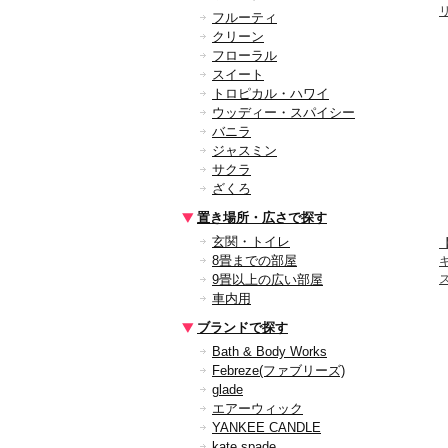
フルーティ
クリーン
フローラル
スイート
トロピカル・ハワイ
ウッディー・スパイシー
バニラ
ジャスミン
サクラ
ざくろ
置き場所・広さで探す
玄関・トイレ
【
8畳までの部屋
9畳以上の広い部屋
車内用
ブランドで探す
Bath & Body Works
Febreze(ファブリーズ)
glade
エアーウィック
YANKEE CANDLE
kate spade