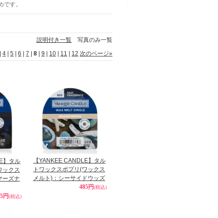
すめです。
説明付き一覧
写真のみ一覧
|
4
|
5
|
6
|
7
|
8
|
9
|
10
|
11
|
12
次のページ
»
【YANKEE CANDLE】タル
LE】タル
トワックスポプリ(ワックス
ワックス
メルト)：シーサイドウッズ
マーズナ
485円
(税込)
85円
(税込)