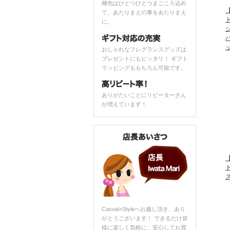
梱包はひとつひとつまごころ込め
【
て。あたりまえの事をあたりまえ
ト
に。
おしゃれなフレグランスグッズは
プレゼントにもピッタリ！ ギフト
ラッピングももちろん可能です。
ありがたいことにリピーターさん
が増えています！
【
ト
Casual+Styleへお越し頂き、あり
がとうございます！ できるだけ皆
様に楽しく気軽に、安心してお買