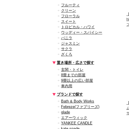
フルーティ
クリーン
フローラル
スイート
トロピカル・ハワイ
ウッディー・スパイシー
バニラ
ジャスミン
サクラ
ざくろ
置き場所・広さで探す
玄関・トイレ
8畳までの部屋
9畳以上の広い部屋
車内用
ブランドで探す
Bath & Body Works
【
Febreze(ファブリーズ)
glade
エアーウィック
YANKEE CANDLE
kate spade