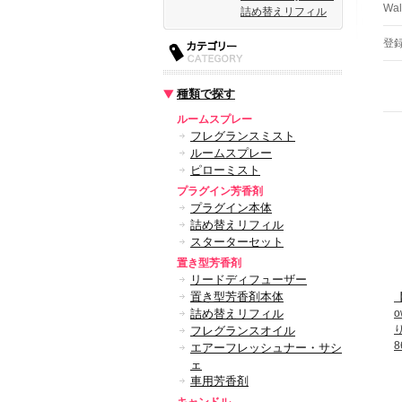
Wa
詰め替えリフィル
登
種類で探す
ルームスプレー
フレグランスミスト
ルームスプレー
ピローミスト
プラグイン芳香剤
プラグイン本体
詰め替えリフィル
スターターセット
置き型芳香剤
リードディフューザー
置き型芳香剤本体
【
詰め替えリフィル
り
フレグランスオイル
8
エアーフレッシュナー・サシ
ェ
車用芳香剤