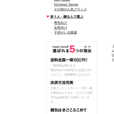
Victoria's Secret
その他の人気ブランド
使う人・贈る人で選ぶ
男性向け
女性向け
子供がいる家庭
【
ム
c
一部地域は除きます。
商品代金11,000円以上お買上げい
ただくと、送料無料になります。
主要クレジットカード・代引・銀
行振込はもちろん、コンビニ決済
やPaypal決済にも対応していま
す。