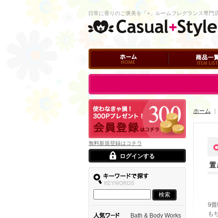
日常に香りのご褒美を「+」ルームフレグランス専門
ホーム
商品一覧
ログイン
ホーム
無料新規登録はコチラ
ログインする
置
9
も
Bath & Body Works