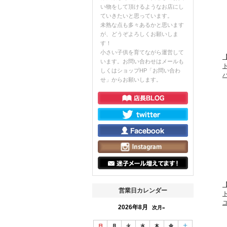
い物をして頂けるようなお店にし
ていきたいと思っています。
未熟な点も多々あるかと思います
が、どうぞよろしくお願いしま
す！
小さい子供を育てながら運営して
【
います。お問い合わせはメールも
ト
しくはショップHP「お問い合わ
せ」からお願いします。
【
営業日カレンダー
ト
2026年8月
次月»
日
月
火
水
木
金
土