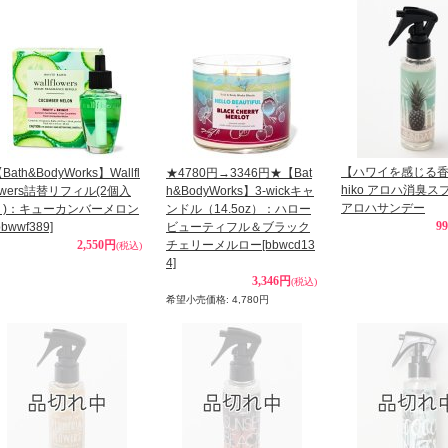
【ハワイを感じる香
Bath&BodyWorks】Wallfl
★4780円→3346円★【Bat
hiko アロハ消臭
owers詰替リフィル(2個入
h&BodyWorks】3-wickキャ
アロハサンデー
り)：キューカンバーメロン
ンドル（14.5oz）：ハロー
9
bbwwf389]
ビューティフル＆ブラック
2,550円
チェリーメルロー
[bbwcd13
(税込)
4]
3,346円
(税込)
希望小売価格
:
4,780円