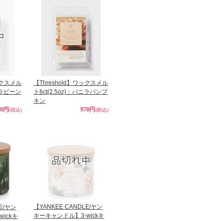
ックスメル
【Threshold】ワックスメル
バニラビーン
ト6ct(2.5oz)：バニラパンプ
キン
70円
970円
(税込)
(税込)
【YANKEE CANDLE/ヤン
LE/ヤン
キーキャンドル】3-wickキ
ickキ