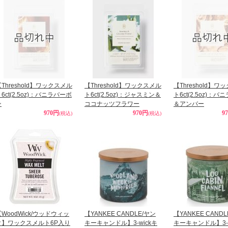
Threshold】ワックスメル
【Threshold】ワックスメル
【Threshold】ワ
6ct(2.5oz)：バニラバーボ
ト6ct(2.5oz)：ジャスミン＆
ト6ct(2.5oz)：
ン
ココナッツフラワー
＆アンバー
970円
970円
9
(税込)
(税込)
【WoodWick/ウッドウィッ
【YANKEE CANDLE/ヤン
【YANKEE CAND
ク】ワックスメルト6P入り
キーキャンドル】3-wickキ
キーキャンドル】3-w