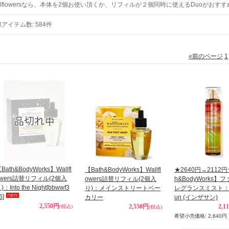
llflowersなら、本体を2個お使い頂くか、リフィルが２個同時に使えるDuoがおす
録アイテム数
:
584件
«
前のページ
1
Bath&BodyWorks】Wallfl
【Bath&BodyWorks】Wallfl
★2640円→2112円
owers詰替リフィル(2個入
owers詰替リフィル(2個入
h&BodyWorks】
)：Into the Night
[bbwwf3
り)：メインストリートベー
レグランスミスト：In 
6]
カリー
un (インザサン)
2,550円
2,550円
2,1
(税込)
(税込)
希望小売価格
:
2,640円