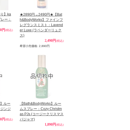
り】ka
★2890円→2490円★【Bat
スプレー：
h&BodyWorks】ファインフ
レグランスミスト：Lavend
90円
er Luxe (ラベンダーリュク
(税込)
ス)
2,490円
(税込)
希望小売価格
:
2,890円
ks】ルー
【Bath&BodyWorks】ルー
スジンジ
ムスプレー：Cozy Christm
as PJs (コージークリスマス
90円
パジャマ)
(税込)
1,890円
(税込)