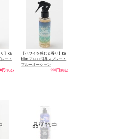
り】ka
【ハワイを感じる香り】ka
スプレー：
hiko アロハ消臭スプレー：
ブルーオーシャン
90円
990円
(税込)
(税込)