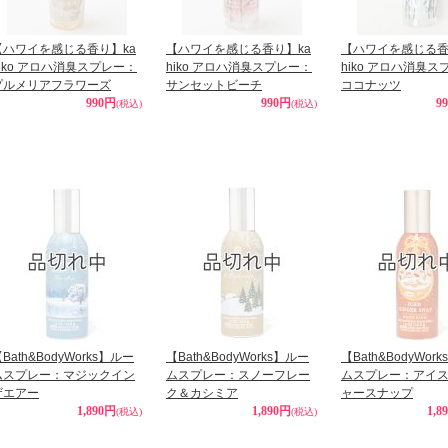
【ハワイを感じる香り】ka
【ハワイを感じる香り】ka
【ハワイを感じる香
hiko アロハ消臭スプレー：
hiko アロハ消臭スプレー：
hiko アロハ消臭
プルメリアフラワーズ
サンセットビーチ
ココナッツ
990円
990円
9
(税込)
(税込)
Bath&BodyWorks】ルー
【Bath&BodyWorks】ルー
【Bath&BodyWor
ムスプレー：マジックイン
ムスプレー：スノーフレー
ムスプレー：アイ
ザエアー
ク＆カシミア
ャースナップ
1,890円
1,890円
1,8
(税込)
(税込)