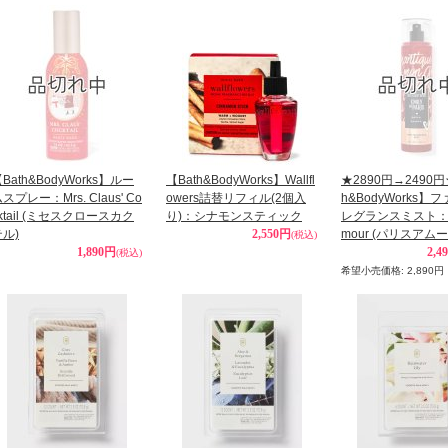
Bath&BodyWorks】ルー
【Bath&BodyWorks】Wallfl
★2890円→2490円
スプレー：Mrs. Claus' Co
owers詰替リフィル(2個入
h&BodyWorks】
ktail (ミセスクロースカク
り)：シナモンスティック
レグランスミスト：Pa
テル)
2,550円
mour (パリスアムー
(税込)
1,890円
2,4
(税込)
希望小売価格
:
2,890円