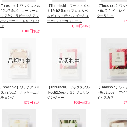
Threshold】ワックスメル
【Threshold】ワックスメル
【Threshold】ワ
12ct(2.5oz)：コージーカ
ト12ct(2.5oz)：アロエ＆ベ
ト6ct(2.5oz)：
シミア/バニラビーン＆アン
ルガモット/ラベンダー＆ユ
ターリリー
バー/シーサイドドリフトウ
ーカリ/ユーカリリーフ
9
ッド
1,100円
(税込)
1,100円
(税込)
Threshold】ワックスメル
【Threshold】ワックスメル
【Threshold】ワ
6ct(2.5oz)：クッキーエク
ト6ct(2.5oz)：タンジェリン
ト6ct(2.5oz)：
スチェンジ
ジンジャー
イビスカス
970円
970円
9
(税込)
(税込)