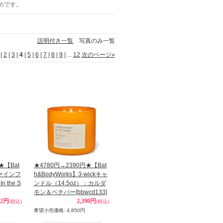
すめです。
説明付き一覧
写真のみ一覧
|
2
|
3
|
4
|
5
|
6
|
7
|
8
|
9
|
...
12
次のページ
»
★【Bat
★4780円→2390円★【Bat
ファインフ
h&BodyWorks】3-wickキャ
the S
ンドル（14.5oz）：カルダ
モン＆ベチバー
[bbwcd133]
12円
2,390円
(税込)
(税込)
希望小売価格
:
4,850円