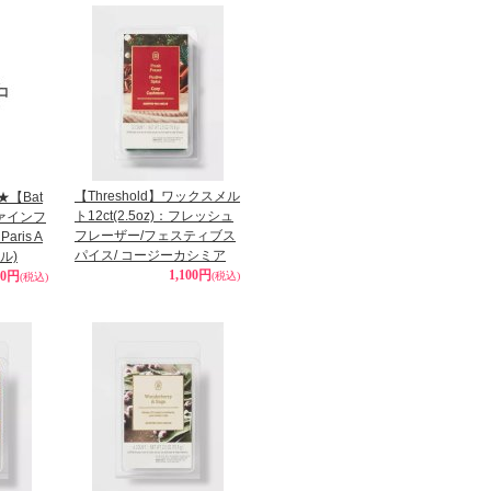
【Threshold】ワックスメル
★【Bat
ト12ct(2.5oz)：フレッシュ
ファインフ
フレーザー/フェスティブス
ris A
パイス/ コージーカシミア
ル)
1,100円
90円
(税込)
(税込)