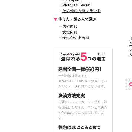
Victoria's Secret
その他の人気ブランド
使う人・贈る人で選ぶ
男性向け
女性向け
子供がいる家庭
【
F
一部地域は除きます。
商品代金11,000円以上お買上げい
ただくと、送料無料になります。
主要クレジットカード・代引・銀
行振込はもちろん、コンビニ決済
やPaypal決済にも対応していま
す。