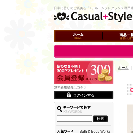
日常に香りのご褒美を「+」ルームフレグランス専門
ホーム
商品一覧
ログイン
ホーム
｜
無料新規登録はコチラ
ログインする
Bath & Body Works