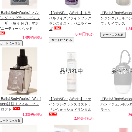
Bath&BodyWorks】ハン
【Bath&BodyWorks】トラ
【Bath&BodyWor
ギングフレグランスディフ
ベルサイズファインフレグ
ンジングジェルハ
ューザー(吊り下げ)：マホ
ランスミスト：バニライー
プ：サイプレス
ガニーティークウッド
ズ
1,8
1,740円
(税込)
1,090円
(税込)
Bath&BodyWorks】Wallfl
【Bath&BodyWorks】ファ
【Bath&BodyWor
owers詰替リフィル：ブッ
インフレグランスミスト：
ハンドジェルホル
クロフト
サンウォッシュドサンタル
ラック
1,330円
3
(税込)
2,640円
(税込)