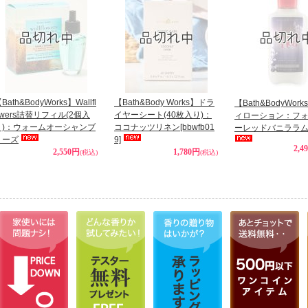
Bath&BodyWorks】Wallfl
【Bath&Body Works】ドラ
【Bath&BodyWor
owers詰替リフィル(2個入
イヤーシート(40枚入り)：
ィローション：フ
り)：ウォームオーシャンブ
ココナッツリネン
[bbwfb01
ーレッドバニララ
リーズ
9]
2,4
2,550円
1,780円
(税込)
(税込)