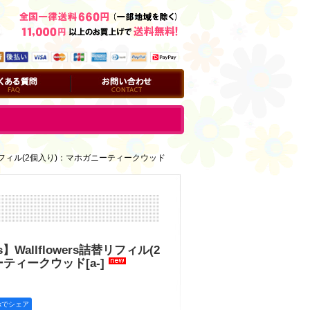
問
お問い合わせ
rs詰替リフィル(2個入り)：マホガニーティークウッド
s】Wallflowers詰替リフィル(2
ーティークウッド
[
a-
]
okでシェア