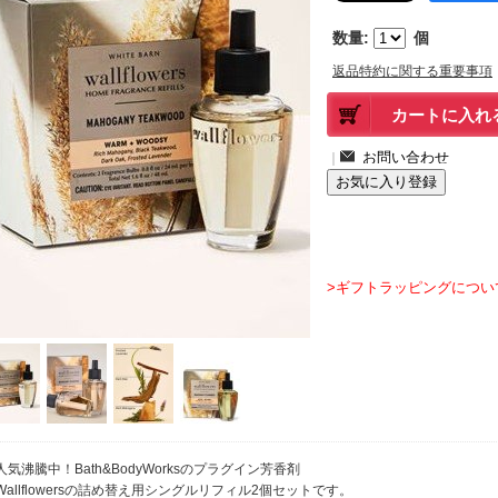
数量
:
個
返品特約に関する重要事項
｜
>ギフトラッピングについ
人気沸騰中！Bath&BodyWorksのプラグイン芳香剤
Wallflowersの詰め替え用シングルリフィル2個セットです。