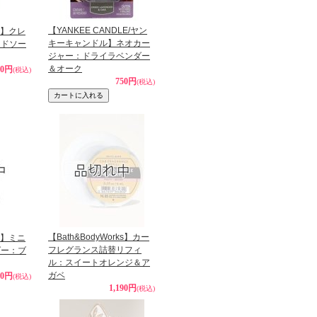
【YANKEE CANDLE/ヤン
ks】クレ
キーキャンドル】ネオカー
ンドソー
ジャー：ドライラベンダー
＆オーク
40円
(税込)
750円
(税込)
【Bath&BodyWorks】カー
ks】ミニ
フレグランス詰替リフィ
ダー：ブ
ル：スイートオレンジ＆ア
ガベ
90円
(税込)
1,190円
(税込)