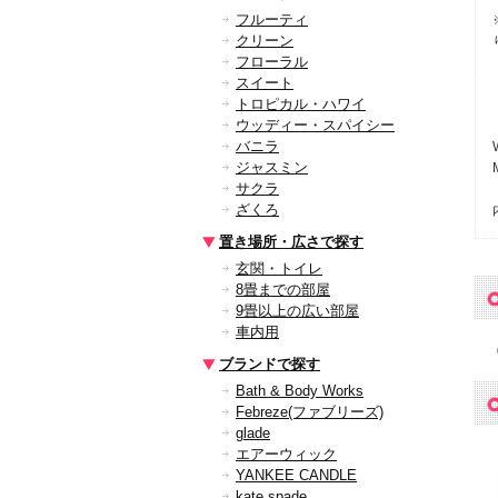
フルーティ
クリーン
フローラル
スイート
トロピカル・ハワイ
ウッディー・スパイシー
バニラ
ジャスミン
サクラ
ざくろ
置き場所・広さで探す
玄関・トイレ
8畳までの部屋
9畳以上の広い部屋
車内用
ブランドで探す
Bath & Body Works
Febreze(ファブリーズ)
glade
エアーウィック
YANKEE CANDLE
kate spade