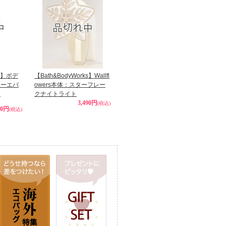
ks】ボデ
【Bath&BodyWorks】Wallfl
ォーエバ
owers本体：スターフレー
ム
クナイトライト
3,490円
(税込)
90円
(税込)