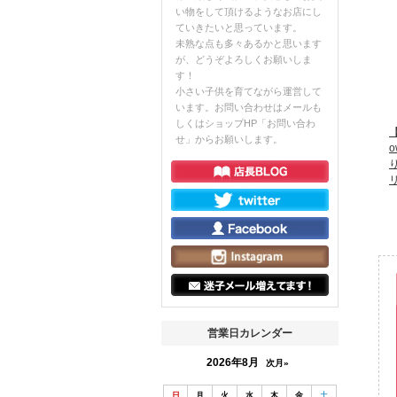
い物をして頂けるようなお店にし
ていきたいと思っています。
未熟な点も多々あるかと思います
が、どうぞよろしくお願いしま
す！
小さい子供を育てながら運営して
います。お問い合わせはメールも
しくはショップHP「お問い合わ
【
せ」からお願いします。
営業日カレンダー
2026年8月
次月»
日
月
火
水
木
金
土