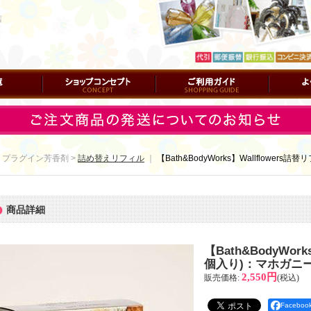
店
ショップコンセプト
ご利用ガイド
よくある質
 プラグイン芳香剤 >
詰め替えリフィル
｜
【Bath&BodyWorks】Wallflowe
商品詳細
【Bath&BodyWork
個入り)：マホガニ
2,550円
販売価格
:
(税込)
Facebo