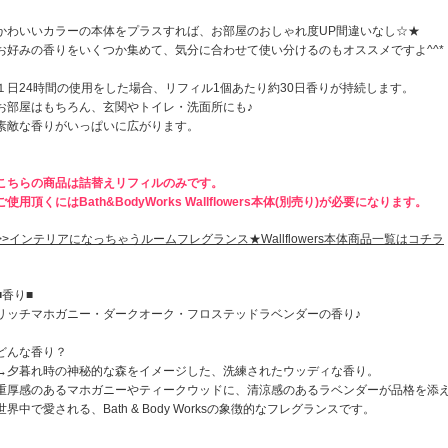
かわいいカラーの本体をプラスすれば、お部屋のおしゃれ度UP間違いなし☆★
お好みの香りをいくつか集めて、気分に合わせて使い分けるのもオススメですよ^^*
１日24時間の使用をした場合、リフィル1個あたり約30日香りが持続します。
お部屋はもちろん、玄関やトイレ・洗面所にも♪
素敵な香りがいっぱいに広がります。
こちらの商品は詰替えリフィルのみです。
ご使用頂くにはBath&BodyWorks Wallflowers本体(別売り)が必要になります。
>>インテリアになっちゃうルームフレグランス★Wallflowers本体商品一覧はコチラ
■香り■
リッチマホガニー・ダークオーク・フロステッドラベンダーの香り♪
どんな香り？
→夕暮れ時の神秘的な森をイメージした、洗練されたウッディな香り。
重厚感のあるマホガニーやティークウッドに、清涼感のあるラベンダーが品格を添
世界中で愛される、Bath & Body Worksの象徴的なフレグランスです。