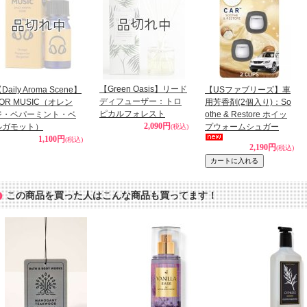
【Green Oasis】リード
Daily Aroma Scene】
【USファブリーズ】車
ディフューザー：トロ
OR MUSIC（オレン
用芳香剤(2個入り)：So
ピカルフォレスト
ジ・ペパーミント・ベ
othe & Restore ホイッ
2,090円
ルガモット）
プウォームシュガー
(税込)
1,100円
(税込)
2,190円
(税込)
この商品を買った人はこんな商品も買ってます！