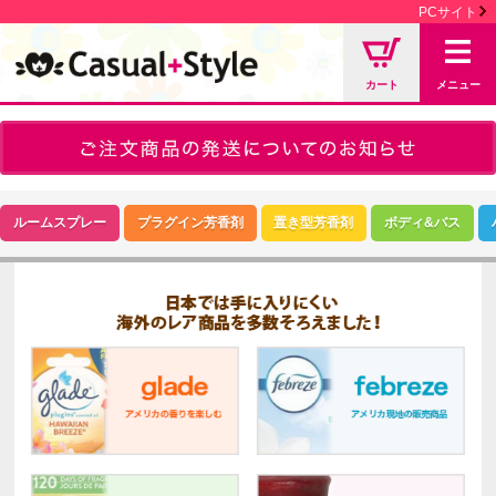
PCサイト
カート
メニュー
ルームスプレー
プラグイン芳香剤
置き型芳香剤
ボディ&バス