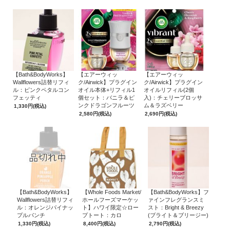
【Bath&BodyWorks】
【エアーウィッ
【エアーウィッ
Wallflowers詰替リフィ
ク/Airwick】プラグイン
ク/Airwick】プラグイン
ル：ピンクペタルコン
オイル本体+リフィル1
オイルリフィル(2個
フェッティ
個セット：バニラ＆ピ
入)：チェリーブロッサ
ンクドラゴンフルーツ
ム＆ラズベリー
1,330円
(税込)
2,580円
(税込)
2,690円
(税込)
【Bath&BodyWorks】
【Whole Foods Market/
【Bath&BodyWorks】フ
Wallflowers詰替リフィ
ホールフーズマーケッ
ァインフレグランスミ
ル：オレンジパイナッ
ト】ハワイ限定☆ロー
スト：Bright & Breezy
プルパンチ
プトート：カロ
(ブライト＆ブリージー)
1,330円
(税込)
8,400円
(税込)
2,790円
(税込)