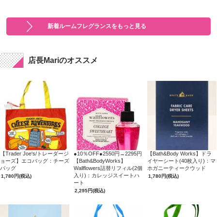
新着ルームフレグランスをもっと見る
店長Mariのオススメ
【Trader Joe's/トレーダージ
●10％OFF●2550円→2295円
【Bath&Body Works】ドラ
ョーズ】エコバッグ：チーズ
【Bath&BodyWorks】
イヤーシート(40枚入り)：マ
バッグ
Wallflowers詰替リフィル(2個
ホガニーティークウッド
入り)：カレッジスイートハ
1,780円
(税込)
1,780円
(税込)
ート
2,295円
(税込)