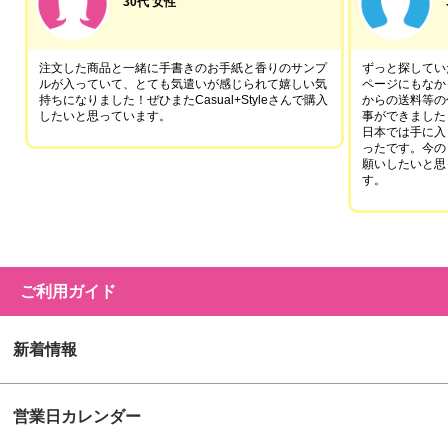
30代 女性
注文した商品と一緒に手書きのお手紙と香りのサンプ
ずっと探していた
ルが入っていて、とても気遣いが感じられて嬉しい気
ページにもなか
持ちになりました！ぜひまたCasual+Styleさんで購入
からの送料等の
したいと思っています。
事ができました
日本では手に入
ったです。今の
願いしたいと思
す。
ご利用ガイド
新着情報
営業日カレンダー