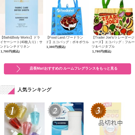
【Bath&Body Works】ドラ
【Food Land /フードラン
【Trader Joe's/トレーダージ
イヤーシート(40枚入り)：サ
ド】エコバッグ：ポキボウル
ョーズ】エコバッグ：フルー
ンドレンチドリネン
ツ＆ベジタブル
1,380円
(税込)
1,780円
(税込)
1,780円
(税込)
店長Mariおすすめの ルームフレグランスをもっと見る
人気ランキング