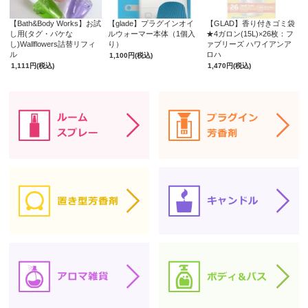
【Bath&Body Works】お試
【glade】プラグインオイ
【GLAD】香り付きゴミ袋
し用(タグ・パケな
ルウォーマー本体（1個入
★4ガロン(15L)×26枚：フ
し)Wallflowers詰替リフィ
り）
ァブリーズ ハワイアンア
ル
ロハ
1,100円
(税込)
1,111円
(税込)
1,470円
(税込)