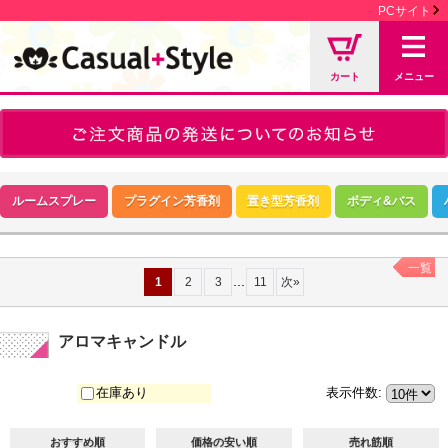
PCサイト
カート
メニュー
ルームスプレー
プラグイン芳香剤
置き型芳香剤
ボディ&バス
一覧
...
1
2
3
11
次
»
アロマキャンドル
在庫あり
表示件数
:
おすすめ順
価格の安い順
売れ筋順