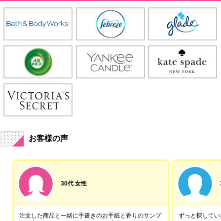
お客様の声
30代 女性
注文した商品と一緒に手書きのお手紙と香りのサンプ
ずっと探していた