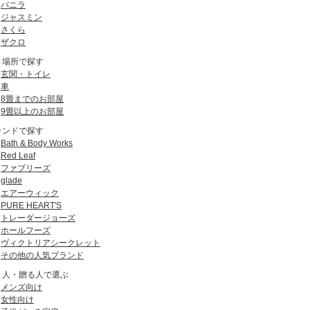
バニラ
ジャスミン
さくら
ザクロ
き場所で探す
玄関・トイレ
車
8畳までのお部屋
9畳以上のお部屋
ランドで探す
Bath & Body Works
Red Leaf
ファブリーズ
glade
エアーウィック
PURE HEART'S
トレーダージョーズ
ホールフーズ
ヴィクトリアシークレット
その他の人気ブランド
う人・贈る人で選ぶ
メンズ向け
女性向け