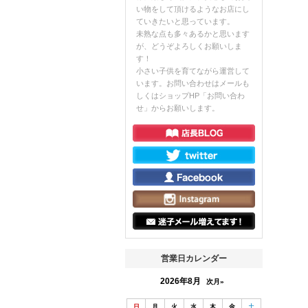
い物をして頂けるようなお店にし
ていきたいと思っています。
未熟な点も多々あるかと思います
が、どうぞよろしくお願いしま
す！
小さい子供を育てながら運営して
います。お問い合わせはメールも
しくはショップHP「お問い合わ
せ」からお願いします。
営業日カレンダー
2026年8月
次月»
日
月
火
水
木
金
土