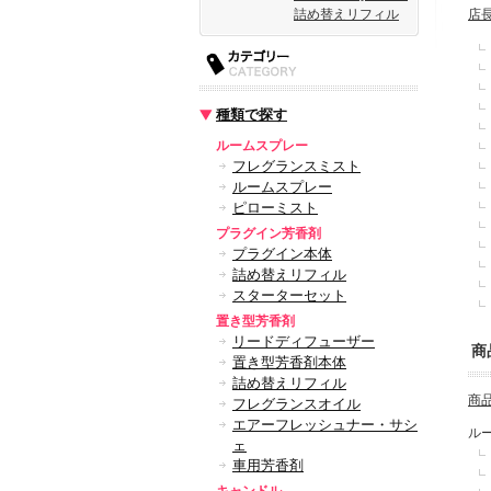
詰め替えリフィル
店
種類で探す
ルームスプレー
フレグランスミスト
ルームスプレー
ピローミスト
プラグイン芳香剤
プラグイン本体
詰め替えリフィル
スターターセット
置き型芳香剤
リードディフューザー
商
置き型芳香剤本体
詰め替えリフィル
商
フレグランスオイル
エアーフレッシュナー・サシ
ル
ェ
車用芳香剤