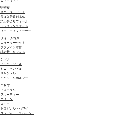
ピローミスト
型芳香剤
スターターセット
置き型芳香剤本体
詰め替えリフィール
フレグランスオイル
リードディフューザー
ラグイン芳香剤
スターターセット
プラグイン本体
詰め替えリフィル
ャンドル
ソイキャンドル
ミニキャンドル
キャンドル
キャンドルホルダー
りで探す
フローラル
フルーティー
クリーン
スイート
トロピカル・ハワイ
ウッディー・スパイシー