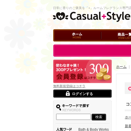
日常に香りのご褒美を「+」ルームフレグランス専門
ホーム
商品一覧
ログイン
ホーム
無料新規登録はコチラ
ログインする
コ
ホ
新
Bath & Body Works