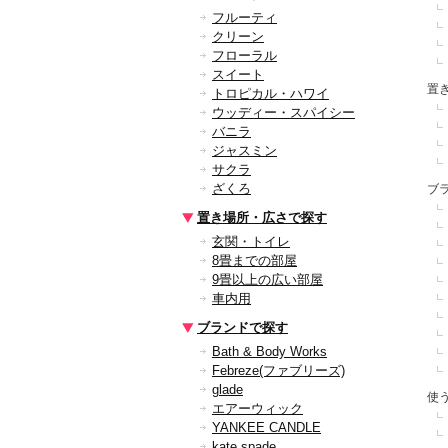
フルーティ
クリーン
フローラル
スイート
置
トロピカル・ハワイ
ウッディー・スパイシー
バニラ
ジャスミン
サクラ
ざくろ
ブ
置き場所・広さで探す
玄関・トイレ
8畳までの部屋
9畳以上の広い部屋
車内用
ブランドで探す
Bath & Body Works
Febreze(ファブリーズ)
glade
使
エアーウィック
YANKEE CANDLE
kate spade