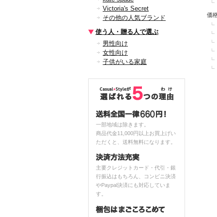
Victoria's Secret
価
その他の人気ブランド
使う人・贈る人で選ぶ
男性向け
女性向け
子供がいる家庭
一部地域は除きます。
商品代金11,000円以上お買上げい
ただくと、送料無料になります。
主要クレジットカード・代引・銀
行振込はもちろん、コンビニ決済
やPaypal決済にも対応していま
す。