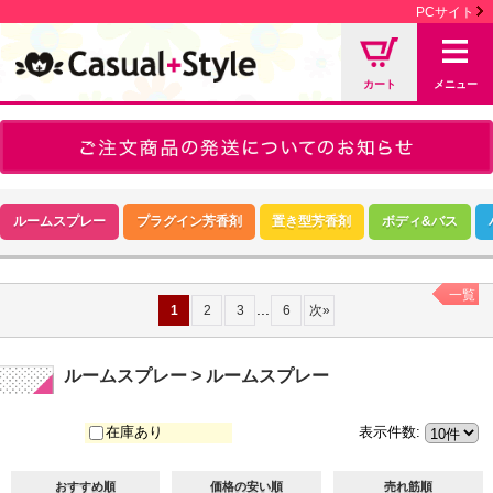
PCサイト
カート
メニュー
ルームスプレー
プラグイン芳香剤
置き型芳香剤
ボディ&バス
一覧
...
1
2
3
6
次
»
ルームスプレー > ルームスプレー
在庫あり
表示件数
:
おすすめ順
価格の安い順
売れ筋順