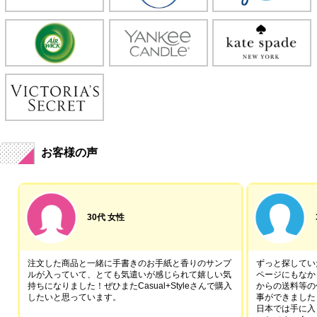
お客様の声
30代 女性
注文した商品と一緒に手書きのお手紙と香りのサンプ
ずっと探していた
ルが入っていて、とても気遣いが感じられて嬉しい気
ページにもなか
持ちになりました！ぜひまたCasual+Styleさんで購入
からの送料等の
したいと思っています。
事ができました
日本では手に入