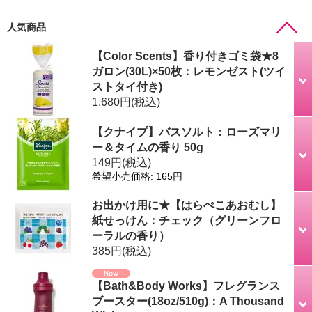
人気商品
【Color Scents】香り付きゴミ袋★8
ガロン(30L)×50枚：レモンゼスト(ツイ
ストタイ付き)
1,680円
(税込)
【クナイプ】バスソルト：ローズマリ
ー＆タイムの香り 50g
149円
(税込)
希望小売価格
:
165円
お出かけ用に★【はらぺこあおむし】
紙せっけん：チェック（グリーンフロ
ーラルの香り）
385円
(税込)
【Bath&Body Works】フレグランス
ブースター(18oz/510g)：A Thousand