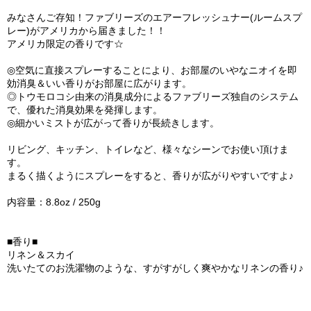
みなさんご存知！ファブリーズのエアーフレッシュナー(ルームスプ
レー)がアメリカから届きました！！
アメリカ限定の香りです☆
◎空気に直接スプレーすることにより、お部屋のいやなニオイを即
効消臭＆いい香りがお部屋に広がります。
◎トウモロコシ由来の消臭成分によるファブリーズ独自のシステム
で、優れた消臭効果を発揮します。
◎細かいミストが広がって香りが長続きします。
リビング、キッチン、トイレなど、様々なシーンでお使い頂けま
す。
まるく描くようにスプレーをすると、香りが広がりやすいですよ♪
内容量：8.8oz / 250g
■香り■
リネン＆スカイ
洗いたてのお洗濯物のような、すがすがしく爽やかなリネンの香り♪