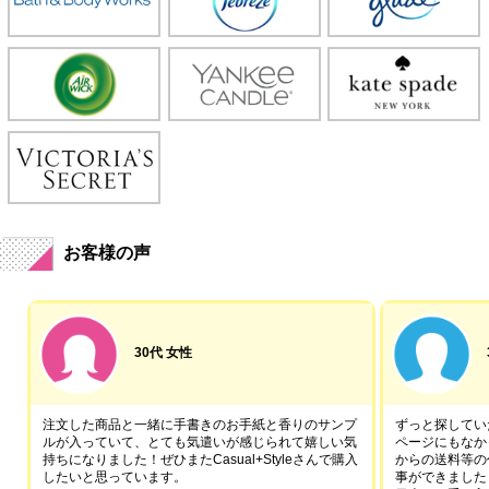
お客様の声
30代 女性
注文した商品と一緒に手書きのお手紙と香りのサンプ
ずっと探していた
ルが入っていて、とても気遣いが感じられて嬉しい気
ページにもなか
持ちになりました！ぜひまたCasual+Styleさんで購入
からの送料等の
したいと思っています。
事ができました