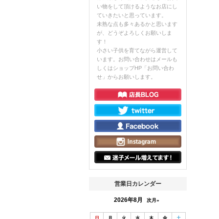
い物をして頂けるようなお店にし
ていきたいと思っています。
未熟な点も多々あるかと思います
が、どうぞよろしくお願いしま
す！
小さい子供を育てながら運営して
います。お問い合わせはメールも
しくはショップHP「お問い合わ
せ」からお願いします。
営業日カレンダー
2026年8月
次月»
日
月
火
水
木
金
土