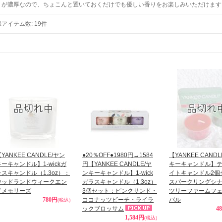
りが濃厚なので、ちょこんと置いておくだけでも優しい香りをお楽しみいただけますよ
録アイテム数
:
19件
YANKEE CANDLE/ヤン
●20％OFF●1980円→1584
【YANKEE CAND
キーキャンドル】1-wickガ
円【YANKEE CANDLE/ヤ
キーキャンドル】
ラスキャンドル（1.3oz）：
ンキーキャンドル】1-wick
イトキャンドル2個
ウッドランドウィークエン
ガラスキャンドル（1.3oz）
スパークリングシナモ
ドメモリーズ
3個セット：ピンクサンド・
ツリーファームフ
780円
ココナッツビーチ・ライラ
バル
(税込)
ックブロッサム
4
1,584円
(税込)