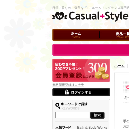
日常に香りのご褒美を「+」ルームフレグランス専門
ホーム
商品一覧
ログイン
ホーム
無料新規登録はコチラ
ログインする
キ
手
お
Bath & Body Works