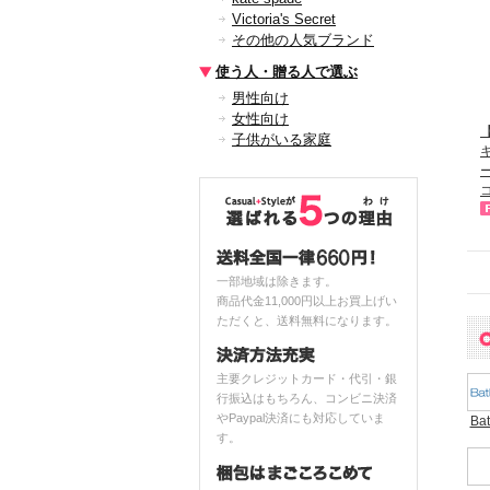
Victoria's Secret
その他の人気ブランド
使う人・贈る人で選ぶ
男性向け
女性向け
【
子供がいる家庭
一部地域は除きます。
商品代金11,000円以上お買上げい
ただくと、送料無料になります。
主要クレジットカード・代引・銀
行振込はもちろん、コンビニ決済
やPaypal決済にも対応していま
Ba
す。