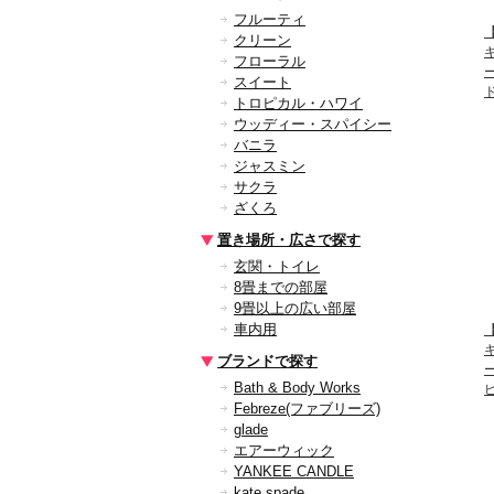
フルーティ
【
クリーン
フローラル
スイート
トロピカル・ハワイ
ウッディー・スパイシー
バニラ
ジャスミン
サクラ
ざくろ
置き場所・広さで探す
玄関・トイレ
8畳までの部屋
9畳以上の広い部屋
車内用
【
ブランドで探す
Bath & Body Works
Febreze(ファブリーズ)
glade
エアーウィック
YANKEE CANDLE
kate spade