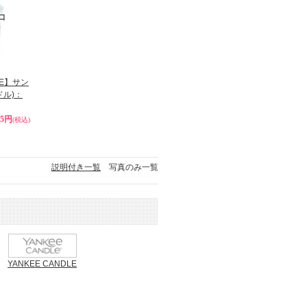
LE】サン
ドル)：
85円
(税込)
説明付き一覧
写真のみ一覧
YANKEE CANDLE