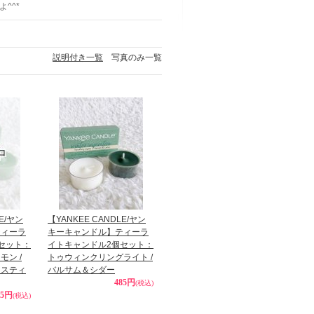
^^*
説明付き一覧
写真のみ一覧
LE/ヤン
【YANKEE CANDLE/ヤン
ティーラ
キーキャンドル】ティーラ
セット：
イトキャンドル2個セット：
ン /
トゥウィンクリングライト /
ェスティ
バルサム＆シダー
485円
(税込)
85円
(税込)