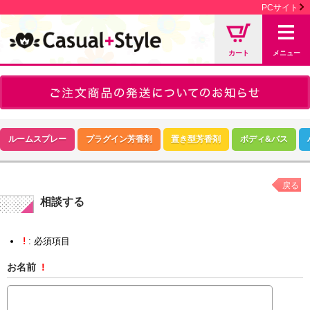
PCサイト
カート
メニュー
ルームスプレー
プラグイン芳香剤
置き型芳香剤
ボディ&バス
戻る
相談する
!
: 必須項目
お名前
!