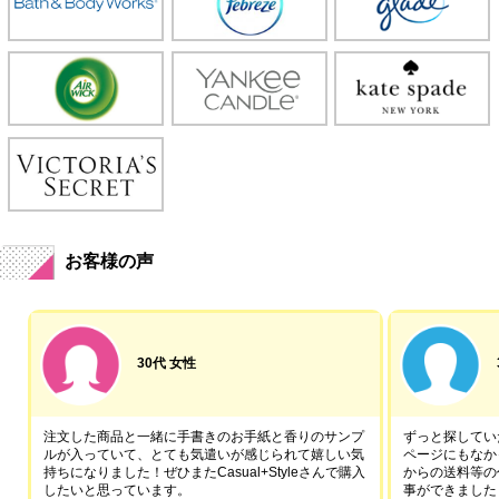
お客様の声
30代 女性
注文した商品と一緒に手書きのお手紙と香りのサンプ
ずっと探していた
ルが入っていて、とても気遣いが感じられて嬉しい気
ページにもなか
持ちになりました！ぜひまたCasual+Styleさんで購入
からの送料等の
したいと思っています。
事ができました