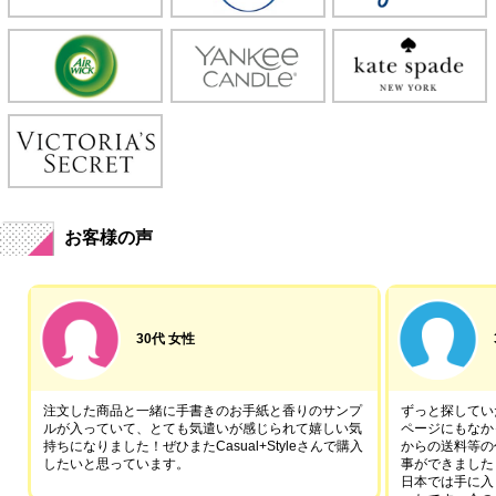
お客様の声
30代 女性
注文した商品と一緒に手書きのお手紙と香りのサンプ
ずっと探していた
ルが入っていて、とても気遣いが感じられて嬉しい気
ページにもなか
持ちになりました！ぜひまたCasual+Styleさんで購入
からの送料等の
したいと思っています。
事ができました
日本では手に入