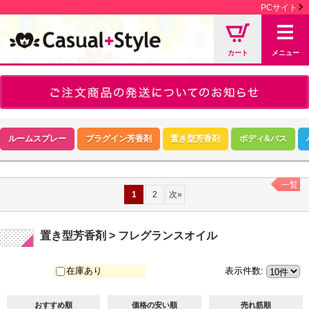
PCサイト
カート
メニュー
ルームスプレー
プラグイン芳香剤
置き型芳香剤
ボディ&バス
一覧
1
2
次
»
置き型芳香剤 > フレグランスオイル
在庫あり
表示件数
:
おすすめ順
価格の安い順
売れ筋順