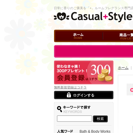
日常に香りのご褒美を「+」ルームフレグランス専門
ホーム
商品一覧
ログイン
ホーム
｜
無料新規登録はコチラ
ログインする
Bath & Body Works