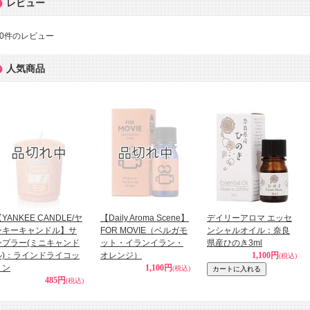
レビュー
0
件のレビュー
人気商品
YANKEE CANDLE/ヤ
【Daily Aroma Scene】
デイリーアロマ エッセ
ンキーキャンドル】サ
FOR MOVIE（ベルガモ
ンシャルオイル：奈良
ンプラー(ミニキャンド
ット・イランイラン・
県産ひのき3ml
ル)：ラインドライコッ
オレンジ）
1,100円
(税込)
トン
1,100円
(税込)
485円
(税込)