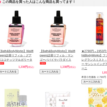
この商品を買った人はこんな商品も買ってます！
Bath&BodyWorks】Wallfl
【Bath&BodyWorks】Wallfl
★2790円→1953円
owers詰替リフィル：グア
owers詰替リフィル：マン
h&BodyWorks】
バココナッツマルガリータ
ゴーパパイヤパラダイス
レグランスミスト
ー サンシャイング
1,330円
1,330円
(税込)
(税込)
ーニ
1,9
希望小売価格
:
2,790円