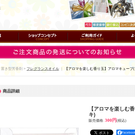
店
ショップコンセプト
ご利用ガイド
よくある質
 置き型芳香剤 >
フレグランスオイル
｜
【アロマを楽しむ香り玉】アロマキューブ(
商品詳細
【アロマを楽しむ香
キ)
300円
販売価格
:
(税込)
Facebo