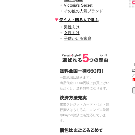
Victoria's Secret
その他の人気ブランド
使う人・贈る人で選ぶ
男性向け
女性向け
子供がいる家庭
【
一部地域は除きます。
商品代金11,000円以上お買上げい
ただくと、送料無料になります。
主要クレジットカード・代引・銀
行振込はもちろん、コンビニ決済
やPaypal決済にも対応していま
す。