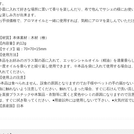
す。
小皿に入れて好きな場所に置いて香りを楽しんだり、布で包んでサシェの様にお使
な楽しみ方が出来ます。
お手頃価格で、アロマオイルと一緒に使用すれば、気軽にアロマを楽しんでいただ
【材質】本体素材：木材（檜）
【内容量】約12g
【サイズ】箱：70×70×15mm
【使用方法】
本品をお好みのガラス製の器に入れて、エッセンシャルオイル（精油）を適量垂ら
一度オイルを垂らすと繰り返し使用できます。※本品を袋に入れて使用する場合は
入れてください。
【使用上の注意】
●本品は食べられません。誤食の原因となりますのでお子様やペットの手の届かない
油に触れないよう注意してください。触れてしまった場合、すぐに石けんで洗い流し
を直接プラスチックや木製品・衣類等に置くと変色やシミの原因になりますので注
は、すぐに拭き取ってください。●用途以外には使用しないで下さい。●火気付近で
【原産国】日本