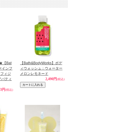
★【Bat
【Bath&BodyWorks】ボデ
ファインフ
ィウォッシュ：ウォーター
：フィジ
メロンレモネード
アバティ
2,490円
(税込)
53円
(税込)