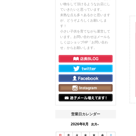
い物をして頂けるようなお店にし
ていきたいと思っています。
未熟な点も多々あるかと思います
が、どうぞよろしくお願いしま
す！
小さい子供を育てながら運営して
います。お問い合わせはメールも
しくはショップHP「お問い合わ
せ」からお願いします。
営業日カレンダー
2026年8月
次月»
日
月
火
水
木
金
土