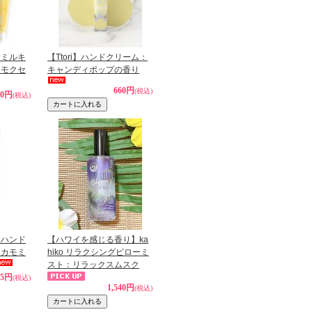
】ミルキ
【Ttori】ハンドクリーム：
ンモクセ
キャンディポップの香り
660円
(税込)
20円
(税込)
】ハンド
【ハワイを感じる香り】ka
＆カモミ
hiko リラクシングピローミ
スト：リラックスムスク
35円
(税込)
1,540円
(税込)