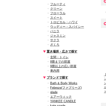
フルーティ
クリーン
フローラル
スイート
トロピカル・ハワイ
ウッディー・スパイシー
バニラ
ジャスミン
サクラ
ざくろ
置き場所・広さで探す
玄関・トイレ
8畳までの部屋
9畳以上の広い部屋
車内用
【
ブランドで探す
Bath & Body Works
Febreze(ファブリーズ)
glade
エアーウィック
YANKEE CANDLE
kate spade