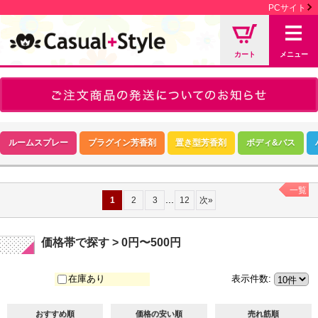
PCサイト
カート
メニュー
ルームスプレー
プラグイン芳香剤
置き型芳香剤
ボディ&バス
一覧
...
1
2
3
12
次
»
価格帯で探す > 0円〜500円
在庫あり
表示件数
:
おすすめ順
価格の安い順
売れ筋順