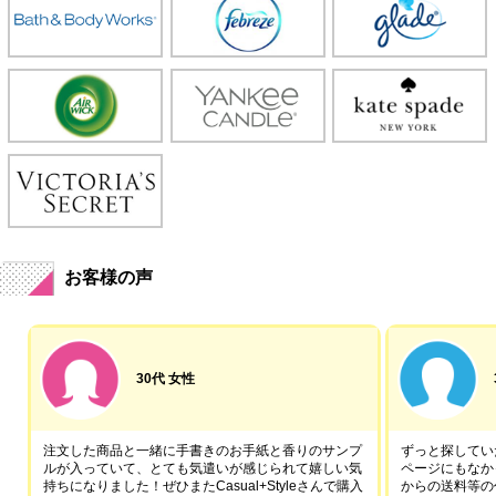
お客様の声
30代 女性
注文した商品と一緒に手書きのお手紙と香りのサンプ
ずっと探していた
ルが入っていて、とても気遣いが感じられて嬉しい気
ページにもなか
持ちになりました！ぜひまたCasual+Styleさんで購入
からの送料等の