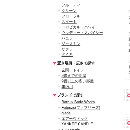
フルーティ
クリーン
フローラル
スイート
トロピカル・ハワイ
ウッディー・スパイシー
バニラ
ジャスミン
サクラ
ざくろ
置き場所・広さで探す
玄関・トイレ
8畳までの部屋
9畳以上の広い部屋
車内用
ブランドで探す
Bath & Body Works
Febreze(ファブリーズ)
glade
エアーウィック
YANKEE CANDLE
kate spade