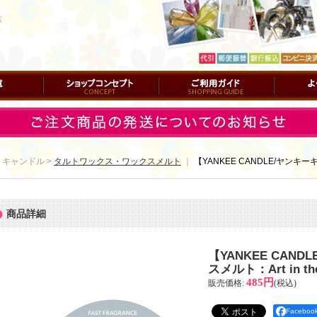
店
ショップコンセプト
ご利用ガイド
よくある質
 キャンドル >
タルトワックス・ワックスメルト
｜
【YANKEE CANDLE/ヤンキーキ
商品詳細
【YANKEE CAN
スメルト：Art in the
485円
販売価格
:
(税込)
Facebo