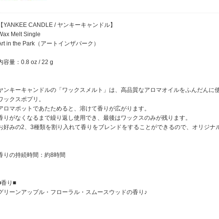
【YANKEE CANDLE / ヤンキーキャンドル】
Wax Melt Single
Art in the Park（アートインザパーク）
内容量：0.8 oz / 22 g
ヤンキーキャンドルの「ワックスメルト」は、高品質なアロマオイルをふんだんに
ワックスポプリ。
アロマポットであたためると、溶けて香りが広がります。
香りがなくなるまで繰り返し使用でき、最後はワックスのみが残ります。
お好みの2、3種類を割り入れて香りをブレンドをすることができるので、オリジナル
香りの持続時間：約8時間
■香り■
グリーンアップル・フローラル・スムースウッドの香り♪