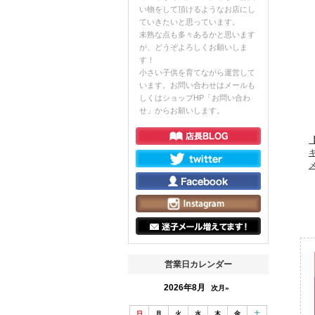
い物をして頂けるようなお店にし
ていきたいと思っています。
未熟な点も多々あるかと思います
が、どうぞよろしくお願いしま
す！
小さい子供を育てながら運営して
います。お問い合わせはメールも
しくはショップHP「お問い合わ
せ」からお願いします。
【
営業日カレンダー
2026年8月
次月»
日
月
火
水
木
金
土