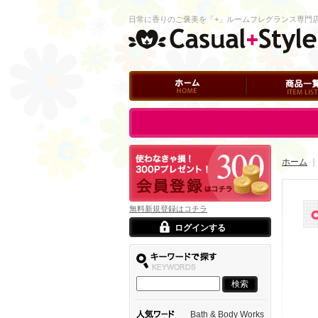
日常に香りのご褒美を「+」ルームフレグランス専門
ホーム
商品一覧
ログイン
ホーム
｜
無料新規登録はコチラ
ログインする
Bath & Body Works