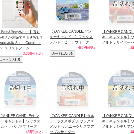
【YANKEE CANDLE/ヤン
【YANKEE CAND
Bath&BodyWorks】香り
キーキャンドル】ワックス
キーキャンドル】
の強さが調節できる★Wallfl
メルト：ビーチウォーク
メルト：サイダー
wers本体 Scent Control：
485円
4
ナイスリストノーム
(税込)
3,790円
(税込)
YANKEE CANDLE/ヤン
【YANKEE CANDLE】タル
【YANKEE CAND
キーキャンドル】ワックス
トワックスポプリ(ワックス
キーキャンドル】
メルト：バハマブリーズ
メルト)：ハニークリスプア
メルト：シチリア
485円
ップルサイダー
4
(税込)