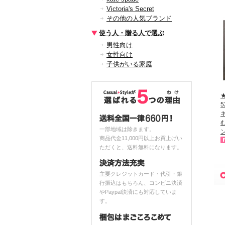
Victoria's Secret
その他の人気ブランド
使う人・贈る人で選ぶ
男性向け
女性向け
子供がいる家庭
★
一部地域は除きます。
商品代金11,000円以上お買上げい
ただくと、送料無料になります。
主要クレジットカード・代引・銀
行振込はもちろん、コンビニ決済
やPaypal決済にも対応していま
す。