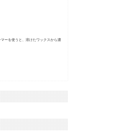
。
ーマーを使うと、溶けたワックスから濃