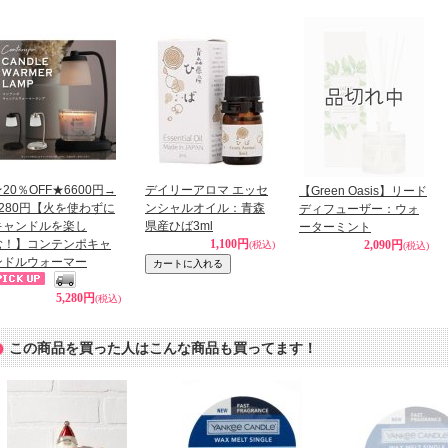
20％OFF★6600円→
デイリーアロマ エッセ
【Green Oasis】リード
5280円【火を使わずに
ンシャルオイル：青森
ディフューザー：ウォ
キャンドルを楽し
県産ひば3ml
ーターミント
む！】コンテンポキャ
1,100円
2,090円
(税込)
(税込)
ンドルウォーマー
5,280円
(税込)
この商品を買った人はこんな商品も買ってます！