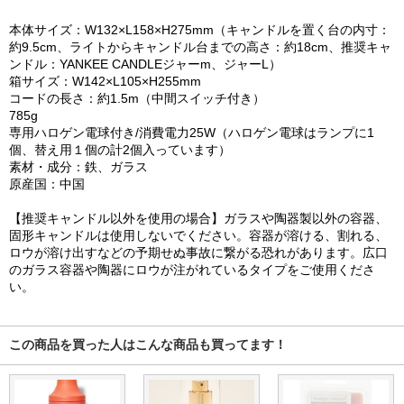
本体サイズ：W132×L158×H275mm（キャンドルを置く台の内寸：
約9.5cm、ライトからキャンドル台までの高さ：約18cm、推奨キャ
ンドル：YANKEE CANDLEジャーm、ジャーL）
箱サイズ：W142×L105×H255mm
コードの長さ：約1.5m（中間スイッチ付き）
785g
専用ハロゲン電球付き/消費電力25W（ハロゲン電球はランプに1
個、替え用１個の計2個入っています）
素材・成分：鉄、ガラス
原産国：中国
【推奨キャンドル以外を使用の場合】ガラスや陶器製以外の容器、
固形キャンドルは使用しないでください。容器が溶ける、割れる、
ロウが溶け出すなどの予期せぬ事故に繋がる恐れがあります。広口
のガラス容器や陶器にロウが注がれているタイプをご使用くださ
い。
この商品を買った人はこんな商品も買ってます！