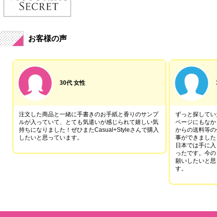
お客様の声
30代 女性
注文した商品と一緒に手書きのお手紙と香りのサンプ
ずっと探していた
ルが入っていて、とても気遣いが感じられて嬉しい気
ページにもなか
持ちになりました！ぜひまたCasual+Styleさんで購入
からの送料等の
したいと思っています。
事ができました
日本では手に入
ったです。今の
願いしたいと思
す。