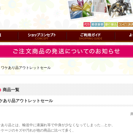
店
ショップコンセプト
ご利用ガイド
よくある質
｜
ワケあり品アウトレットセール
商品一覧
ケあり品アウトレットセール
ケあり品とは、輸送中に液漏れ等で中身が少なくなってしまった…とか、
ッケージのキズや汚れが他の商品に比べて多く、