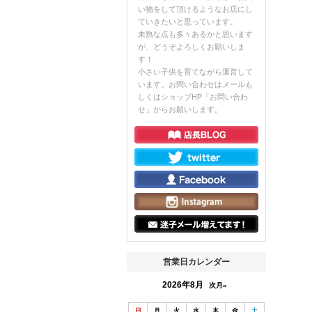
い物をして頂けるようなお店にし
ていきたいと思っています。
未熟な点も多々あるかと思います
が、どうぞよろしくお願いしま
す！
小さい子供を育てながら運営して
います。お問い合わせはメールも
しくはショップHP「お問い合わ
せ」からお願いします。
営業日カレンダー
2026年8月
次月»
日
月
火
水
木
金
土