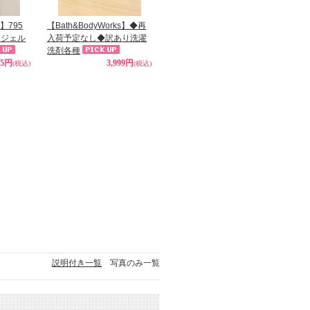
s】795
【Bath&BodyWorks】◆再
ドジェル
入荷予定なし◆訳あり洗濯
洗剤各種
95円
3,999円
(税込)
(税込)
説明付き一覧
写真のみ一覧