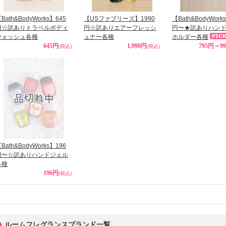
Bath&BodyWorks】645
【USファブリーズ】1990
【Bath&BodyWork
円☆訳ありトラベルボディ
円☆訳ありエアーフレッシ
円〜★訳ありハン
ウォッシュ各種
ュナー各種
ホルダー各種
645円
1,990円
795円～9
(税込)
(税込)
Bath&BodyWorks】196
円〜☆訳ありハンドジェル
各種
196円
(税込)
ルームフレグランスブランド一覧