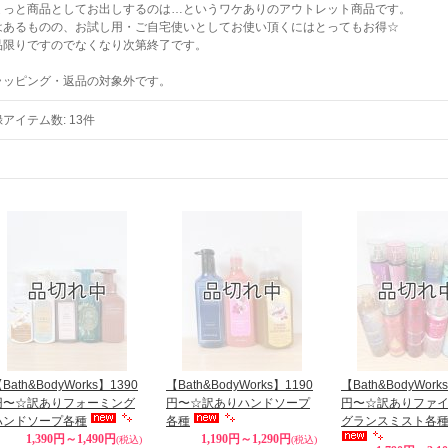
ょっと商品としてお出しするのは…というワケありのアウトレット商品です。
はあるものの、お試し用・ご自宅使いとしてお使い頂くにはとってもお得☆
品限りですのでなくなり次第終了です。
ラッピング・返品の対象外です。
録アイテム数
:
13件
Bath&BodyWorks】1390
【Bath&BodyWorks】1190
【Bath&BodyWork
円〜☆訳ありフォーミング
円〜☆訳ありハンドソープ
円〜☆訳ありファ
ハンドソープ各種
各種
グランスミスト各
1,390円～1,490円
1,190円～1,290円
(税込)
(税込)