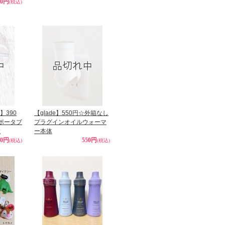
00円
(税込)
s】390
【glade】550円☆外箱なし
ポータブ
プラグインオイルウォーマ
種
ー本体
90円
550円
(税込)
(税込)