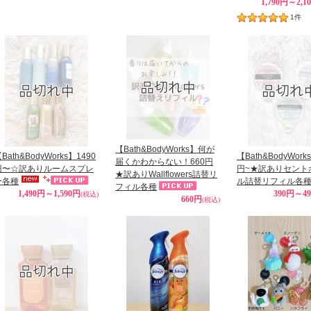
1,790円～2,1
1
件
【Bath&BodyWorks】何が
Bath&BodyWorks】1490
【Bath&BodyWork
届くかわからない！660円
円〜☆訳ありルームスプレ
円~★訳ありセント
★訳ありWallflowers詰替リ
ー各種
ル詰替リフィル各
フィル各種
1,490円～1,590円
390円～4
(税込)
660円
(税込)