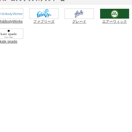
th&BodyWorks
ファブリーズ
グレード
エアーウィック
kate spade