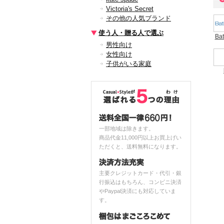
Victoria's Secret
その他の人気ブランド
使う人・贈る人で選ぶ
Ba
男性向け
女性向け
子供がいる家庭
一部地域は除きます。
商品代金11,000円以上お買上げい
ただくと、送料無料になります。
主要クレジットカード・代引・銀
行振込はもちろん、コンビニ決済
やPaypal決済にも対応していま
す。