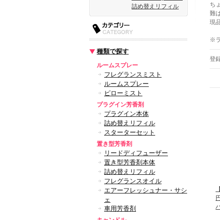
ち
詰め替えリフィル
難
現
※
種類で探す
登
ルームスプレー
フレグランスミスト
ルームスプレー
ピローミスト
プラグイン芳香剤
プラグイン本体
詰め替えリフィル
スターターセット
置き型芳香剤
リードディフューザー
置き型芳香剤本体
詰め替えリフィル
フレグランスオイル
【
エアーフレッシュナー・サシ
ェ
車用芳香剤