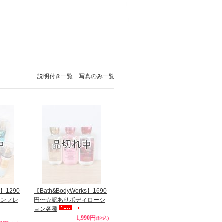
説明付き一覧
写真のみ一覧
s】1290
【Bath&BodyWorks】1690
インフレ
円〜☆訳ありボディローシ
種
ョン各種
1,990円
(税込)