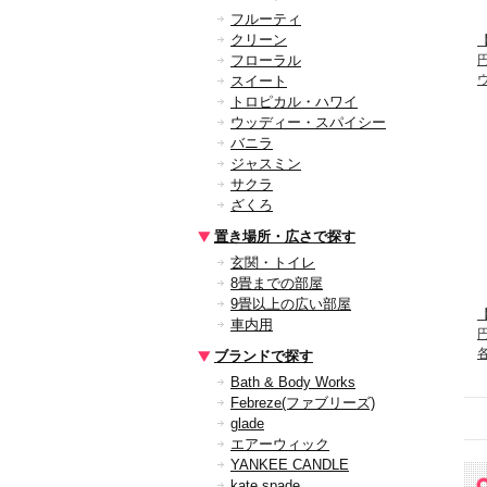
フルーティ
クリーン
【
フローラル
スイート
トロピカル・ハワイ
ウッディー・スパイシー
バニラ
ジャスミン
サクラ
ざくろ
置き場所・広さで探す
玄関・トイレ
8畳までの部屋
9畳以上の広い部屋
【
車内用
ブランドで探す
Bath & Body Works
Febreze(ファブリーズ)
glade
エアーウィック
YANKEE CANDLE
kate spade