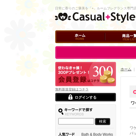
日常に香りのご褒美を「+」ルームフレグランス専門
ホーム
商品一覧
ログイン
ホーム
無料新規登録はコチラ
ログインする
ワ
ワ
パ
Bath & Body Works