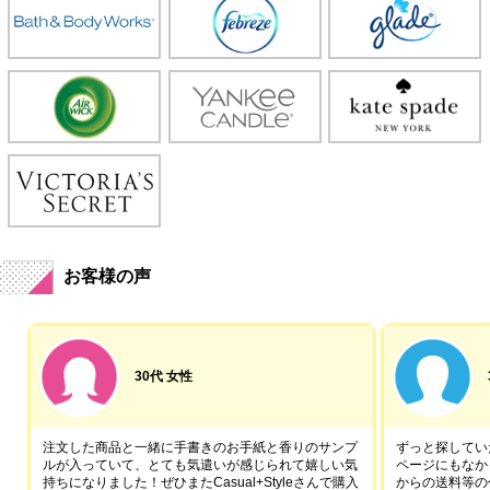
お客様の声
30代 女性
注文した商品と一緒に手書きのお手紙と香りのサンプ
ずっと探していた
ルが入っていて、とても気遣いが感じられて嬉しい気
ページにもなか
持ちになりました！ぜひまたCasual+Styleさんで購入
からの送料等の