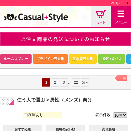
PCサイト
カート
メニュー
ルームスプレー
プラグイン芳香剤
置き型芳香剤
ボディ&バス
一覧
...
1
2
3
22
次
»
使う人で選ぶ > 男性（メンズ）向け
在庫あり
表示件数
:
おすすめ順
価格の安い順
売れ筋順