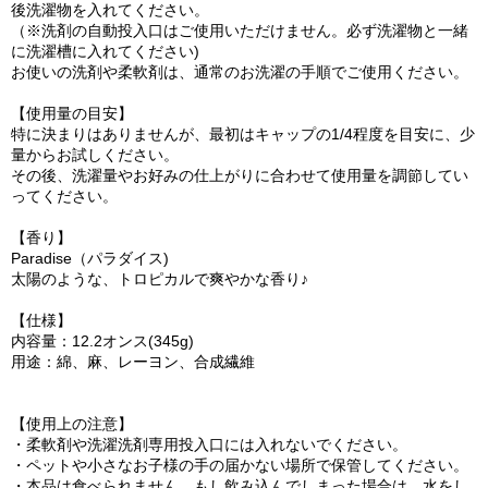
後洗濯物を入れてください。
（※洗剤の自動投入口はご使用いただけません。必ず洗濯物と一緒
に洗濯槽に入れてください)
お使いの洗剤や柔軟剤は、通常のお洗濯の手順でご使用ください。
【使用量の目安】
特に決まりはありませんが、最初はキャップの1/4程度を目安に、少
量からお試しください。
その後、洗濯量やお好みの仕上がりに合わせて使用量を調節してい
ってください。
【香り】
Paradise（パラダイス)
太陽のような、トロピカルで爽やかな香り♪
【仕様】
内容量：12.2オンス(345g)
用途：綿、麻、レーヨン、合成繊維
【使用上の注意】
・柔軟剤や洗濯洗剤専用投入口には入れないでください。
・ペットや小さなお子様の手の届かない場所で保管してください。
・本品は食べられません。もし飲み込んでしまった場合は、水をし