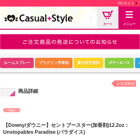
PCサイト
カート
メニュー
ルームスプレー
プラグイン芳香剤
置き型芳香剤
ボディ&バス
お洗濯雑貨
商品詳細
【Downy/ダウニー】セントブースター(加香剤)12.2oz：
Unstopables Paradise (パラダイス)