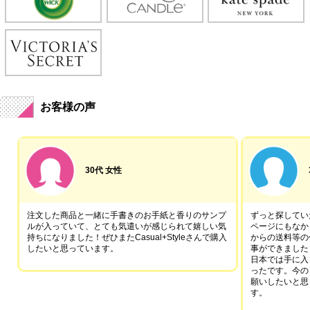
お客様の声
30代 女性
注文した商品と一緒に手書きのお手紙と香りのサンプ
ずっと探していた
ルが入っていて、とても気遣いが感じられて嬉しい気
ページにもなか
持ちになりました！ぜひまたCasual+Styleさんで購入
からの送料等の
したいと思っています。
事ができました
日本では手に入
ったです。今の
願いしたいと思
す。