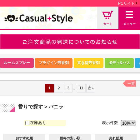
PCサイト
カート
メニュー
ルームスプレー
プラグイン芳香剤
置き型芳香剤
ボディ&バス
一覧
...
1
2
3
11
次
»
香りで探す > バニラ
在庫あり
表示件数
:
おすすめ順
価格の安い順
売れ筋順