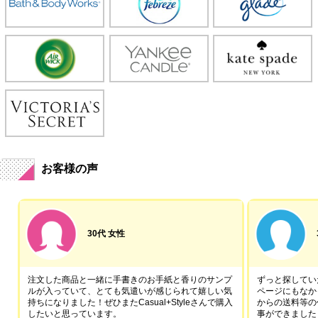
お客様の声
30代 女性
注文した商品と一緒に手書きのお手紙と香りのサンプ
ずっと探していた
ルが入っていて、とても気遣いが感じられて嬉しい気
ページにもなか
持ちになりました！ぜひまたCasual+Styleさんで購入
からの送料等の
したいと思っています。
事ができました