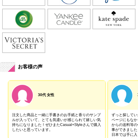
お客様の声
30代 女性
注文した商品と一緒に手書きのお手紙と香りのサンプ
ずっと探していた
ルが入っていて、とても気遣いが感じられて嬉しい気
ページにもなか
持ちになりました！ぜひまたCasual+Styleさんで購入
からの送料等の
したいと思っています。
事ができました
日本では手に入