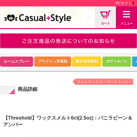
PCサイト
カート
メニュー
ルームスプレー
プラグイン芳香剤
置き型芳香剤
ボディ&バス
タルトワックス・ワックスメルト
商品詳細
【Threshold】ワックスメルト6ct(2.5oz)：バニラビーン＆
アンバー