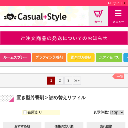
PCサイト
カート
メニュー
ルームスプレー
プラグイン芳香剤
置き型芳香剤
ボディ&バス
一覧
1
2
3
次
»
置き型芳香剤 > 詰め替えリフィル
在庫あり
表示件数
:
おすすめ順
価格の安い順
売れ筋順