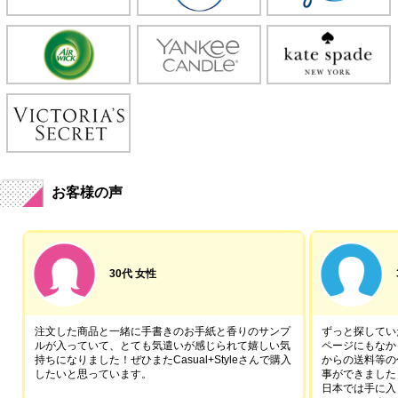
お客様の声
30代 女性
注文した商品と一緒に手書きのお手紙と香りのサンプ
ずっと探していた
ルが入っていて、とても気遣いが感じられて嬉しい気
ページにもなか
持ちになりました！ぜひまたCasual+Styleさんで購入
からの送料等の
したいと思っています。
事ができました
日本では手に入