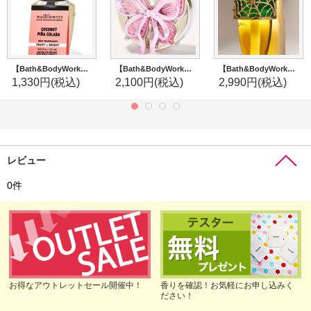
【Bath&BodyWorks】Wallflowers詰替リフィル：ココナッツピニャコラーダ
【Bath&BodyWorks】カーフレグランスホルダー(ベント＆バイザークリップ付)：ピンクリボン
【Bath&BodyWorks】Wallflowers本体：ジェムストーンスパイダーナイトライト
1,330円
(税込)
2,100円
(税込)
2,990円
(税込)
レビュー
0
件
お得なアウトレットセール開催中！
香りを確認！お気軽にお申し込みく
ださい！