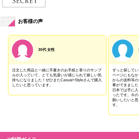
お客様の声
30代 女性
注文した商品と一緒に手書きのお手紙と香りのサンプ
ずっと探していた
ルが入っていて、とても気遣いが感じられて嬉しい気
ページにもなか
持ちになりました！ぜひまたCasual+Styleさんで購入
からの送料等の
したいと思っています。
事ができました
日本では手に入
ったです。今の
願いしたいと思
す。