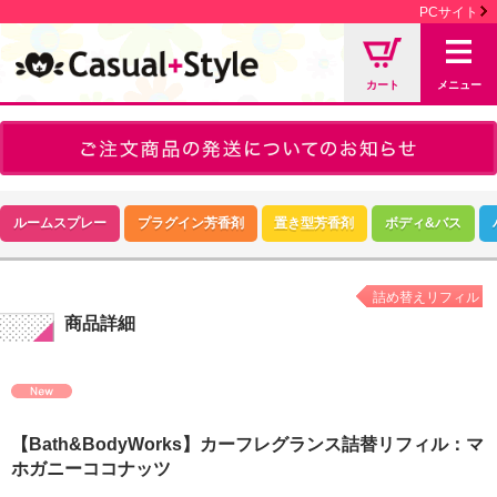
PCサイト
カート
メニュー
ルームスプレー
プラグイン芳香剤
置き型芳香剤
ボディ&バス
詰め替えリフィル
商品詳細
【Bath&BodyWorks】カーフレグランス詰替リフィル：マ
ホガニーココナッツ