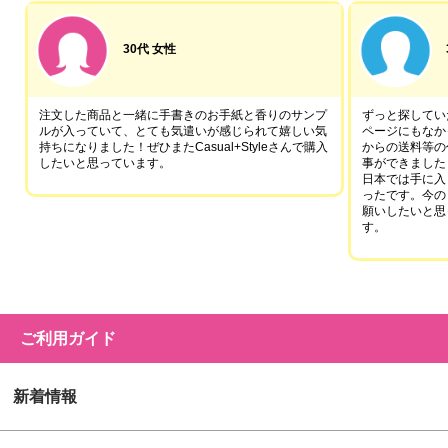
30代 女性
注文した商品と一緒に手書きのお手紙と香りのサンプ
ずっと探していた
ルが入っていて、とても気遣いが感じられて嬉しい気
ページにもなか
持ちになりました！ぜひまたCasual+Styleさんで購入
からの送料等の
したいと思っています。
事ができました
日本では手に入
ったです。今の
願いしたいと思
す。
ご利用ガイド
新着情報