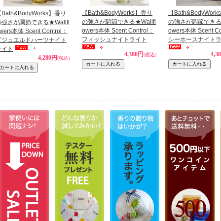
【Bath&BodyWorks】香り
【Bath&BodyWor
Bath&BodyWorks】香り
の強さが調節できる★Wallfl
の強さが調節できる★W
の強さが調節できる★Wallfl
owers本体 Scent Control：
owers本体 Scent Co
wers本体 Scent Control：
フィッシュナイトライト
シーホースナイト
ビジュエルドハーツナイト
ライト
4,380円
4,3
(税込)
4,280円
(税込)