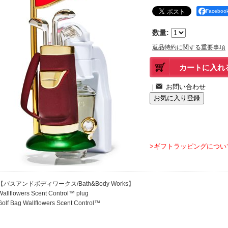
Facebo
数量
:
返品特約に関する重要事項
｜
>ギフトラッピングについ
【バスアンドボディワークス/Bath&Body Works】
Wallflowers Scent Control™ plug
Golf Bag Wallflowers Scent Control™