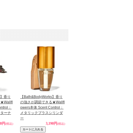
ks】香り
【Bath&BodyWorks】香り
allfl
の強さが調節できる★Wallfl
ntrol：
owers本体 Scent Control：
ンターナ
メタリックブラスシリンダ
ー
80円
3,190円
(税込)
(税込)