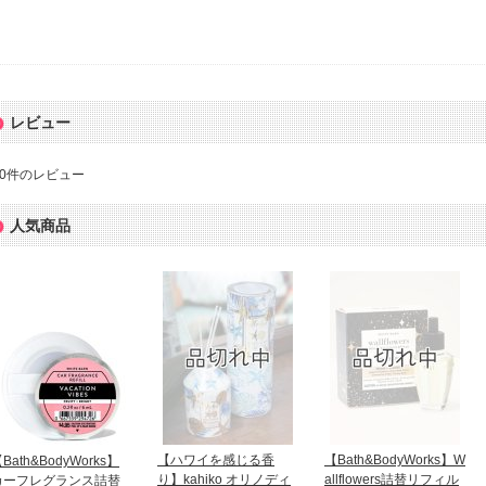
レビュー
0
件のレビュー
人気商品
【ハワイを感じる香
【Bath&BodyWorks】W
Bath&BodyWorks】
り】kahiko オリノディ
allflowers詰替リフィル
カーフレグランス詰替