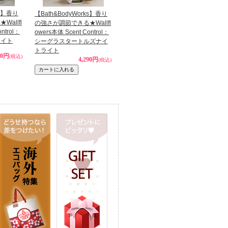
ks】香り
【Bath&BodyWorks】香り
allfl
の強さが調節できる★Wallfl
ntrol：
owers本体 Scent Control：
ライト
シーグラスタートルズナイ
トライト
80円
(税込)
4,290円
(税込)