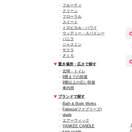
フルーティ
クリーン
フローラル
スイート
トロピカル・ハワイ
ウッディー・スパイシー
バニラ
ジャスミン
サクラ
ざくろ
置き場所・広さで探す
玄関・トイレ
8畳までの部屋
9畳以上の広い部屋
車内用
ブランドで探す
Bath & Body Works
Febreze(ファブリーズ)
glade
エアーウィック
【
YANKEE CANDLE
kate spade