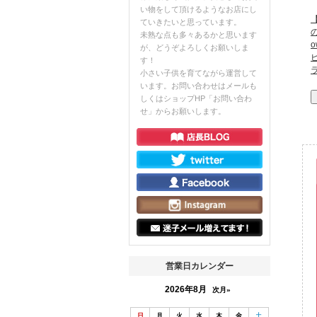
い物をして頂けるようなお店にし
【
ていきたいと思っています。
未熟な点も多々あるかと思います
o
が、どうぞよろしくお願いしま
す！
小さい子供を育てながら運営して
います。お問い合わせはメールも
しくはショップHP「お問い合わ
せ」からお願いします。
営業日カレンダー
2026年8月
次月»
日
月
火
水
木
金
土