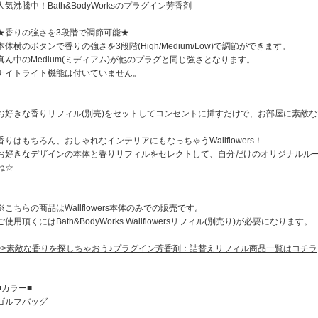
人気沸騰中！Bath&BodyWorksのプラグイン芳香剤
★香りの強さを3段階で調節可能★
本体横のボタンで香りの強さを3段階(High/Medium/Low)で調節ができます。
真ん中のMedium(ミディアム)が他のプラグと同じ強さとなります。
ナイトライト機能は付いていません。
お好きな香りリフィル(別売)をセットしてコンセントに挿すだけで、お部屋に素敵な
香りはもちろん、おしゃれなインテリアにもなっちゃうWallflowers！
お好きなデザインの本体と香りリフィルをセレクトして、自分だけのオリジナルル
ね☆
※こちらの商品はWallflowers本体のみでの販売です。
ご使用頂くにはBath&BodyWorks Wallflowersリフィル(別売り)が必要になります。
>>素敵な香りを探しちゃおう♪プラグイン芳香剤：詰替えリフィル商品一覧はコチラ
■カラー■
ゴルフバッグ