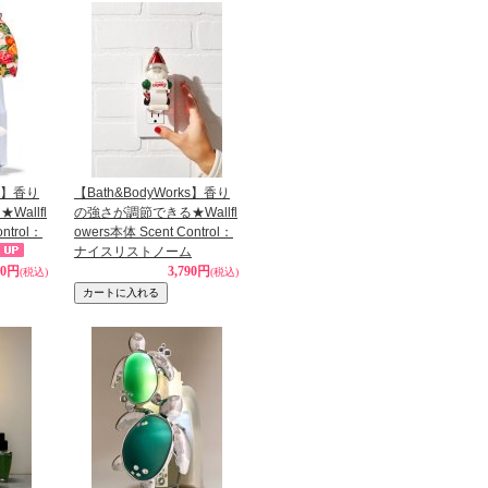
ks】香り
【Bath&BodyWorks】香り
allfl
の強さが調節できる★Wallfl
ntrol：
owers本体 Scent Control：
ナイスリストノーム
80円
3,790円
(税込)
(税込)