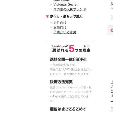
Victoria's Secret
その他の人気ブランド
使う人・贈る人で選ぶ
男性向け
女性向け
子供がいる家庭
一部地域は除きます。
商品代金11,000円以上お買上げい
ただくと、送料無料になります。
【
主要クレジットカード・代引・銀
o
行振込はもちろん、コンビニ決済
やPaypal決済にも対応していま
す。