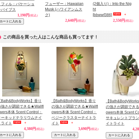
フューザー：Hawaiian
(2個入り)：Into the Nig
リフィル：バケーショ
Musk (ハワイアンムス
ht
ンバイブス
ク)
[bbwwf386]
1,190円
(税込)
2,640円
2,550円
(税込)
(税込)
この商品を買った人はこんな商品も買ってます！
Bath&BodyWorks】香り
【Bath&BodyWorks】香り
【Bath&BodyWor
の強さが調節できる★Wallfl
の強さが調節できる★Wallfl
の強さが調節できる★W
wers本体 Scent Control：
owers本体 Scent Control：
owers本体 Scent Co
オーキッドテラリウムナイ
ベジークラスターナイトラ
サキュレントプラ
トライト
イト
イトライト
4,380円
3,690円
4,2
(税込)
(税込)