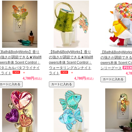
Bath&BodyWorks】香り
【Bath&BodyWorks】香り
【Bath&BodyWor
の強さが調節できる★Wallfl
の強さが調節できる★Wallfl
の強さが調節できる★W
wers本体 Scent Control：
owers本体 Scent Control：
owers本体 Scent Co
ボタニカルバタフライナイ
ウォータリングカンナイト
シリーグース
トライト
ライト
4,7
4,780円
4,780円
(税込)
(税込)