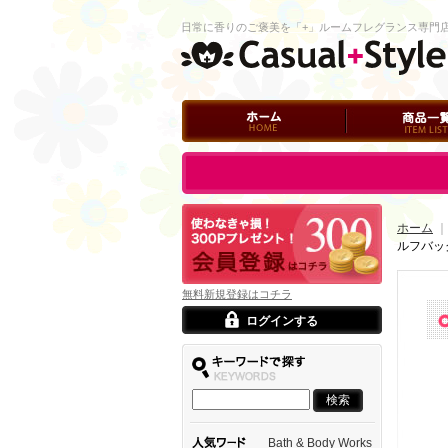
日常に香りのご褒美を「+」ルームフレグランス専門
ホーム
商品一覧
ログイン
ホーム
｜
ルフバッ
無料新規登録はコチラ
ログインする
Bath & Body Works