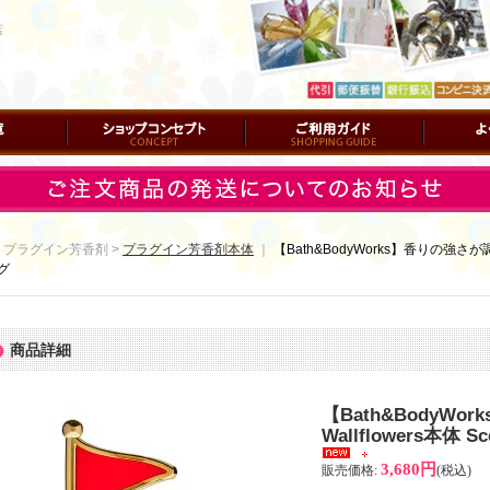
店
ショップコンセプト
ご利用ガイド
よくある質
 プラグイン芳香剤 >
プラグイン芳香剤本体
｜
【Bath&BodyWorks】香りの強さが調節で
グ
商品詳細
【Bath&BodyW
Wallflowers本体 
3,680円
販売価格
:
(税込)