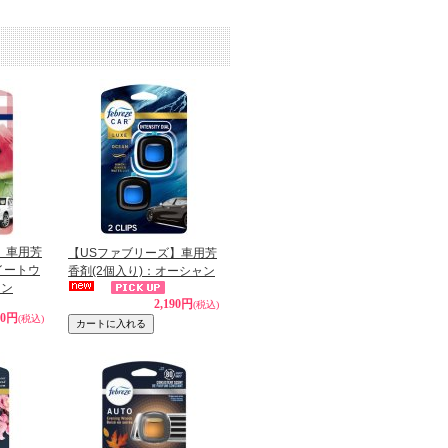
】車用芳
【USファブリーズ】車用芳
イートウ
香剤(2個入り)：オーシャン
イン
2,190円
(税込)
90円
(税込)