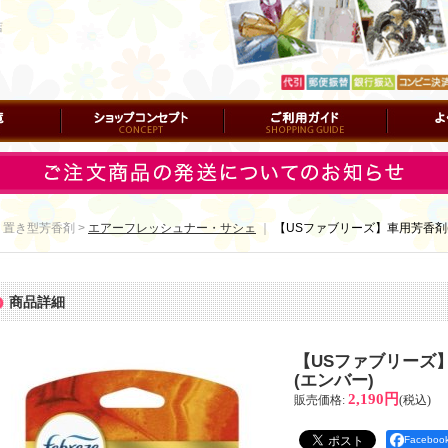
店
ショップコンセプト
ご利用ガイド
よくある質
 置き型芳香剤 >
エアーフレッシュナー・サシェ
｜
【USファブリーズ】車用芳香剤(2
商品詳細
【USファブリーズ】
(エンバー)
2,190円
販売価格
:
(税込)
Facebo