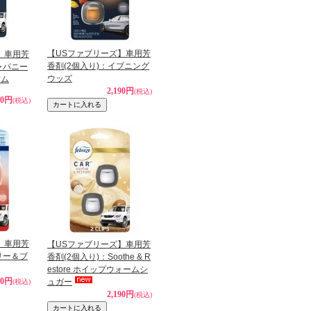
【USファブリーズ】車用芳
】車用芳
香剤(2個入り)：イブニング
ャパニー
ウッズ
サム
2,190円
(税込)
90円
(税込)
】車用芳
【USファブリーズ】車用芳
リー＆ブ
香剤(2個入り)：Soothe & R
estore ホイップウォームシ
90円
ュガー
(税込)
2,190円
(税込)