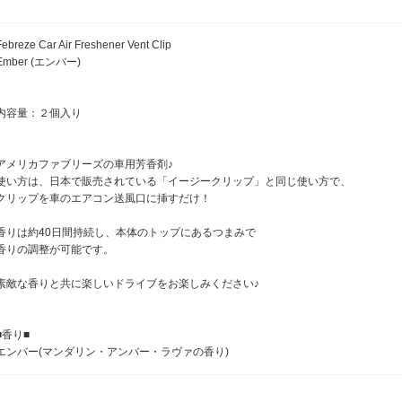
Febreze Car Air Freshener Vent Clip
Ember (エンバー)
内容量：２個入り
アメリカファブリーズの車用芳香剤♪
使い方は、日本で販売されている「イージークリップ」と同じ使い方で、
クリップを車のエアコン送風口に挿すだけ！
香りは約40日間持続し、本体のトップにあるつまみで
香りの調整が可能です。
素敵な香りと共に楽しいドライブをお楽しみください♪
■香り■
エンバー(マンダリン・アンバー・ラヴァの香り)