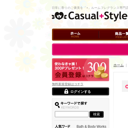
日常に香りのご褒美を「+」ルームフレグランス専門
ホーム
商品一覧
ログイン
ホーム
｜
無料新規登録はコチラ
ログインする
Bath & Body Works