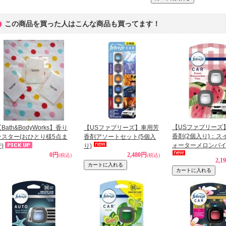
この商品を買った人はこんな商品も買ってます！
【USファブリーズ
Bath&BodyWorks】香り
【USファブリーズ】車用芳
香剤(2個入り)：ス
テスター(おひとり様5点ま
香剤アソートセット(5個入
ォーターメロンバ
)
り)
0円
2,480円
(税込)
(税込)
2,1