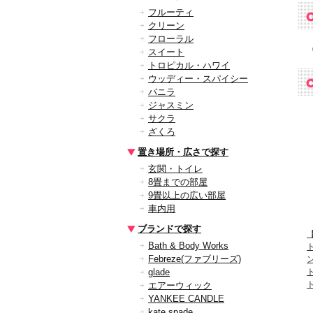
フルーティ
クリーン
フローラル
スイート
トロピカル・ハワイ
ウッディー・スパイシー
バニラ
ジャスミン
サクラ
ざくろ
置き場所・広さで探す
玄関・トイレ
8畳までの部屋
9畳以上の広い部屋
車内用
ブランドで探す
【
Bath & Body Works
Febreze(ファブリーズ)
glade
エアーウィック
YANKEE CANDLE
kate spade