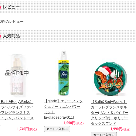
レビュー
0
件のレビュー
人気商品
【glade】エアーフレッ
Bath&BodyWorks】
【Bath&BodyWorks】
シュナー：エンパワー
トラベルサイズファイ
カーフレグランスホル
ミント
ンフレグランスミス
ダー(ベント＆バイザー
[a-gladespray011]
ト：シャンパントース
クリップ付)：ホリデー
1,990円
ト
(税込)
ダックスフンド
1,740円
1,990円
(税込)
(税込)