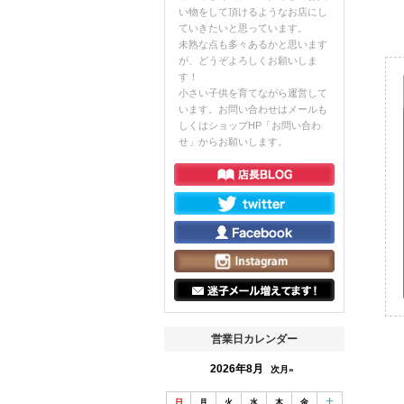
い物をして頂けるようなお店にし
ていきたいと思っています。
未熟な点も多々あるかと思います
が、どうぞよろしくお願いしま
す！
小さい子供を育てながら運営して
います。お問い合わせはメールも
しくはショップHP「お問い合わ
せ」からお願いします。
営業日カレンダー
2026年8月
次月»
日
月
火
水
木
金
土