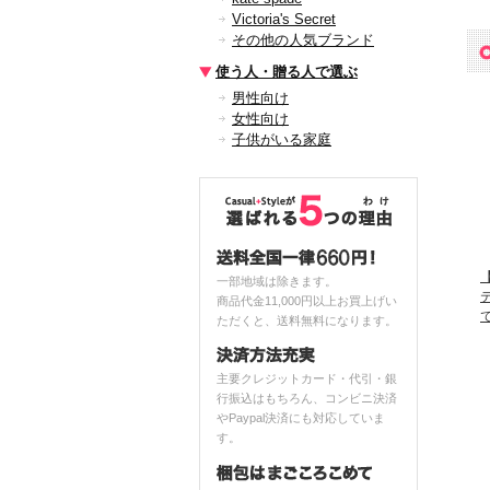
Victoria's Secret
その他の人気ブランド
使う人・贈る人で選ぶ
男性向け
女性向け
子供がいる家庭
【
一部地域は除きます。
商品代金11,000円以上お買上げい
で
ただくと、送料無料になります。
主要クレジットカード・代引・銀
行振込はもちろん、コンビニ決済
やPaypal決済にも対応していま
す。