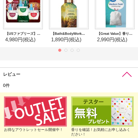
【USファブリーズ】プラグインオイルリフィル バラエティーパック(3セット入)：クランベリークランブル/ホワイトパイン＆ジュニパーベリー/ベイクドシナモンアップル
【Bath&BodyWorks】フォーミングハンドソープ：ハーベストギャザリング
【Great Value】香り付きゴミ袋★8ガロン(30L)×40枚：フレッシュコットン(ひも付き)
4,980円
(税込)
1,890円
(税込)
2,990円
(税込)
レビュー
0
件
お得なアウトレットセール開催中！
香りを確認！お気軽にお申し込みく
ださい！