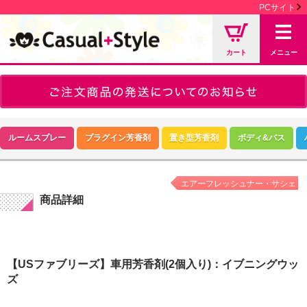
PCサイト
カート
メニュー
ルームスプレー
プラグイン芳香剤
置き型芳香剤
ボディ&バス
エアーフレッシュナー・サシェ
商品詳細
【USファブリーズ】車用芳香剤(2個入り)：イブニングウッ
ズ