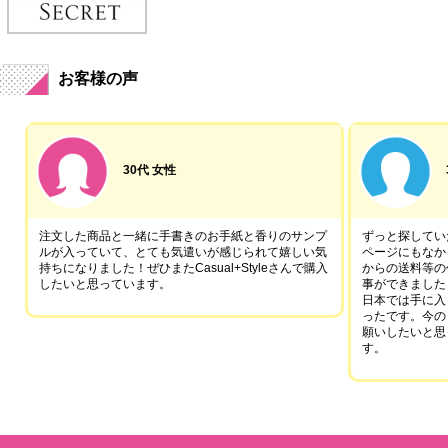
お客様の声
30代 女性
注文した商品と一緒に手書きのお手紙と香りのサンプ
ずっと探していた
ルが入っていて、とても気遣いが感じられて嬉しい気
ページにもなか
持ちになりました！ぜひまたCasual+Styleさんで購入
からの送料等の
したいと思っています。
事ができました
日本では手に入
ったです。今の
願いしたいと思
す。