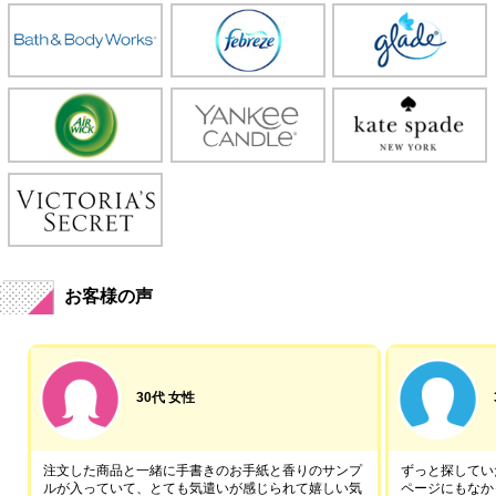
お客様の声
30代 女性
注文した商品と一緒に手書きのお手紙と香りのサンプ
ずっと探していた
ルが入っていて、とても気遣いが感じられて嬉しい気
ページにもなか