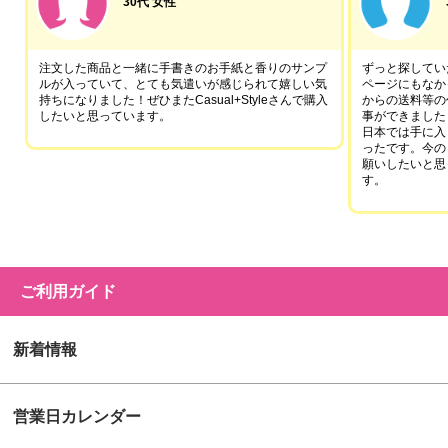
30代 女性
注文した商品と一緒に手書きのお手紙と香りのサンプ
ずっと探していた
ルが入っていて、とても気遣いが感じられて嬉しい気
ページにもなか
持ちになりました！ぜひまたCasual+Styleさんで購入
からの送料等の
したいと思っています。
事ができました
日本では手に入
ったです。今の
願いしたいと思
す。
ご利用ガイド
新着情報
営業日カレンダー