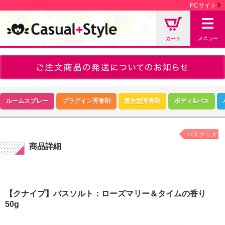
PCサイト
カート
メニュー
ルームスプレー
プラグイン芳香剤
置き型芳香剤
ボディ&バス
バスグッズ
商品詳細
【クナイプ】バスソルト：ローズマリー＆タイムの香り
50g