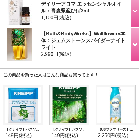
デイリーアロマ エッセンシャルオイ
ル：青森県産ひば3ml
1,100円
(税込)
【Bath&BodyWorks】Wallflowers本
体：ジェムストーンスパイダーナイト
ライト
2,990円
(税込)
この商品を買った人はこんな商品も買ってます！
【クナイプ】バスソルト：レモングラス＆レモンバームの香り 40g
【クナイプ】バスソルト：パイン＆モミ 40g
【USファブリーズ】エアーフレッシュナー：Refresh & Energize ゼスティーオレンジブロッサム)
149円
(税込)
149円
(税込)
2,250円
(税込)