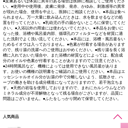
●皮膚あるいは体質に異常のある場合は医師に相談してご使用くださ
い。●使用中や使用後、皮膚に発疹、発赤、かゆみ、刺激感等の異常
が現れた場合、使用を中止し、医師にご相談ください。●本品は食べ
られません。万一大量に飲み込んだときは、水を飲ませるなどの処
置を行ってください。●乳幼児の手の届かないところに保管してくだ
さい。●入浴以外の用途には使わないでください。●本品をお使いに
なった後、浴槽や風呂釜内部、循環孔のフィルターなどを材質に適
した洗剤でよく洗い流してください。●本品には、浴槽・風呂釜をい
ためるイオウは入っておりません。●色素が付着する場合があります
ので、残り湯の洗濯へのご使用はおやめください。●残り湯を長く浴
槽に入れておいた場合や、また浴槽の材質などによっては、配合成
分のオイルや色素が付着することがありますのでご注意ください。
●24時間風呂など、機種によっては使用できない風呂釜がありま
す。お使いの機種の説明書をご確認の上ご使用ください。●本品はエ
ッセンシャルオイル分がお湯の中で分離しないよう、拡散させ、ハ
ーブの働きを助ける成分構造になっておりますので、若干泡立ちま
す。●天然の岩塩を使用しておりますので、まれにカルシウムなどの
ミネラル成分が不溶解物となって残る場合がございますが、品質に
問題はございません。●ふたをしっかり閉めて保管してください。
人気商品