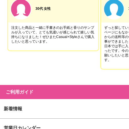
30代 女性
注文した商品と一緒に手書きのお手紙と香りのサンプ
ずっと探していた
ルが入っていて、とても気遣いが感じられて嬉しい気
ページにもなか
持ちになりました！ぜひまたCasual+Styleさんで購入
からの送料等の
したいと思っています。
事ができました
日本では手に入
ったです。今の
願いしたいと思
す。
ご利用ガイド
新着情報
営業日カレンダー