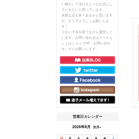
い物をして頂けるようなお店にし
ていきたいと思っています。
未熟な点も多々あるかと思います
が、どうぞよろしくお願いしま
す！
小さい子供を育てながら運営して
います。お問い合わせはメールも
しくはショップHP「お問い合わ
せ」からお願いします。
営業日カレンダー
2026年8月
次月»
日
月
火
水
木
金
土