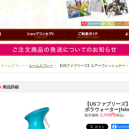
店
ショップコンセプト
ご利用ガイド
よくある質
 ルームスプレー >
ルームスプレー
｜
【USファブリーズ】エアーフレッシュナー
商品詳細
【USファブリーズ
ボラウォーター
[
feb
2,350円
販売価格
:
(税込)
Facebo