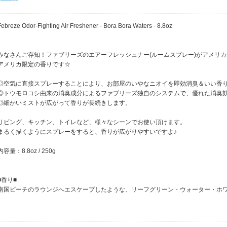
Febreze Odor-Fighting Air Freshener - Bora Bora Waters - 8.8oz
みなさんご存知！ファブリーズのエアーフレッシュナー(ルームスプレー)がアメリ
アメリカ限定の香りです☆
◎空気に直接スプレーすることにより、お部屋のいやなニオイを即効消臭＆いい香
◎トウモロコシ由来の消臭成分によるファブリーズ独自のシステムで、優れた消臭
◎細かいミストが広がって香りが長続きします。
リビング、キッチン、トイレなど、様々なシーンでお使い頂けます。
まるく描くようにスプレーをすると、香りが広がりやすいですよ♪
内容量：8.8oz / 250g
■香り■
南国ビーチのラウンジへエスケープしたような、リーフグリーン・ウォーター・ホワ