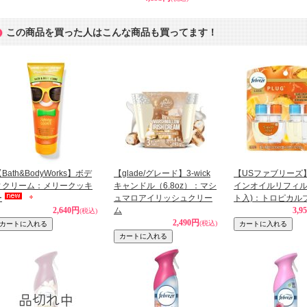
この商品を買った人はこんな商品も買ってます！
Bath&BodyWorks】ボデ
【glade/グレード】3-wick
【USファブリーズ
ィクリーム：メリークッキ
キャンドル（6.8oz）：マシ
インオイルリフィル
ー
ュマロアイリッシュクリー
ト入)：トロピカル
2,640円
ム
3,9
(税込)
2,490円
(税込)