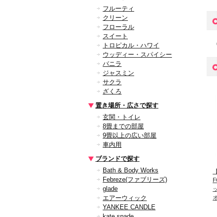
フルーティ
クリーン
フローラル
スイート
トロピカル・ハワイ
ウッディー・スパイシー
バニラ
ジャスミン
サクラ
ざくろ
置き場所・広さで探す
玄関・トイレ
8畳までの部屋
9畳以上の広い部屋
車内用
ブランドで探す
Bath & Body Works
【
Febreze(ファブリーズ)
F
glade
エアーウィック
YANKEE CANDLE
kate spade