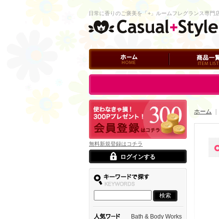
日常に香りのご褒美を「+」ルームフレグランス専門
ホーム
商品一覧
ログイン
ホーム
｜
無料新規登録はコチラ
ログインする
Bath & Body Works