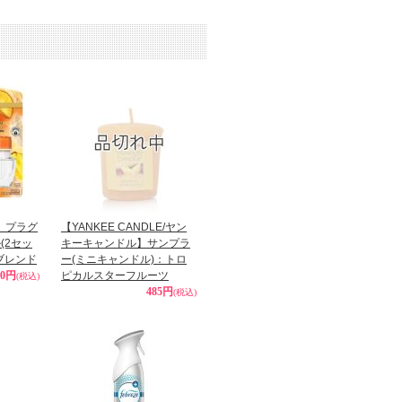
】プラグ
【YANKEE CANDLE/ヤン
(2セッ
キーキャンドル】サンプラ
ブレンド
ー(ミニキャンドル)：トロ
50円
ピカルスターフルーツ
(税込)
485円
(税込)