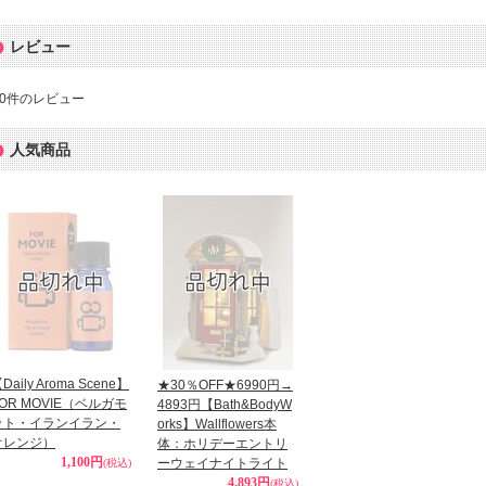
レビュー
0
件のレビュー
人気商品
Daily Aroma Scene】
★30％OFF★6990円→
OR MOVIE（ベルガモ
4893円【Bath&BodyW
ット・イランイラン・
orks】Wallflowers本
オレンジ）
体：ホリデーエントリ
1,100円
ーウェイナイトライト
(税込)
4,893円
(税込)