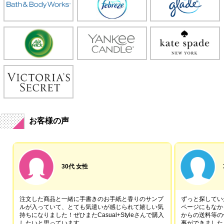
お客様の声
30代 女性
注文した商品と一緒に手書きのお手紙と香りのサンプ
ずっと探していた
ルが入っていて、とても気遣いが感じられて嬉しい気
ページにもなか
持ちになりました！ぜひまたCasual+Styleさんで購入
からの送料等の
したいと思っています。
事ができました