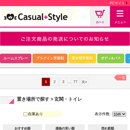
PCサイト
カート
メニュー
ルームスプレー
プラグイン芳香剤
置き型芳香剤
ボディ&バス
一覧
...
1
2
3
77
次
»
置き場所で探す > 玄関・トイレ
在庫あり
表示件数
:
おすすめ順
価格の安い順
売れ筋順