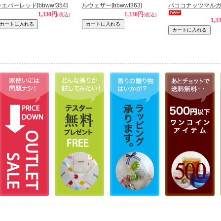
ーエバーレッド
[bbwwf354]
ルウェザー
[bbwwf363]
バココナッツマル
1,330円
1,330円
(税込)
(税込)
1,3