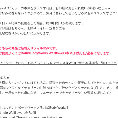
かわいいカラーの本体をプラスすれば、お部屋のおしゃれ度UP間違いなし☆★
お好みの香りをいくつか集めて、気分に合わせて使い分けるのもオススメですよ^^*
１日２４時間の使用をした場合、約30日香りが持続します。
お部屋はもちろん、玄関やトイレ・洗面所にも♪
素敵な香りがいっぱいに広がります。
こちらの商品は詰替えリフィルのみです。
ご使用頂くにはBath&BodyWorks Wallflowers本体(別売り)が必要になります。
>>インテリアになっちゃうルームフレグランス★Wallflowers本体商品一覧はコチラ
■香り■
大切な人へのギフトにはもちろん、頑張った自分へのご褒美にもぴったりな、心と
完熟したワイルドチェリーの甘酸っぱさと、砕いたピスタチオの香ばしさ、そして
す。一度知ったら虜になる、フルーティーでナッティーな甘い贅沢を楽しんで♪
【バスアンドボディワークス/Bath&Body Works】
Single Wallflowers® Refill
Sweetheart Cherry (スイートハートチェリー）