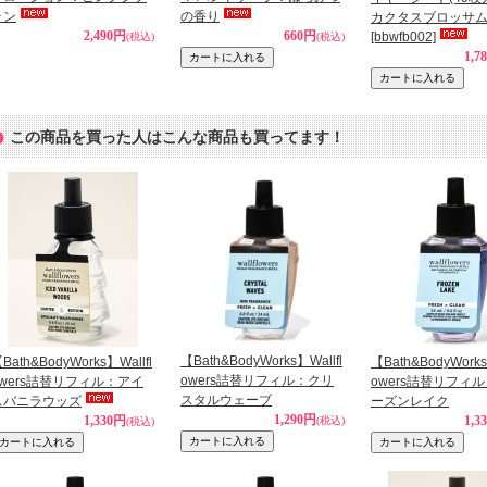
ォン
の香り
カクタスブロッサ
2,490円
660円
[bbwfb002]
(税込)
(税込)
1,7
この商品を買った人はこんな商品も買ってます！
【Bath&BodyWorks】Wallfl
Bath&BodyWorks】Wallfl
【Bath&BodyWorks
owers詰替リフィル：クリ
owers詰替リフィル：アイ
owers詰替リフィ
スタルウェーブ
スバニラウッズ
ーズンレイク
1,290円
1,330円
1,3
(税込)
(税込)