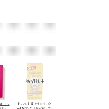
【GLAD】香り付きゴミ袋
rks】ドラ
★4ガロン(15L)×26枚：フ
入り)：