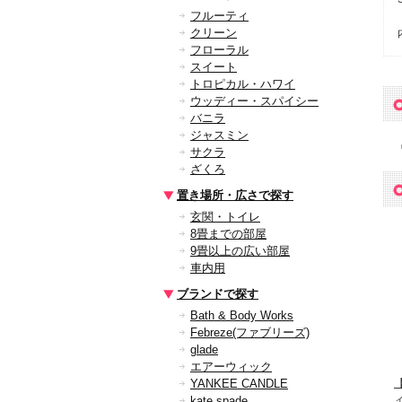
フルーティ
クリーン
フローラル
スイート
トロピカル・ハワイ
ウッディー・スパイシー
バニラ
ジャスミン
サクラ
ざくろ
置き場所・広さで探す
玄関・トイレ
8畳までの部屋
9畳以上の広い部屋
車内用
ブランドで探す
Bath & Body Works
Febreze(ファブリーズ)
glade
エアーウィック
YANKEE CANDLE
【
kate spade