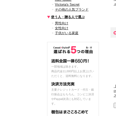
Victoria's Secret
その他の人気ブランド
使う人・贈る人で選ぶ
男性向け
女性向け
子供がいる家庭
一部地域は除きます。
商品代金11,000円以上お買上げい
ただくと、送料無料になります。
【
主要クレジットカード・代引・銀
行振込はもちろん、コンビニ決済
やPaypal決済にも対応していま
す。