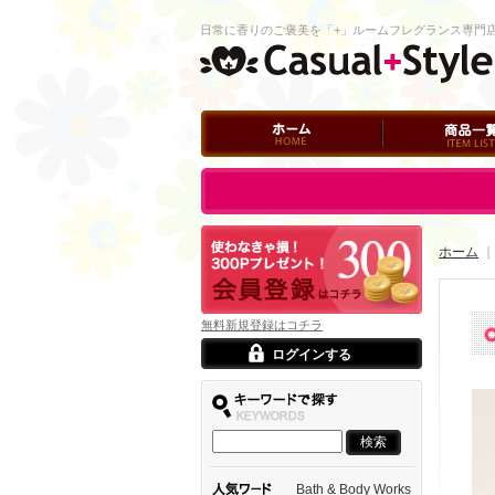
日常に香りのご褒美を「+」ルームフレグランス専門
ホーム
商品一覧
ログイン
ホーム
｜
無料新規登録はコチラ
ログインする
Bath & Body Works