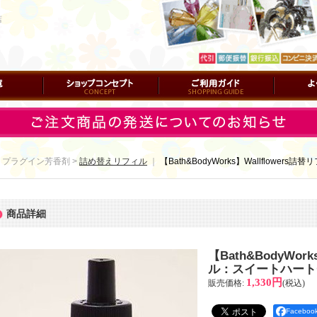
店
ショップコンセプト
ご利用ガイド
よくある質
 プラグイン芳香剤 >
詰め替えリフィル
｜
【Bath&BodyWorks】Wallflowe
商品詳細
【Bath&BodyWor
ル：スイートハート
1,330円
販売価格
:
(税込)
Facebo