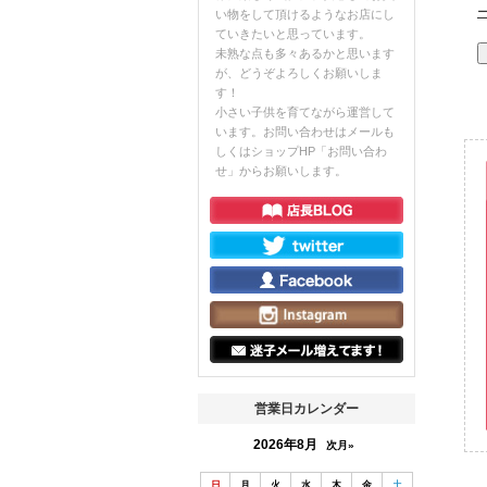
い物をして頂けるようなお店にし
ていきたいと思っています。
未熟な点も多々あるかと思います
が、どうぞよろしくお願いしま
す！
小さい子供を育てながら運営して
います。お問い合わせはメールも
しくはショップHP「お問い合わ
せ」からお願いします。
営業日カレンダー
2026年8月
次月»
日
月
火
水
木
金
土