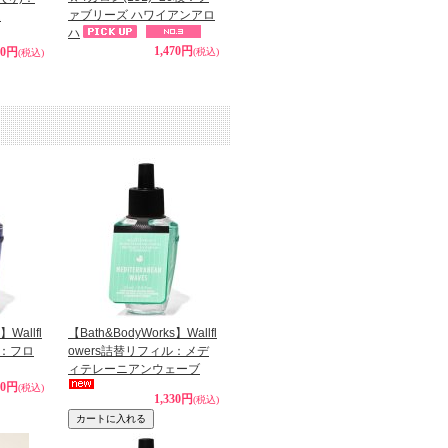
ァブリーズ ハワイアンアロ
ム
ハ
1,470円
80円
(税込)
(税込)
】Wallfl
【Bath&BodyWorks】Wallfl
ル：フロ
owers詰替リフィル：メデ
ィテレーニアンウェーブ
30円
(税込)
1,330円
(税込)