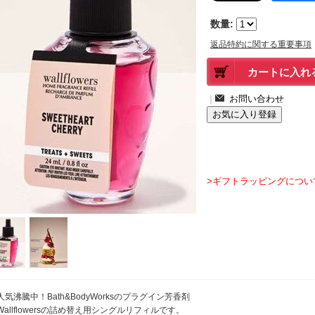
数量
:
返品特約に関する重要事項
｜
>ギフトラッピングについ
人気沸騰中！Bath&BodyWorksのプラグイン芳香剤
Wallflowersの詰め替え用シングルリフィルです。