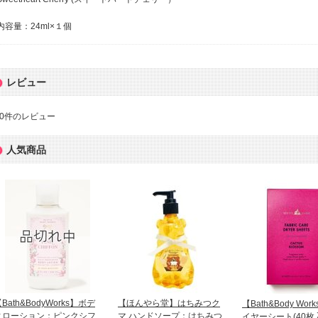
内容量：24ml×１個
レビュー
0
件のレビュー
人気商品
Bath&BodyWorks】ボデ
【ほんやら堂】はちみつク
【Bath&Body Wo
ィローション：ピンクシフ
マ ハンドソープ：はちみつ
イヤーシート(40枚