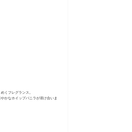
きめくフレグランス。
軽やかなホイップバニラが溶け合いま