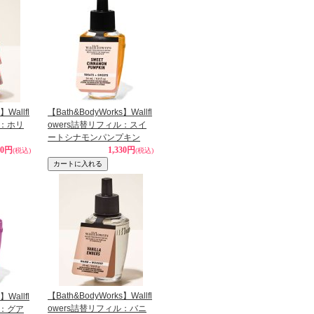
】Wallfl
【Bath&BodyWorks】Wallfl
ル：ホリ
owers詰替リフィル：スイ
ートシナモンパンプキン
30円
1,330円
(税込)
(税込)
【Bath&BodyWorks】Wallfl
】Wallfl
owers詰替リフィル：バニ
ル：グア