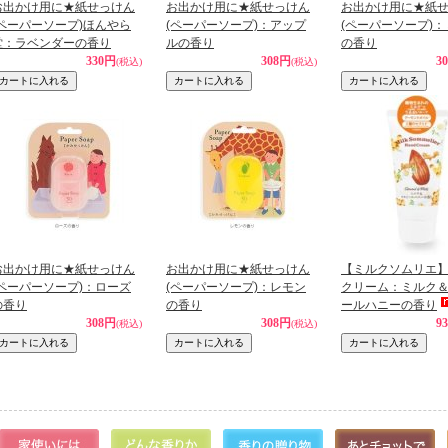
お出かけ用に★紙せっけん
お出かけ用に★紙せっけん
お出かけ用に★紙
(ペーパーソープ)ほんやら
(ペーパーソープ)：アップ
(ペーパーソープ)
堂：ラベンダーの香り
ルの香り
の香り
330円
308円
3
(税込)
(税込)
お出かけ用に★紙せっけん
お出かけ用に★紙せっけん
【ミルクソムリエ
(ペーパーソープ)：ローズ
(ペーパーソープ)：レモン
クリーム：ミルク
の香り
の香り
ールハニーの香り
308円
308円
9
(税込)
(税込)