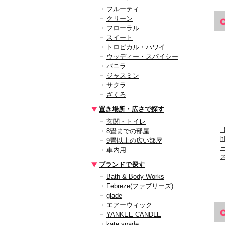
フルーティ
クリーン
フローラル
スイート
トロピカル・ハワイ
ウッディー・スパイシー
バニラ
ジャスミン
サクラ
ざくろ
置き場所・広さで探す
玄関・トイレ
8畳までの部屋
9畳以上の広い部屋
ー
車内用
ブランドで探す
Bath & Body Works
Febreze(ファブリーズ)
glade
エアーウィック
YANKEE CANDLE
kate spade