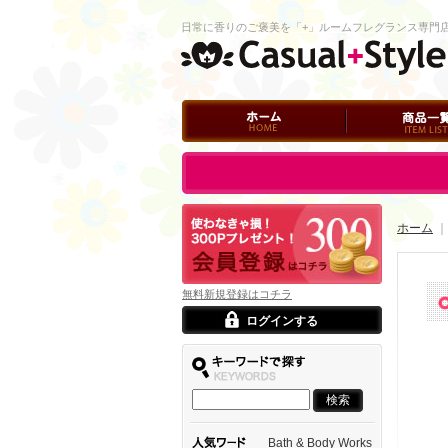
日常に香りのご褒美を「+」ルームフレグランス専門
ホーム
商品一覧
ログイン
ホーム
｜
無料新規登録はコチラ
ログインする
Bath & Body Works