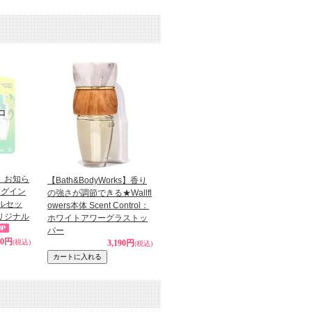
】お知ら
【Bath&BodyWorks】香り
ラグイン
の強さが調節できる★Wallfl
ルセッ
owers本体 Scent Control：
オリジナル
ホワイトアワーグラストッ
パー
90円
(税込)
3,190円
(税込)