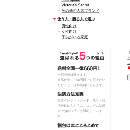
Victoria's Secret
その他の人気ブランド
使う人・贈る人で選ぶ
男性向け
女性向け
子供がいる家庭
一部地域は除きます。
商品代金11,000円以上お買上げい
ただくと、送料無料になります。
主要クレジットカード・代引・銀
行振込はもちろん、コンビニ決済
やPaypal決済にも対応していま
す。