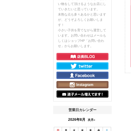
い物をして頂けるようなお店にし
ていきたいと思っています。
未熟な点も多々あるかと思います
が、どうぞよろしくお願いしま
す！
小さい子供を育てながら運営して
います。お問い合わせはメールも
しくはショップHP「お問い合わ
せ」からお願いします。
営業日カレンダー
2026年8月
次月»
日
月
火
水
木
金
土