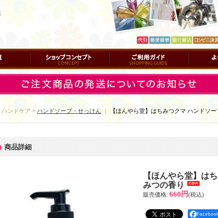
店
ショップコンセプト
ご利用ガイド
よくある質
 ハンドケア >
ハンドソープ・せっけん
｜
【ほんやら堂】はちみつクマ ハンドソー
商品詳細
【ほんやら堂】はち
みつの香り
660円
販売価格
:
(税込)
Facebo