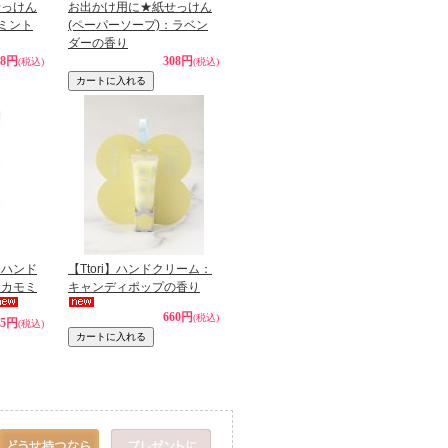
せっけん
お出かけ用に★紙せっけん
：ミント
(ペーパーソープ)：ラベン
ダーの香り
08円
308円
(税込)
(税込)
】ハンド
【Ttori】ハンドクリーム：
＆カモミ
キャンディポップの香り
660円
(税込)
35円
(税込)