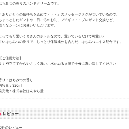
はちみつの香りのハンドクリームです。
『ありがとうの気持ちを込めて・・・』のメッセージタグがついているので、
ちょっとしたギフトや、日ごろのお礼、プチギフト・プレゼント交換など、
様々なシーンにお使いいただけます。
とっても可愛いくまさんのボトルなので、置いているだけで可愛い♪
甘いはちみつの香りで、しっとり保湿成分を含んだ、はちみつエキス配合です。
【ご使用方法】
よく泡立ててからやさしく洗い、水かぬるま湯で十分に洗い流してください
香り：はちみつの香り
内容量：320ml
発売元：株式会社ほんやら堂
レビュー
0
件のレビュー