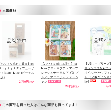
人気商品
【USファブリーズ
【ハワイを感じる香り】ka
【ハワイを感じる香り】ka
せランプ付き★プ
hiko オナオナディフューザ
hiko アロハマプア エアーフ
オイル本体+リフィ
：Beach Musk (ビーチム
レッシュナー 吊り下げ型 プ
ト：Gain ゲイン
スク)
ルメリア ココナッツ オーシ
[a-]
2,750円
ャン
(税込)
2,7
395円
(税込)
この商品を買った人はこんな商品も買ってます！