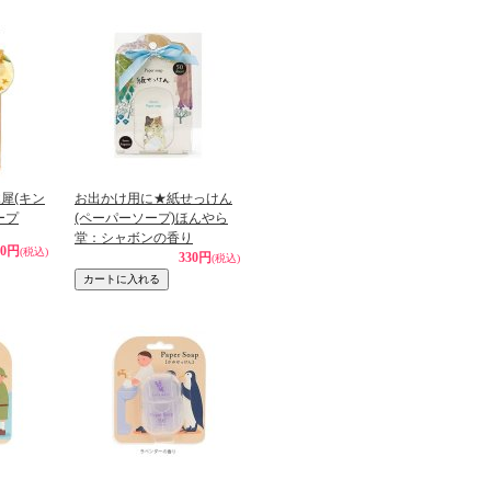
犀(キン
お出かけ用に★紙せっけん
ープ
(ペーパーソープ)ほんやら
堂：シャボンの香り
60円
(税込)
330円
(税込)