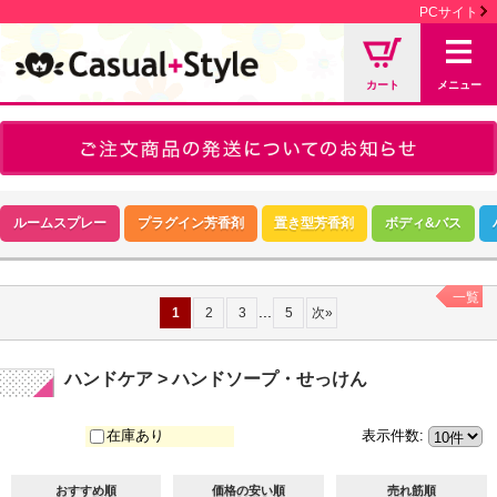
PCサイト
カート
メニュー
ルームスプレー
プラグイン芳香剤
置き型芳香剤
ボディ&バス
一覧
...
1
2
3
5
次
»
ハンドケア > ハンドソープ・せっけん
在庫あり
表示件数
:
おすすめ順
価格の安い順
売れ筋順