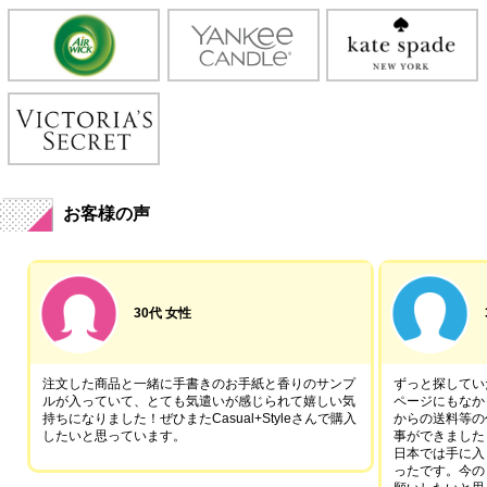
お客様の声
30代 女性
注文した商品と一緒に手書きのお手紙と香りのサンプ
ずっと探していた
ルが入っていて、とても気遣いが感じられて嬉しい気
ページにもなか
持ちになりました！ぜひまたCasual+Styleさんで購入
からの送料等の
したいと思っています。
事ができました
日本では手に入
ったです。今の