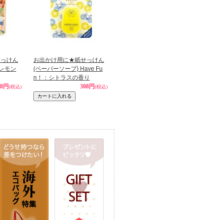
せっけん
お出かけ用に★紙せっけん
：レモン
(ペーパーソープ) Have Fu
n！：シトラスの香り
08円
308円
(税込)
(税込)