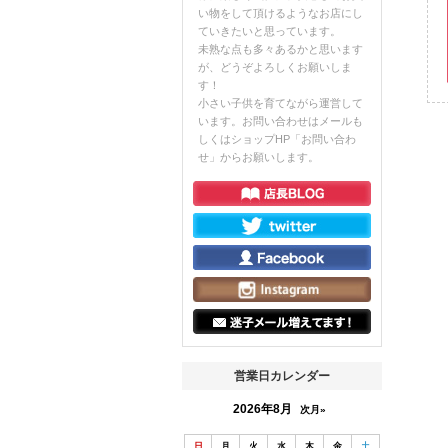
い物をして頂けるようなお店にし
ていきたいと思っています。
未熟な点も多々あるかと思います
が、どうぞよろしくお願いしま
す！
小さい子供を育てながら運営して
います。お問い合わせはメールも
しくはショップHP「お問い合わ
せ」からお願いします。
営業日カレンダー
2026年8月
次月»
日
月
火
水
木
金
土