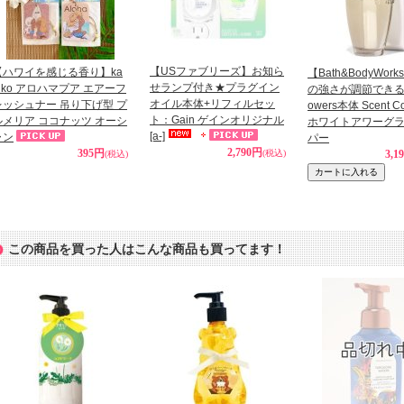
【USファブリーズ】お知ら
【ハワイを感じる香り】ka
【Bath&BodyWor
せランプ付き★プラグイン
hiko アロハマプア エアーフ
の強さが調節できる★W
オイル本体+リフィルセッ
レッシュナー 吊り下げ型 プ
owers本体 Scent Co
ト：Gain ゲインオリジナル
ルメリア ココナッツ オーシ
ホワイトアワーグ
[a-]
ャン
パー
2,790円
395円
(税込)
3,1
(税込)
この商品を買った人はこんな商品も買ってます！