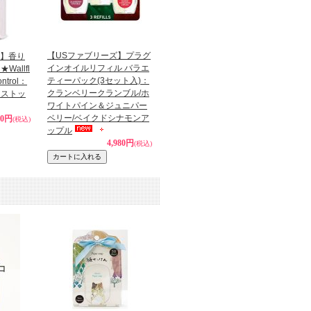
【USファブリーズ】プラグ
ks】香り
インオイルリフィル バラエ
allfl
ティーパック(3セット入)：
ntrol：
クランベリークランブル/ホ
ラストッ
ワイトパイン＆ジュニパー
ベリー/ベイクドシナモンア
90円
(税込)
ップル
4,980円
(税込)