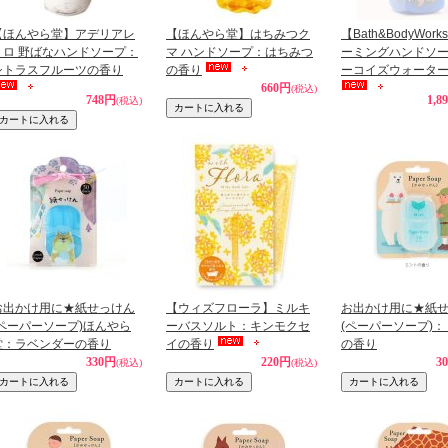
【ほんやら堂】アデリアレ
【ほんやら堂】はちみつク
【Bath&BodyWor
トロ 野ばなハンドソープ：
マ ハンドソープ：はちみつ
ーミングハンドソ
シトラスフルーツの香り
の香り
ーコイズウォータ
660円
(税込)
748円
1,8
(税込)
お出かけ用に★紙せっけん
【ウィズフローラ】ミルキ
お出かけ用に★紙
(ペーパーソープ)ほんやら
ーバスソルト：キンモクセ
(ペーパーソープ)
堂：ラベンダーの香り
イの香り
の香り
330円
220円
3
(税込)
(税込)