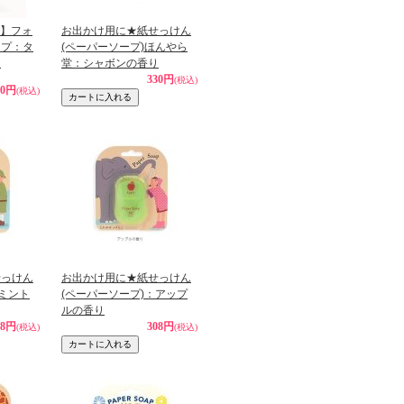
ks】フォ
お出かけ用に★紙せっけん
ープ：タ
(ペーパーソープ)ほんやら
ー
堂：シャボンの香り
330円
(税込)
90円
(税込)
せっけん
お出かけ用に★紙せっけん
：ミント
(ペーパーソープ)：アップ
ルの香り
08円
308円
(税込)
(税込)