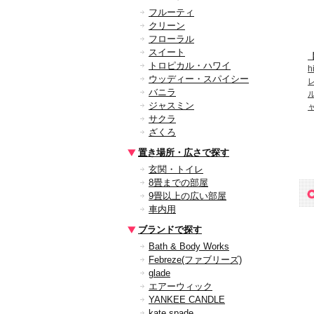
フルーティ
クリーン
フローラル
スイート
トロピカル・ハワイ
ウッディー・スパイシー
バニラ
ジャスミン
サクラ
ざくろ
置き場所・広さで探す
玄関・トイレ
8畳までの部屋
9畳以上の広い部屋
車内用
ブランドで探す
Bath & Body Works
Febreze(ファブリーズ)
glade
エアーウィック
YANKEE CANDLE
kate spade