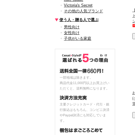
Victoria's Secret
その他の人気ブランド
使う人・贈る人で選ぶ
男性向け
女性向け
子供がいる家庭
一部地域は除きます。
商品代金11,000円以上お買上げい
ただくと、送料無料になります。
主要クレジットカード・代引・銀
行振込はもちろん、コンビニ決済
やPaypal決済にも対応していま
す。