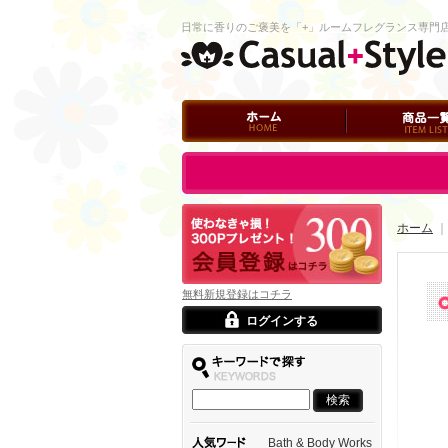
日常に香りのご褒美を「+」ルームフレグランス専門
ホーム
商品一覧
ログイン
ホーム
｜
無料新規登録はコチラ
ログインする
Bath & Body Works