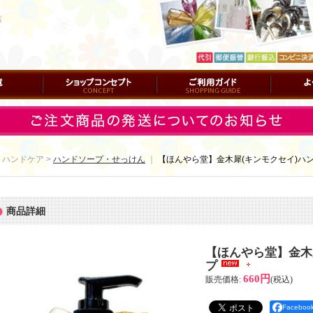
店
ショップコンセプト
ご利用ガイド
よくある質
 ハンドケア >
ハンドソープ・せっけん
｜
【ほんやら堂】金木犀(キンモクセイ)ハ
商品詳細
【ほんやら堂】金木
プ
660円
販売価格
:
(税込)
Facebo