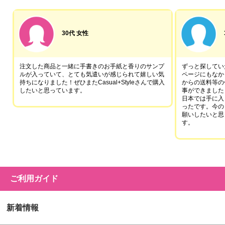
30代 女性
注文した商品と一緒に手書きのお手紙と香りのサンプ
ずっと探していた
ルが入っていて、とても気遣いが感じられて嬉しい気
ページにもなか
持ちになりました！ぜひまたCasual+Styleさんで購入
からの送料等の
したいと思っています。
事ができました
日本では手に入
ったです。今の
願いしたいと思
す。
ご利用ガイド
新着情報