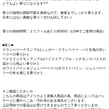
とてもよい香りになります^^*
香りの強弱が調節可能＆液体なので、最後までしっかり香ります。
日本にはない素敵な香り！ぜひお試し下さい♪
香りの持続時間：１リフィルあたり約50日（LOWでご使用の場合）
■香り■
クランベリークランブル(シュガー・クランベリー・パイ生地の甘い
ベリーの香り)×１
ベイクドシナモンアップル(ベイクドアップル・シナモンスパイスの
温かく心地よい香り)×１
ホワイトパイン＆ジュニパーベリー(ホワイトパイン・ジュニパーベ
リーの冬を感じる香り)×１
※ご確認ください※
こちらの商品はアメリカより直輸入商品の為、商品によってはパッ
ケージに傷やへこみ・汚れ等がある場合がございます。
上記理由での返品はお受けできませんのでご了承くださいませ。