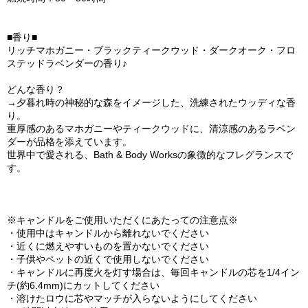
■香り■
リッチマホガニー・ブラックティークウッド・ダークオーク・フロ
ステッドラベンダーの香り♪
どんな香り？
→夕暮れ時の神秘的な森をイメージした、洗練されたウッディな香
り。
重厚感のあるマホガニーやティークウッドに、清涼感のあるラベン
ダーが品格を添えています。
世界中で愛される、Bath & Body Worksの象徴的なフレグランスで
す。
※キャンドルをご使用いただくにあたっての注意点※
・使用中はキャンドルから離れないでください
・近くに燃えやすいものを置かないでください
・子供やペットの近くで使用しないでください
・キャンドルに再度火を灯す場合は、毎回キャンドルの芯を1/4イン
チ(約6.4mm)にカットしてください
・溶けたロウに芯やマッチが入らないようにしてください