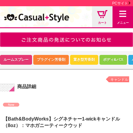
PCサイト
カート
メニュー
ルームスプレー
プラグイン芳香剤
置き型芳香剤
ボディ&バス
キャンドル
商品詳細
【Bath&BodyWorks】シグネチャー1-wickキャンドル
（8oz）：マホガニーティークウッド