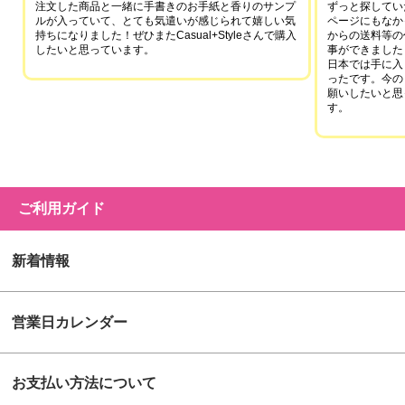
注文した商品と一緒に手書きのお手紙と香りのサンプ
ずっと探していた
ルが入っていて、とても気遣いが感じられて嬉しい気
ページにもなか
持ちになりました！ぜひまたCasual+Styleさんで購入
からの送料等の
したいと思っています。
事ができました
日本では手に入
ったです。今の
願いしたいと思
す。
ご利用ガイド
新着情報
営業日カレンダー
お支払い方法について