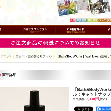
店
ショップコンセプト
ご利用ガイド
よくある質
 プラグイン芳香剤 >
詰め替えリフィル
｜
【Bath&BodyWorks】Wallflower
商品詳細
【Bath&BodyWor
ル：キャットナップ
1,330円
販売価格
:
(税込)
Facebo