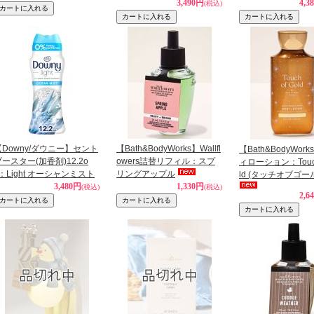
3,490円
4,3
(税込)
【Downy/ダウニー】セント
【Bath&BodyWorks】Wallfl
【Bath&BodyWor
ースター(加香剤)12.2o
owers詰替リフィル：スプ
ィローション：Touch
：Light オーシャンミスト
リングアップル
ld (タッチオブゴー
3,480円
1,330円
(税込)
(税込)
2,6