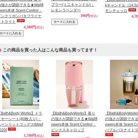
プラー(ミニキャンドル)：
の強さが調節できる★Wallfl
kキャンドル（14.5
レモンラベンダー
wers本体 Scent Control：
モンチェッロ
396円
ピンクリボンバタフライナ
(税込)
4,7
イトライト
4,380円
(税込)
この商品を買った人はこんな商品も買ってます！
Bath&Body Works】ドラ
【Bath&BodyWorks】香り
【Bath&BodyWor
イヤーシート(40枚入り)：
の強さが調節できる★Wallfl
の強さが調節できる★W
ムーンリットゴッデス
[bbwf
owers本体 Scent Control：
owers本体 Scent Co
020]
ピンクスキャロップ
バブルバスナイト
1,780円
(税込)