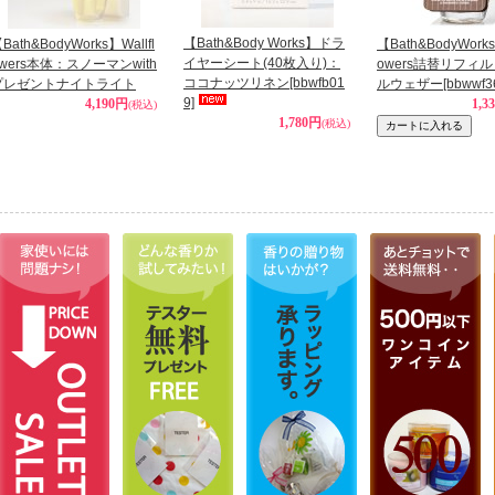
【Bath&Body Works】ドラ
Bath&BodyWorks】Wallfl
【Bath&BodyWorks
イヤーシート(40枚入り)：
wers本体：スノーマンwith
owers詰替リフィ
ココナッツリネン
[bbwfb01
プレゼントナイトライト
ルウェザー
[bbwwf3
9]
4,190円
1,3
(税込)
1,780円
(税込)