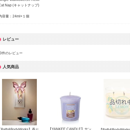
Cat Nap (キャットナップ)
内容量：24ml×１個
レビュー
0
件のレビュー
人気商品
【YANKEE CANDLE】サン
Bath&BodyWorks】香り
【Bath&BodyWorks