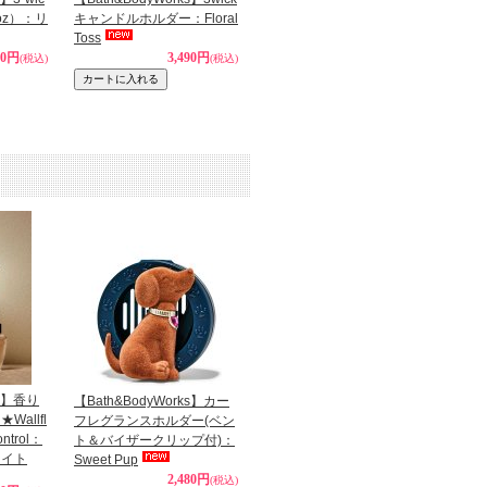
oz）：リ
キャンドルホルダー：Floral
Toss
80円
3,490円
(税込)
(税込)
ks】香り
【Bath&BodyWorks】カー
allfl
フレグランスホルダー(ベン
ntrol：
ト＆バイザークリップ付)：
ライト
Sweet Pup
2,480円
(税込)