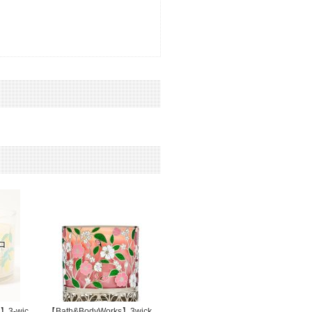
】3-wic
【Bath&BodyWorks】3wick