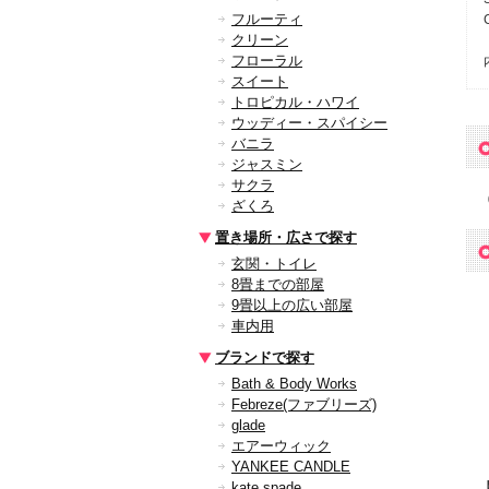
フルーティ
クリーン
フローラル
スイート
トロピカル・ハワイ
ウッディー・スパイシー
バニラ
ジャスミン
サクラ
ざくろ
置き場所・広さで探す
玄関・トイレ
8畳までの部屋
9畳以上の広い部屋
車内用
ブランドで探す
Bath & Body Works
Febreze(ファブリーズ)
glade
エアーウィック
YANKEE CANDLE
kate spade
【