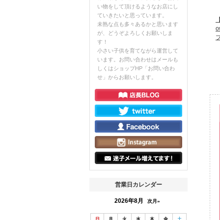
い物をして頂けるようなお店にし
ていきたいと思っています。
【
未熟な点も多々あるかと思います
o
が、どうぞよろしくお願いしま
す！
小さい子供を育てながら運営して
います。お問い合わせはメールも
しくはショップHP「お問い合わ
せ」からお願いします。
営業日カレンダー
2026年8月
次月»
日
月
火
水
木
金
土