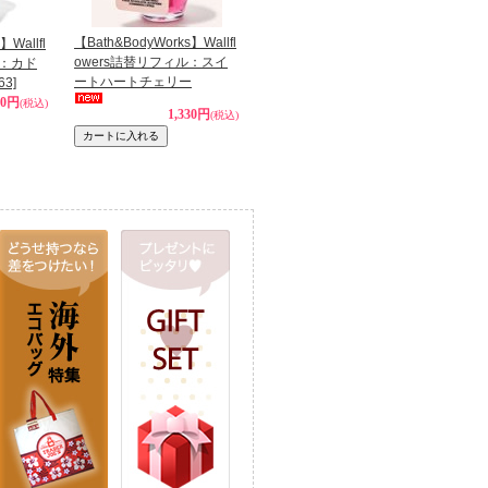
【Bath&BodyWorks】Wallfl
】Wallfl
owers詰替リフィル：スイ
ル：カド
ートハートチェリー
63]
30円
(税込)
1,330円
(税込)