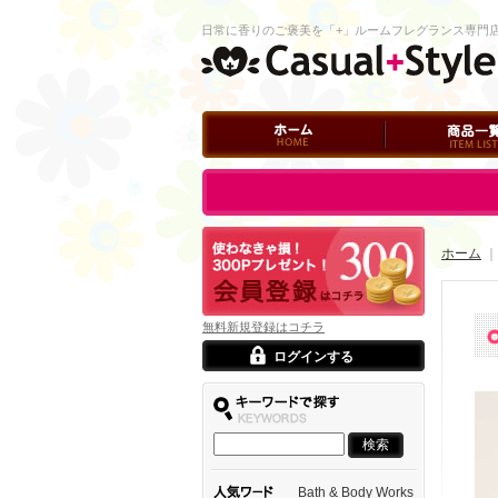
日常に香りのご褒美を「+」ルームフレグランス専門
ホーム
商品一覧
ログイン
ホーム
｜
無料新規登録はコチラ
ログインする
Bath & Body Works