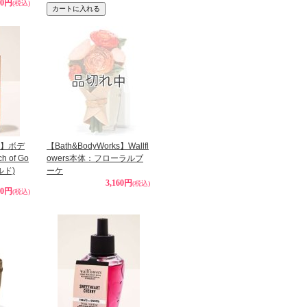
80円
(税込)
ks】ボデ
【Bath&BodyWorks】Wallfl
 of Go
owers本体：フローラルブ
ルド)
ーケ
3,160円
(税込)
40円
(税込)