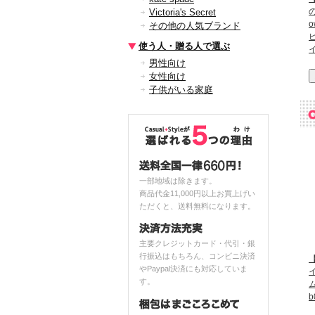
Victoria's Secret
o
その他の人気ブランド
使う人・贈る人で選ぶ
男性向け
女性向け
子供がいる家庭
一部地域は除きます。
商品代金11,000円以上お買上げい
ただくと、送料無料になります。
主要クレジットカード・代引・銀
行振込はもちろん、コンビニ決済
【
やPaypal決済にも対応していま
す。
b