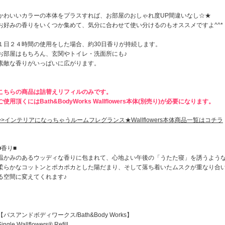
かわいいカラーの本体をプラスすれば、お部屋のおしゃれ度UP間違いなし☆★
お好みの香りをいくつか集めて、気分に合わせて使い分けるのもオススメですよ^^*
１日２４時間の使用をした場合、約30日香りが持続します。
お部屋はもちろん、玄関やトイレ・洗面所にも♪
素敵な香りがいっぱいに広がります。
こちらの商品は詰替えリフィルのみです。
ご使用頂くにはBath&BodyWorks Wallflowers本体(別売り)が必要になります。
>>インテリアになっちゃうルームフレグランス★Wallflowers本体商品一覧はコチラ
■香り■
温かみのあるウッディな香りに包まれて、心地よい午後の「うたた寝」を誘うよう
柔らかなコットンとポカポカとした陽だまり、そして落ち着いたムスクが重なり合
る空間に変えてくれます♪
【バスアンドボディワークス/Bath&Body Works】
Single Wallflowers® Refill