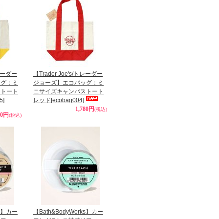
トレーダー
【Trader Joe's/トレーダー
ッグ：ミ
ジョーズ】エコバッグ：ミ
ストート
ニサイズキャンバストート
5]
レッド
[ecobag004]
1,780円
(税込)
80円
(税込)
ks】カー
【Bath&BodyWorks】カー