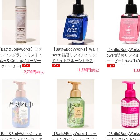
Bath&BodyWorks】ファ
【Bath&BodyWorks】Wallfl
【Bath&BodyWorks
インフレグランスミスト：
owers詰替リフィル：ミッ
owers詰替リフィ
ozy & Creamy (コージー
ドナイトブルーシトラス
ートピー
[bbwwf140
＆クリーミー)
1,330円
1,3
(税込)
2,790円
(税込)
Bath&BodyWorks】フォ
【Bath&BodyWorks】フォ
【Bath&BodyWor
ーミングハンドソープ：タ
ーミングハンドソープ：ワ
ーミングハンドソ