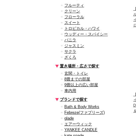
フルーティ
【
クリーン
フローラル
スイート
トロピカル・ハワイ
ウッディー・スパイシー
バニラ
ジャスミン
サクラ
ざくろ
置き場所・広さで探す
玄関・トイレ
8畳までの部屋
9畳以上の広い部屋
車内用
【
ブランドで探す
D
Bath & Body Works
Febreze(ファブリーズ)
glade
エアーウィック
YANKEE CANDLE
kate spade