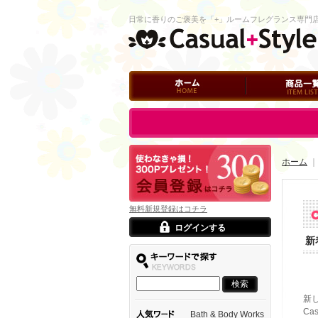
日常に香りのご褒美を「+」ルームフレグランス専門
ホーム
商品一覧
ログイン
ホーム
無料新規登録はコチラ
ログインする
新
新
Ca
Bath & Body Works