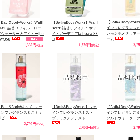
【Bath&BodyWor
Bath&BodyWorks】Wallfl
【Bath&BodyWorks】Wallfl
インフレグランス
owers詰替リフィル：ロー
owers詰替リフィル：ホワ
レモンポメグラネ
ズウォーター＆アイビー
[bb
イトガーデニア
[a-bbwwf38
ーム
wf358]
1]
2,7
1,330円
1,330円
(税込)
(税込)
Bath&BodyWorks】ファ
【Bath&BodyWorks】ファ
【Bath&BodyWor
インフレグランスミスト：
インフレグランスミスト：
インフレグランス
ポピー
ブラックアメジスト
ソルトウォーター
2,790円
(税込)
2,790円
2,7
(税込)