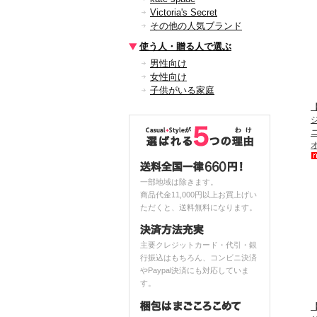
Victoria's Secret
その他の人気ブランド
使う人・贈る人で選ぶ
男性向け
女性向け
子供がいる家庭
【
一部地域は除きます。
商品代金11,000円以上お買上げい
ただくと、送料無料になります。
主要クレジットカード・代引・銀
行振込はもちろん、コンビニ決済
やPaypal決済にも対応していま
す。
【