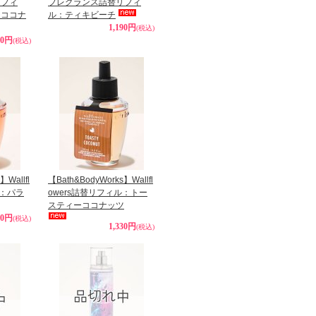
リフィ
フレグランス詰替リフィ
チココナ
ル：ティキビーチ
1,190円
(税込)
90円
(税込)
】Wallfl
【Bath&BodyWorks】Wallfl
ル：パラ
owers詰替リフィル：トー
スティーココナッツ
30円
(税込)
1,330円
(税込)