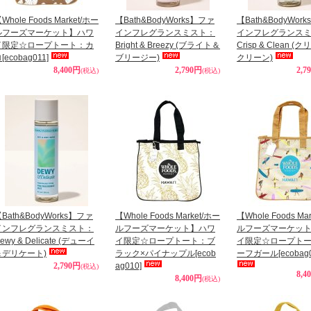
Whole Foods Market/ホー
【Bath&BodyWorks】ファ
【Bath&BodyWor
ルフーズマーケット】ハワ
インフレグランスミスト：
インフレグランス
イ限定☆ロープトート：カ
Bright & Breezy (ブライト＆
Crisp & Clean 
ロ
[ecobag011]
ブリージー)
クリーン)
8,400円
2,790円
2,7
(税込)
(税込)
Bath&BodyWorks】ファ
【Whole Foods Market/ホー
【Whole Foods Ma
インフレグランスミスト：
ルフーズマーケット】ハワ
ルフーズマーケッ
ewy & Delicate (デューイ
イ限定☆ロープトート：ブ
イ限定☆ロープト
＆デリケート)
ラック×パイナップル
[ecob
ーフガール
[ecobag
2,790円
ag010]
(税込)
8,4
8,400円
(税込)