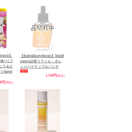
wick】
【Bath&BodyWorks】Wallfl
体+リフ
owers詰替リフィル：オレ
ニラ＆ピ
ンジパイナップルパンチ
ーツ
[airwi
1,330円
(税込)
80円
(税込)