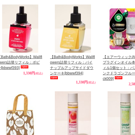
Bath&BodyWorks】Wallfl
【Bath&BodyWorks】Wallfl
【エアーウィック/Air
owers詰替リフィル：ポピ
owers詰替リフィル：パイ
プラグインオイル本
ー
[bbwwf393]
ナップルアップサイドダウ
ィル1個セット：バ
1,330円
ンケーキ
[bbwwf394]
ンクドラゴンフル
(税込)
ck009]
1,330円
(税込)
2,5