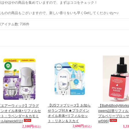
荷ほやほやの商品を集めていますので、まずはココをチェック！
点ものの商品もございますので、新しい香りをいち早くGetしてくださいね〜♪
録アイテム数
:
736件
【USファブリーズ】お知ら
【エアーウィック】プラグ
【Bath&BodyWorks
せランプ付き★プラグイン
インオイル本体+リフィルセ
owers詰替リフィ
オイル本体+リフィルセッ
ット：ラベンダー＆カモミ
プルベリーブロッ
ト：リネン＆スカイ
ール
[airwick011]
wf396]
2,690円
2,100円
1,3
(税込)
(税込)