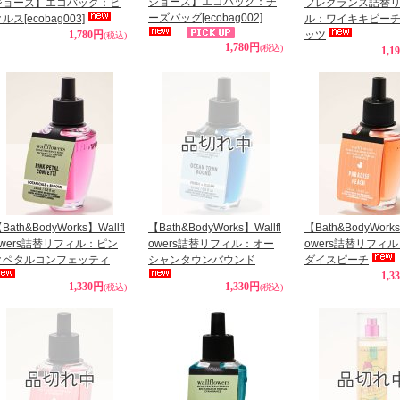
ジョーズ】エコバッグ：チ
ジョーズ】エコバッグ：ピ
フレグランス詰替
ーズバッグ
[ecobag002]
クルス
[ecobag003]
ル：ワイキキビー
1,780円
ッツ
(税込)
1,780円
(税込)
1,1
Bath&BodyWorks】Wallfl
【Bath&BodyWorks】Wallfl
【Bath&BodyWorks
owers詰替リフィル：ピン
owers詰替リフィル：オー
owers詰替リフィ
クペタルコンフェッティ
シャンタウンバウンド
ダイスピーチ
1,3
1,330円
1,330円
(税込)
(税込)