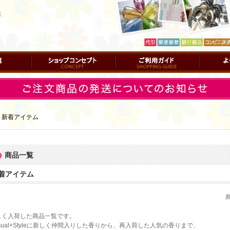
店
ショップコンセプト
ご利用ガイド
よくある質
｜
新着アイテム
商品一覧
着アイテム
しく入荷した商品一覧です。
sual+Styleに新しく仲間入りした香りから、再入荷した人気の香りまで、