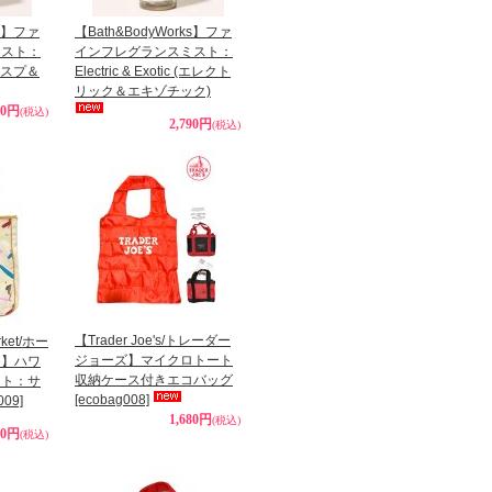
ks】ファ
【Bath&BodyWorks】ファ
ミスト：
インフレグランスミスト：
(クリスプ＆
Electric & Exotic (エレクト
リック＆エキゾチック)
90円
(税込)
2,790円
(税込)
【Trader Joe's/トレーダー
rket/ホー
ジョーズ】マイクロトート
ト】ハワ
収納ケース付きエコバッグ
ート：サ
[ecobag008]
009]
1,680円
(税込)
00円
(税込)