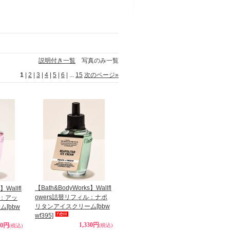
説明付き一覧
写真のみ一覧
1
|
2
|
3
|
4
|
5
|
6
|
...
15
次のページ
»
【Bath&BodyWorks】Wallfl
】Wallfl
owers詰替リフィル：ナポ
ル：アッ
リタンアイスクリーム
[bbw
サム
[bbw
wf395]
1,330円
30円
(税込)
(税込)