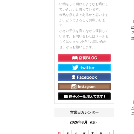
い物をして頂けるようなお店にし
ていきたいと思っています。
未熟な点も多々あるかと思います
が、どうぞよろしくお願いしま
【
す！
小さい子供を育てながら運営して
います。お問い合わせはメールも
w
しくはショップHP「お問い合わ
せ」からお願いします。
【
営業日カレンダー
2026年8月
次月»
日
月
火
水
木
金
土