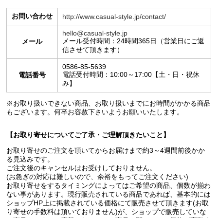
お問い合わせ
http://www.casual-style.jp/contact/
hello@casual-style.jp
メール受付時間：24時間365日（営業日にご返
メール
信させて頂きます）
0586-85-5639
電話受付時間：10:00～17:00【土・日・祝休
電話番号
み】
※お取り扱いできない商品、お取り扱いまでにお時間がかかる商品
もございます。何卒お容赦下さいようお願いいたします。
【お取り寄せについてご了承・ご理解頂きたいこと】
お取り寄せのご注文を頂いてからお届けまで約3～4週間前後かか
る見込みです。
ご注文後のキャンセルはお受けしておりません。
(お急ぎの対応は難しいので、余裕をもってご注文ください)
お取り寄せをするタイミングによってはご希望の商品、個数が揃わ
ない事があります。現行販売されている商品であれば、基本的には
ショップHP上に掲載されている価格にて販売させて頂きます(お取
り寄せの手数料は頂いておりません)が、ショップで販売していな