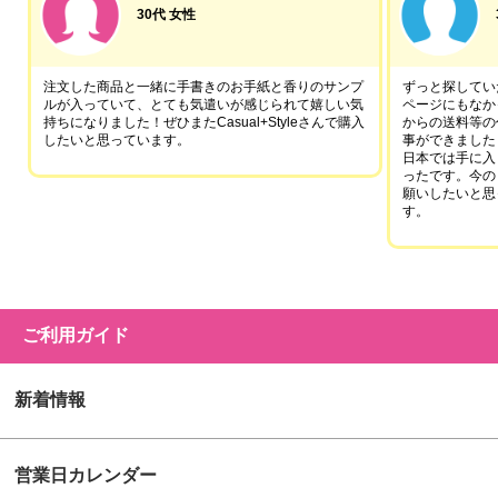
30代 女性
注文した商品と一緒に手書きのお手紙と香りのサンプ
ずっと探していた
ルが入っていて、とても気遣いが感じられて嬉しい気
ページにもなか
持ちになりました！ぜひまたCasual+Styleさんで購入
からの送料等の
したいと思っています。
事ができました
日本では手に入
ったです。今の
願いしたいと思
す。
ご利用ガイド
新着情報
営業日カレンダー