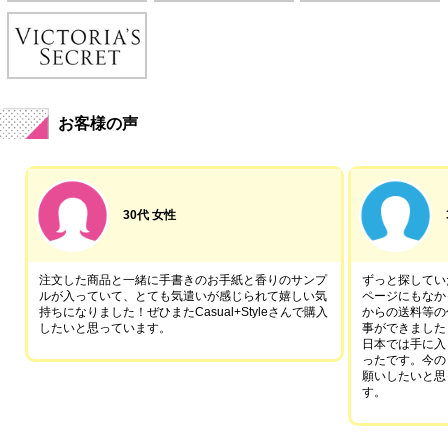
お客様の声
30代 女性
注文した商品と一緒に手書きのお手紙と香りのサンプ
ずっと探していた
ルが入っていて、とても気遣いが感じられて嬉しい気
ページにもなか
持ちになりました！ぜひまたCasual+Styleさんで購入
からの送料等の
したいと思っています。
事ができました
日本では手に入
ったです。今の
願いしたいと思
す。