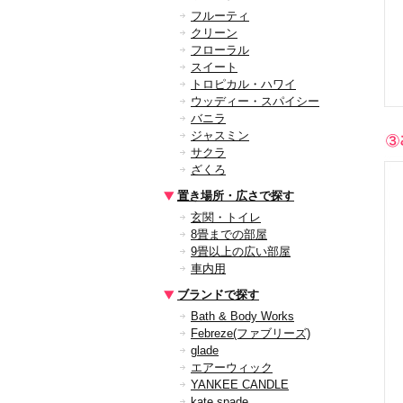
フルーティ
クリーン
フローラル
スイート
トロピカル・ハワイ
ウッディー・スパイシー
バニラ
ジャスミン
サクラ
ざくろ
置き場所・広さで探す
玄関・トイレ
8畳までの部屋
9畳以上の広い部屋
車内用
ブランドで探す
Bath & Body Works
Febreze(ファブリーズ)
glade
エアーウィック
YANKEE CANDLE
kate spade