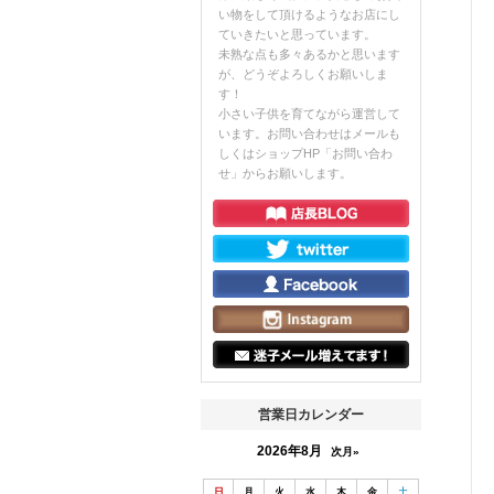
い物をして頂けるようなお店にし
ていきたいと思っています。
未熟な点も多々あるかと思います
が、どうぞよろしくお願いしま
す！
小さい子供を育てながら運営して
います。お問い合わせはメールも
しくはショップHP「お問い合わ
せ」からお願いします。
営業日カレンダー
2026年8月
次月»
日
月
火
水
木
金
土