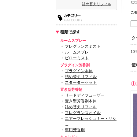
ぜ
詰め替えリフィル
ご
種類で探す
ク
ルームスプレー
フレグランスミスト
1
ルームスプレー
ピローミスト
使
プラグイン芳香剤
プラグイン本体
詰め替えリフィル
スターターセット
置き型芳香剤
リードディフューザー
置き型芳香剤本体
詰め替えリフィル
フレグランスオイル
エアーフレッシュナー・サシ
ェ
車用芳香剤