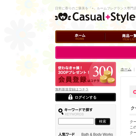
日常に香りのご褒美を「+」ルームフレグランス専門
ホーム
商品一覧
ログイン
ホーム
無料新規登録はコチラ
ログインする
ク
ク
こ
ク
Bath & Body Works