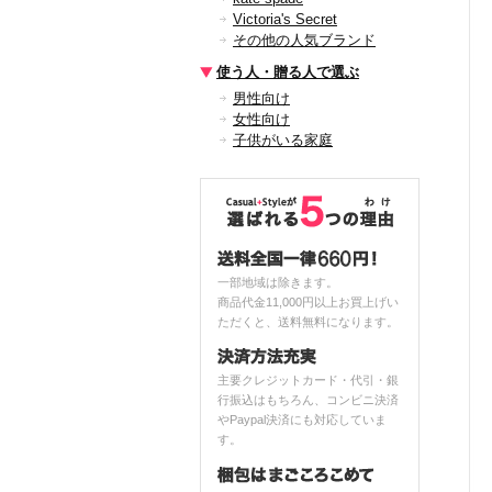
Victoria's Secret
その他の人気ブランド
使う人・贈る人で選ぶ
男性向け
女性向け
子供がいる家庭
一部地域は除きます。
商品代金11,000円以上お買上げい
ただくと、送料無料になります。
主要クレジットカード・代引・銀
行振込はもちろん、コンビニ決済
やPaypal決済にも対応していま
す。