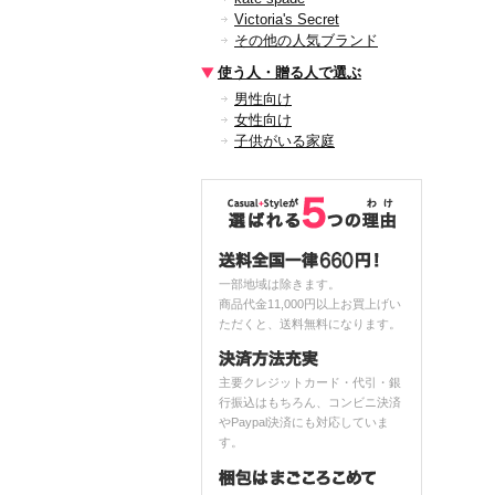
Victoria's Secret
その他の人気ブランド
使う人・贈る人で選ぶ
男性向け
女性向け
子供がいる家庭
一部地域は除きます。
商品代金11,000円以上お買上げい
ただくと、送料無料になります。
主要クレジットカード・代引・銀
行振込はもちろん、コンビニ決済
やPaypal決済にも対応していま
す。