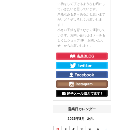
い物をして頂けるようなお店にし
ていきたいと思っています。
未熟な点も多々あるかと思います
が、どうぞよろしくお願いしま
す！
小さい子供を育てながら運営して
います。お問い合わせはメールも
しくはショップHP「お問い合わ
せ」からお願いします。
営業日カレンダー
2026年8月
次月»
日
月
火
水
木
金
土