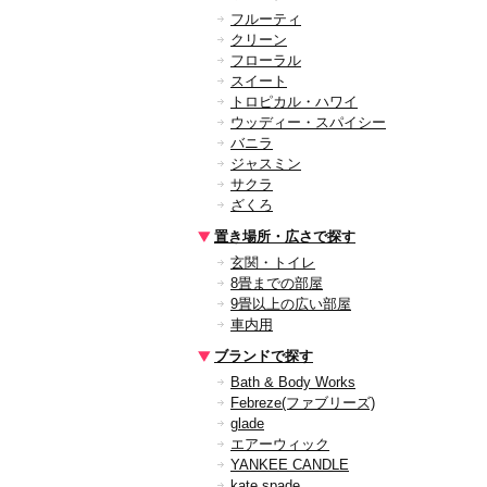
フルーティ
クリーン
フローラル
スイート
トロピカル・ハワイ
ウッディー・スパイシー
バニラ
ジャスミン
サクラ
ざくろ
置き場所・広さで探す
玄関・トイレ
8畳までの部屋
9畳以上の広い部屋
車内用
ブランドで探す
Bath & Body Works
Febreze(ファブリーズ)
glade
エアーウィック
YANKEE CANDLE
kate spade