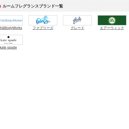
ルームフレグランスブランド一覧
th&BodyWorks
ファブリーズ
グレード
エアーウィック
kate spade