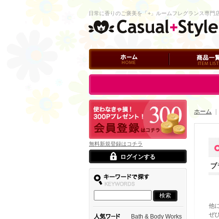
日常に香りのご褒美を「+」ルームフレグランス専門
ホーム
商品一覧
ログイン
ホーム
無料新規登録はコチラ
ログインする
ブ
他
ぜ
Bath & Body Works