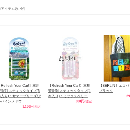
録アイテム数
:
4件
Refresh Your Car!】車用
【Refresh Your Car!】車用
【BERLIN】エコ
芳香剤 スティックタイプ(6
芳香剤 スティックタイプ(4
ブラック
本入り)：サマーブリーズ/ア
本入り)：ミックスベリー
6
ルパインメドウ
880円
(税込)
1,100円
(税込)