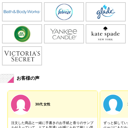
お客様の声
30代 女性
注文した商品と一緒に手書きのお手紙と香りのサンプ
ずっと探していた
ルが入っていて、とても気遣いが感じられて嬉しい気
ページにもなか