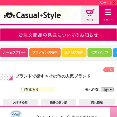
PCサイト
カート
メニュー
ルームスプレー
プラグイン芳香剤
置き型芳香剤
ボディ&バス
一覧
ブランドで探す > その他の人気ブランド
在庫あり
表示件数
:
おすすめ順
価格の安い順
売れ筋順