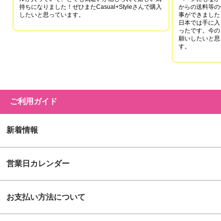
持ちになりました！ぜひまたCasual+Styleさんで購入
からの送料等の
したいと思っています。
事ができました
日本では手に入
ったです。今の
願いしたいと思
す。
ご利用ガイド
新着情報
営業日カレンダー
お支払い方法について