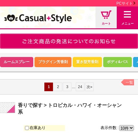
PCサイト
カート
メニュー
ルームスプレー
プラグイン芳香剤
置き型芳香剤
ボディ&バス
一覧
...
1
2
3
24
次
»
香りで探す > トロピカル・ハワイ・オーシャン
系
在庫あり
表示件数
: