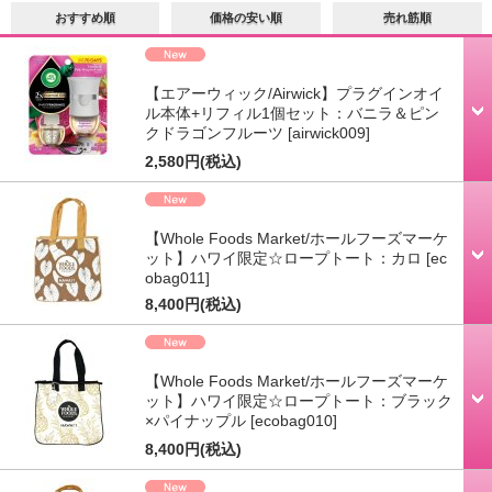
おすすめ順
価格の安い順
売れ筋順
【エアーウィック/Airwick】プラグインオイ
ル本体+リフィル1個セット：バニラ＆ピン
クドラゴンフルーツ
[airwick009]
2,580円
(税込)
【Whole Foods Market/ホールフーズマーケ
ット】ハワイ限定☆ロープトート：カロ
[ec
obag011]
8,400円
(税込)
【Whole Foods Market/ホールフーズマーケ
ット】ハワイ限定☆ロープトート：ブラック
×パイナップル
[ecobag010]
8,400円
(税込)