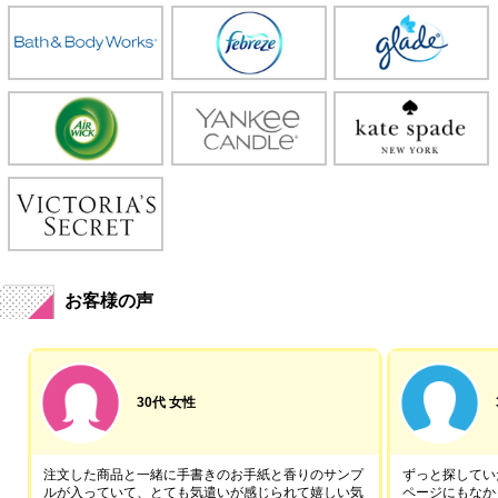
お客様の声
30代 女性
注文した商品と一緒に手書きのお手紙と香りのサンプ
ずっと探していた
ルが入っていて、とても気遣いが感じられて嬉しい気
ページにもなか