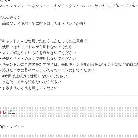
■香り■
フレッシュマンゴーネクター・エキゾチックジャスミン・サンキストグレープフルー
どんな香り？
→高級なティキバーで飲むトロピカルドリンクの香り！
※キャンドルをご使用いただくにあたっての注意点※
・使用中はキャンドルから離れないでください
・近くに燃えやすいものを置かないでください
・子供やペットの近くで使用しないでください
・キャンドルに再度火を灯す場合は、毎回キャンドルの芯を1/4インチ(約6.4mm)
・溶けたロウに芯やマッチが入らないようにしてください
・4時間以上続けて使用しないでください
・水を使って火を消さないでください
・すきま風など風を避けてください
レビュー
0
件のレビュー