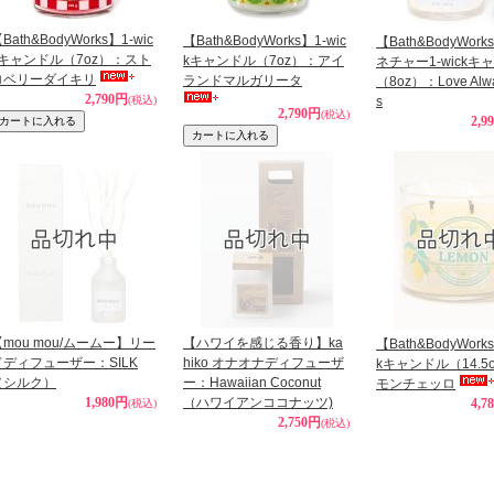
Bath&BodyWorks】1-wic
【Bath&BodyWorks】1-wic
【Bath&BodyWor
kキャンドル（7oz）：スト
kキャンドル（7oz）：アイ
ネチャー1-wickキ
ロベリーダイキリ
ランドマルガリータ
（8oz）：Love Alwa
2,790円
(税込)
s
2,790円
(税込)
2,9
【mou mou/ムームー】リー
【ハワイを感じる香り】ka
【Bath&BodyWorks
ドディフューザー：SILK
hiko オナオナディフューザ
kキャンドル（14.5
（シルク）
ー：Hawaiian Coconut
モンチェッロ
1,980円
（ハワイアンココナッツ)
4,7
(税込)
2,750円
(税込)