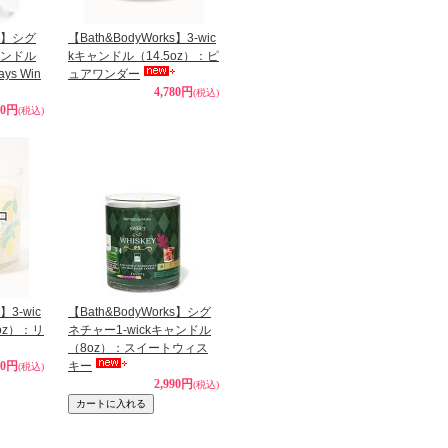
ks】シグ
【Bath&BodyWorks】3-wic
ャンドル
kキャンドル（14.5oz）：ピ
ys Win
ュアワンダー
4,780円
(税込)
90円
(税込)
】3-wic
【Bath&BodyWorks】シグ
oz）：リ
ネチャー1-wickキャンドル
（8oz）：スイートウィス
80円
キー
(税込)
2,990円
(税込)