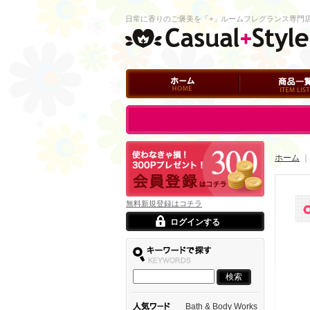
日常に香りのご褒美を「+」ルームフレグランス専門
ホーム
商品一覧
ログイン
ホーム
｜
無料新規登録はコチラ
ログインする
Bath & Body Works