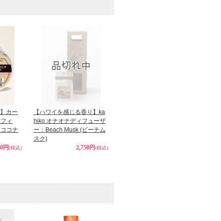
ks】カー
【ハワイを感じる香り】ka
リフィ
hiko オナオナディフューザ
チココナ
ー：Beach Musk (ビーチム
スク)
90円
2,750円
(税込)
(税込)