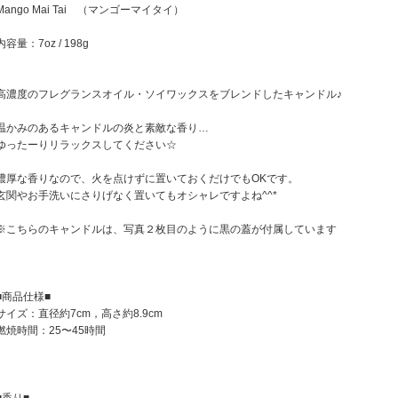
Mango Mai Tai （マンゴーマイタイ）
内容量：7oz / 198g
高濃度のフレグランスオイル・ソイワックスをブレンドしたキャンドル♪
温かみのあるキャンドルの炎と素敵な香り…
ゆったーりリラックスしてください☆
濃厚な香りなので、火を点けずに置いておくだけでもOKです。
玄関やお手洗いにさりげなく置いてもオシャレですよね^^*
※こちらのキャンドルは、写真２枚目のように黒の蓋が付属しています
■商品仕様■
サイズ：直径約7cm，高さ約8.9cm
燃焼時間：25〜45時間