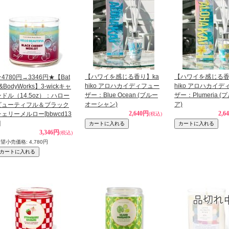
【ハワイを感じる香り】ka
【ハワイを感じる香
4780円→3346円★【Bat
hiko アロハカイディフュー
hiko アロハカイ
&BodyWorks】3-wickキャ
ザー：Blue Ocean (ブルー
ザー：Plumeria 
ンドル（14.5oz）：ハロー
オーシャン)
ア)
ビューティフル＆ブラック
2,640円
2,6
チェリーメルロー
[bbwcd13
(税込)
]
3,346円
(税込)
希望小売価格
:
4,780円