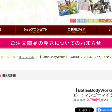
店
ショップコンセプト
ご利用ガイド
よくある質
 キャンドル >
キャンドル
｜
【Bath&BodyWorks】1-wickキャンドル（7oz）
商品詳細
【Bath&BodyWor
z）：マンゴーマイ
2,790円
販売価格
:
(税込)
Facebo