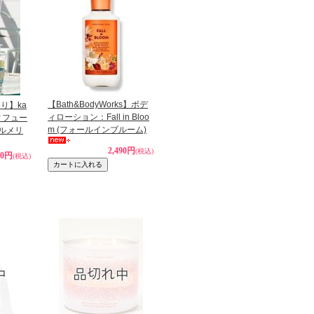
【Bath&BodyWorks】ボデ
り】ka
ィローション：Fall in Bloo
ディフュー
m (フォールインブルーム)
(プルメリ
2,490円
(税込)
40円
(税込)