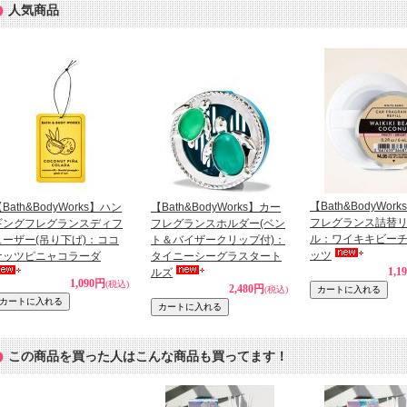
人気商品
【Bath&BodyWor
Bath&BodyWorks】ハン
【Bath&BodyWorks】カー
フレグランス詰替
ギングフレグランスディフ
フレグランスホルダー(ベン
ル：ワイキキビー
ューザー(吊り下げ)：ココ
ト＆バイザークリップ付)：
ッツ
ナッツピニャコラーダ
タイニーシーグラスタート
1,1
ルズ
1,090円
(税込)
2,480円
(税込)
この商品を買った人はこんな商品も買ってます！