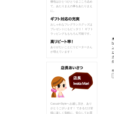
梱包はひとつひとつまごころ込め
て。あたりまえの事をあたりまえ
に。
おしゃれなフレグランスグッズは
プレゼントにもピッタリ！ ギフト
ラッピングももちろん可能です。
★
h
ありがたいことにリピーターさん
が増えています！
4
Casual+Styleへお越し頂き、あり
がとうございます！ できるだけ皆
様に楽しく気軽に、安心してお買