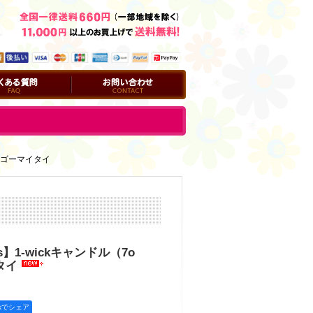
問
お問い合わせ
：マンゴーマイタイ
ks】1-wickキャンドル（7o
タイ
okでシェア