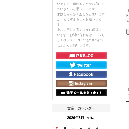
い物をして頂けるようなお店にし
ていきたいと思っています。
【
未熟な点も多々あるかと思います
が、どうぞよろしくお願いしま
す！
小さい子供を育てながら運営して
います。お問い合わせはメールも
しくはショップHP「お問い合わ
せ」からお願いします。
営業日カレンダー
2026年8月
次月»
日
月
火
水
木
金
土