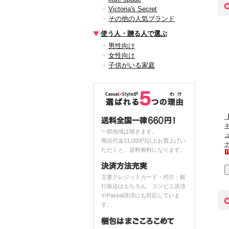
Victoria's Secret
その他の人気ブランド
使う人・贈る人で選ぶ
男性向け
女性向け
子供がいる家庭
【
一部地域は除きます。
商品代金11,000円以上お買上げい
ただくと、送料無料になります。
主要クレジットカード・代引・銀
行振込はもちろん、コンビニ決済
やPaypal決済にも対応していま
す。