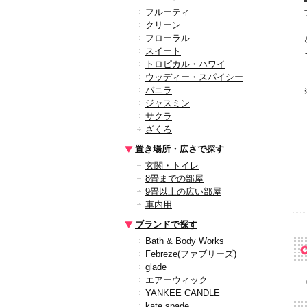
フルーティ
クリーン
フローラル
スイート
トロピカル・ハワイ
ウッディー・スパイシー
バニラ
ジャスミン
サクラ
ざくろ
置き場所・広さで探す
玄関・トイレ
8畳までの部屋
9畳以上の広い部屋
車内用
ブランドで探す
Bath & Body Works
Febreze(ファブリーズ)
glade
エアーウィック
YANKEE CANDLE
kate spade