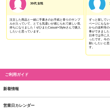
30代 女性
注文した商品と一緒に手書きのお手紙と香りのサンプ
ずっと探していた
ルが入っていて、とても気遣いが感じられて嬉しい気
ページにもなか
持ちになりました！ぜひまたCasual+Styleさんで購入
からの送料等の
したいと思っています。
事ができました
日本では手に入
ったです。今の
願いしたいと思
す。
ご利用ガイド
新着情報
営業日カレンダー