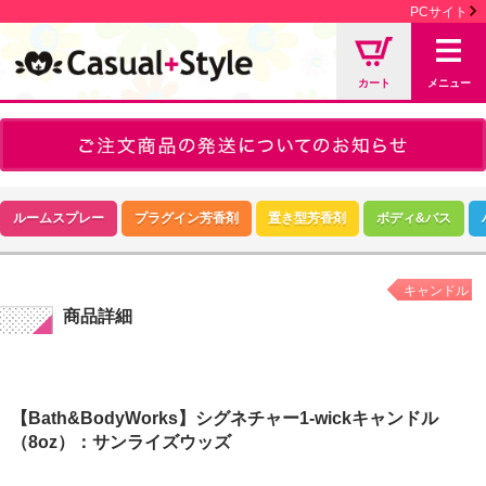
PCサイト
カート
メニュー
ルームスプレー
プラグイン芳香剤
置き型芳香剤
ボディ&バス
キャンドル
商品詳細
【Bath&BodyWorks】シグネチャー1-wickキャンドル
（8oz）：サンライズウッズ