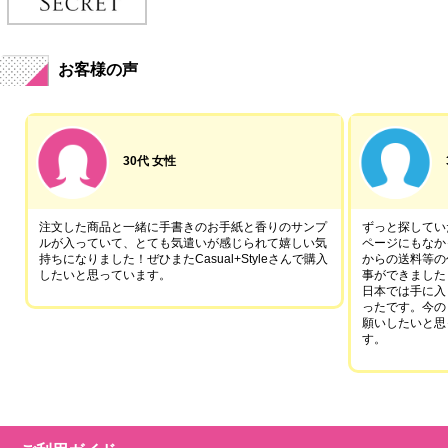
お客様の声
30代 女性
注文した商品と一緒に手書きのお手紙と香りのサンプ
ずっと探していた
ルが入っていて、とても気遣いが感じられて嬉しい気
ページにもなか
持ちになりました！ぜひまたCasual+Styleさんで購入
からの送料等の
したいと思っています。
事ができました
日本では手に入
ったです。今の
願いしたいと思
す。