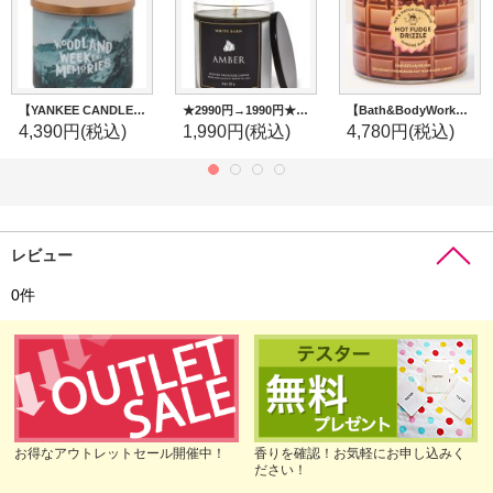
【YANKEE CANDLE/ヤンキーキャンドル】3-wickキャンドル（14.5oz）：ウッドランドウィークエンドメモリーズ
★2990円→1990円★【Bath&BodyWorks】シグネチャー1-wickキャンドル（8oz）：アンバー
【Bath&BodyWorks】3-wickキャンドル（14.5oz）：ホットファッジドリズル
4,390円
(税込)
1,990円
(税込)
4,780円
(税込)
レビュー
0
件
お得なアウトレットセール開催中！
香りを確認！お気軽にお申し込みく
ださい！