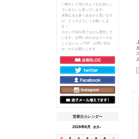
い物をして頂けるようなお店にし
ていきたいと思っています。
未熟な点も多々あるかと思います
が、どうぞよろしくお願いしま
す！
小さい子供を育てながら運営して
います。お問い合わせはメールも
【
しくはショップHP「お問い合わ
せ」からお願いします。
営業日カレンダー
2026年8月
次月»
日
月
火
水
木
金
土