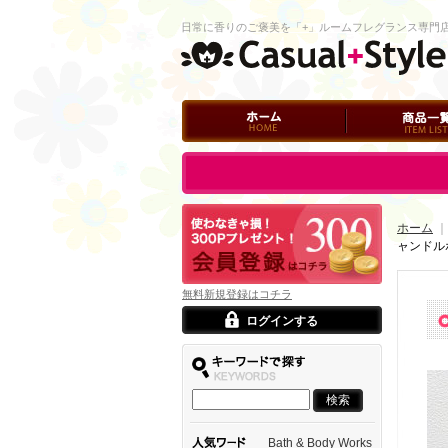
日常に香りのご褒美を「+」ルームフレグランス専門
ホーム
商品一覧
ログイン
ホーム
｜
ャンドル
無料新規登録はコチラ
ログインする
Bath & Body Works