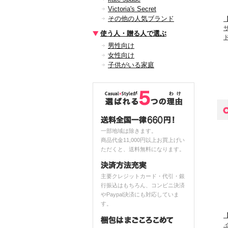
Victoria's Secret
その他の人気ブランド
【
使う人・贈る人で選ぶ
男性向け
女性向け
子供がいる家庭
一部地域は除きます。
商品代金11,000円以上お買上げい
ただくと、送料無料になります。
主要クレジットカード・代引・銀
行振込はもちろん、コンビニ決済
やPaypal決済にも対応していま
す。
【
ィ