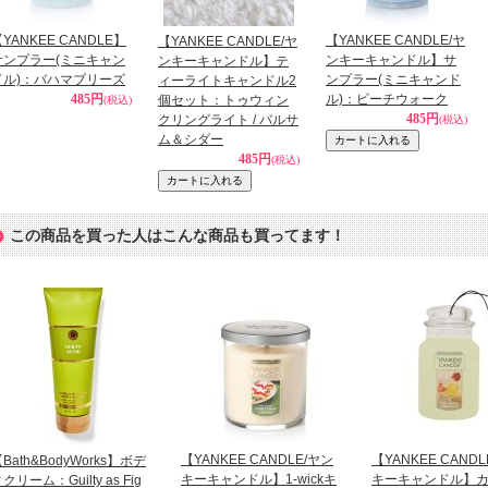
YANKEE CANDLE】
【YANKEE CANDLE/ヤ
【YANKEE CANDLE/ヤ
サンプラー(ミニキャン
ンキーキャンドル】サ
ンキーキャンドル】テ
ドル)：バハマブリーズ
ンプラー(ミニキャンド
ィーライトキャンドル2
485円
ル)：ビーチウォーク
個セット：トゥウィン
(税込)
485円
クリングライト / バルサ
(税込)
ム＆シダー
485円
(税込)
この商品を買った人はこんな商品も買ってます！
【YANKEE CANDLE/ヤン
【YANKEE CAND
Bath&BodyWorks】ボデ
キーキャンドル】1-wickキ
キーキャンドル】
クリーム：Guilty as Fig