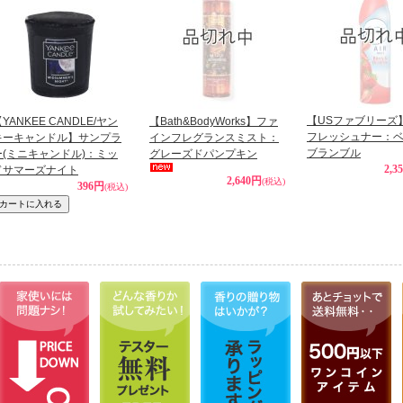
【USファブリーズ
YANKEE CANDLE/ヤン
【Bath&BodyWorks】ファ
フレッシュナー：
キーキャンドル】サンプラ
インフレグランスミスト：
ブランブル
ー(ミニキャンドル)：ミッ
グレーズドパンプキン
2,3
ドサマーズナイト
2,640円
(税込)
396円
(税込)