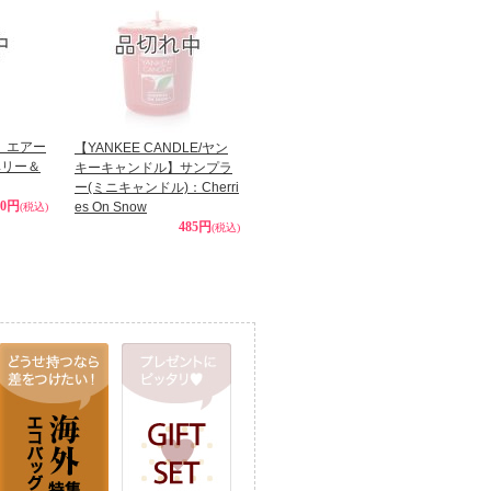
】エアー
【YANKEE CANDLE/ヤン
ベリー＆
キーキャンドル】サンプラ
ー(ミニキャンドル)：Cherri
50円
es On Snow
(税込)
485円
(税込)