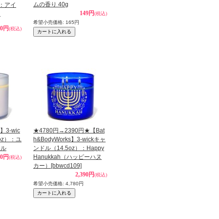
ムの香り 40g
)：アイ
149円
ド
(税込)
希望小売価格
:
165円
80円
(税込)
】3-wic
★4780円→2390円★【Bat
oz）：ユ
h&BodyWorks】3-wickキャ
ール
ンドル（14.5oz）：Happy
80円
Hanukkah（ハッピーハヌ
(税込)
カー）
[bbwcd109]
2,390円
(税込)
希望小売価格
:
4,780円