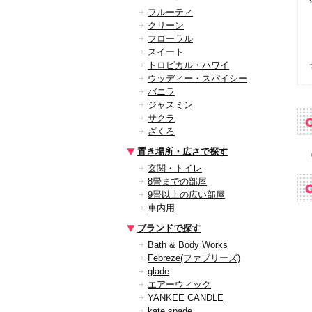
フルーティ
クリーン
フローラル
スイート
トロピカル・ハワイ
ウッディー・スパイシー
バニラ
ジャスミン
サクラ
ざくろ
置き場所・広さで探す
玄関・トイレ
8畳までの部屋
9畳以上の広い部屋
車内用
ブランドで探す
Bath & Body Works
Febreze(ファブリーズ)
glade
エアーウィック
YANKEE CANDLE
kate spade