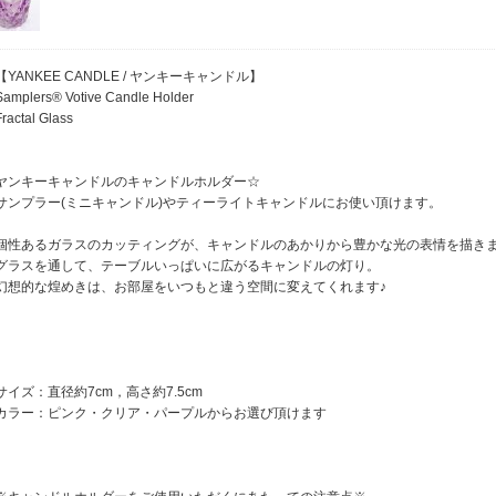
【YANKEE CANDLE / ヤンキーキャンドル】
Samplers® Votive Candle Holder
Fractal Glass
ヤンキーキャンドルのキャンドルホルダー☆
サンプラー(ミニキャンドル)やティーライトキャンドルにお使い頂けます。
個性あるガラスのカッティングが、キャンドルのあかりから豊かな光の表情を描き
グラスを通して、テーブルいっぱいに広がるキャンドルの灯り。
幻想的な煌めきは、お部屋をいつもと違う空間に変えてくれます♪
サイズ：直径約7cm，高さ約7.5cm
カラー：ピンク・クリア・パープルからお選び頂けます