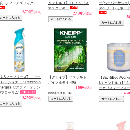
ャンドル（7oz）：クリス
ー(ペーパーサシェ
(ギルティーアズフィグ)
マスクッキー
スベリーレモネー
2,790円
(税込)
2,450円
(税込)
5
【USファブリーズ】エアー
【クナイプ】バスソルト：
【Bath&BodyWorks
レッシュナー：Refresh &
パイン＆モミ 40g
kキャンドル（14.5
nergize ゼスティーオレン
149円
ーカリスノーフォ
(税込)
ジブロッサム)
4,7
希望小売価格
:
165円
2,250円
(税込)